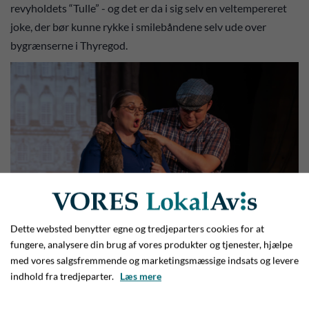
revyholdets “Tulle” - og det er da i sig selv en veltempereret
joke, der bør kunne rykke i smilebåndene selv ude over
bygrænserne i Thyregod.
Dette websted benytter egne og tredjeparters cookies for at
fungere, analysere din brug af vores produkter og tjenester, hjælpe
med vores salgsfremmende og marketingsmæssige indsats og levere
Den grusomme færgemand for ‘fuld’ musik
indhold fra tredjeparter.
Læs mere
Vi mødte folk med store strikkeproblemer, der var et kig ind