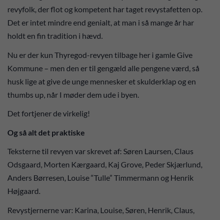
revyfolk, der flot og kompetent har taget revystafetten op.
Det er intet mindre end genialt, at man i så mange år har
holdt en fin tradition i hævd.
Nu er der kun Thyregod-revyen tilbage her i gamle Give
Kommune – men den er til gengæld alle pengene værd, så
husk lige at give de unge mennesker et skulderklap og en
thumbs up, når I møder dem ude i byen.
Det fortjener de virkelig!
Og så alt det praktiske
Teksterne til revyen var skrevet af: Søren Laursen, Claus
Odsgaard, Morten Kærgaard, Kaj Grove, Peder Skjærlund,
Anders Børresen, Louise “Tulle” Timmermann og Henrik
Højgaard.
Revystjernerne var: Karina, Louise, Søren, Henrik, Claus,