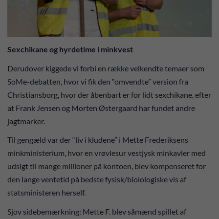
Sexchikane og hyrdetime i minkvest
Derudover kiggede vi forbi en række velkendte temaer som
SoMe-debatten, hvor vi fik den “omvendte” version fra
Christiansborg, hvor der åbenbart er for lidt sexchikane, efter
at Frank Jensen og Morten Østergaard har fundet andre
jagtmarker.
Til gengæld var der “liv i kludene” i Mette Frederiksens
minkministerium, hvor en vrøvlesur vestjysk minkavler med
udsigt til mange millioner på kontoen, blev kompenseret for
den lange ventetid på bedste fysisk/biolologiske vis af
statsministeren herself.
Sjov sidebemærkning: Mette F. blev såmænd spillet af