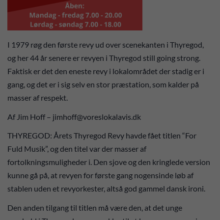
I 1979 røg den første revy ud over scenekanten i Thyregod,
og her 44 år senere er revyen i Thyregod still going strong.
Faktisk er det den eneste revy i lokalområdet der stadig er i
gang, og det er i sig selv en stor præstation, som kalder på
masser af respekt.
Af Jim Hoff – jimhoff@voreslokalavis.dk
THYREGOD: Årets Thyregod Revy havde fået titlen “For
Fuld Musik”, og den titel var der masser af
fortolkningsmuligheder i. Den sjove og den kringlede version
kunne gå på, at revyen for første gang nogensinde løb af
stablen uden et revyorkester, altså god gammel dansk ironi.
Den anden tilgang til titlen må være den, at det unge