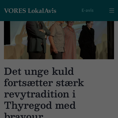
E-avis

Det unge kuld
fortsætter stærk
revytradition i
Thyregod med
bravour