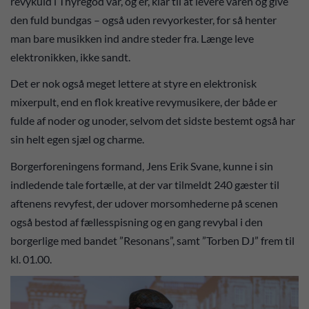
revykuld i Thyregod var, og er, klar til at levere varen og give
den fuld bundgas – også uden revyorkester, for så henter
man bare musikken ind andre steder fra. Længe leve
elektronikken, ikke sandt.
Det er nok også meget lettere at styre en elektronisk
mixerpult, end en flok kreative revymusikere, der både er
fulde af noder og unoder, selvom det sidste bestemt også har
sin helt egen sjæl og charme.
Borgerforeningens formand, Jens Erik Svane, kunne i sin
indledende tale fortælle, at der var tilmeldt 240 gæster til
aftenens revyfest, der udover morsomhederne på scenen
også bestod af fællesspisning og en gang revybal i den
borgerlige med bandet ”Resonans”, samt ”Torben DJ” frem til
kl. 01.00.