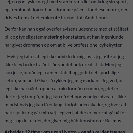
sej, en god jysk knægt med stærke værdier omkring sin sport,
og fremfor alt kører hans drømme på en stor dieselmotor, der
drives frem af det eminente brændstof: Ambitioner.
Derfor kan han også overfor avisens udsendte med et stålfast
blik og tydelig stemmeføring konstatere, at han ingenlunde
har givet drømmen op om at blive professionel cykelrytter.
- Hvis jeg følte, at jeg ikke udviklede mig, hvis jeg følte at jeg
ikke blev bedre fra år til år, var det nok urealistisk. Men jeg
kan jo se, at når jeg træner stabilt og godt i det sportslige
setup, som her i Give, så rykker jeg mig markant. Jeg ved, at
jeg ikke har nået toppen at min formåen endnu, og det er
derfor jeg tror på, at jeg kan nå det nødvendige niveau – ikke
mindst hvis jeg kan få et langt forløb uden skader, og hvor alt
bare spiller og går min vej. Jeg ved, at der er mere at gå på for
mig – og det er det, der giver mig håb, konstaterer Rasmus.
Arbejder 12 timer om ugen i Netto – og så skal der trænes