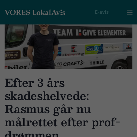
E-avis

Efter 3 års
skadeshelvede:
Rasmus går nu
målrettet efter prof-
drømmen