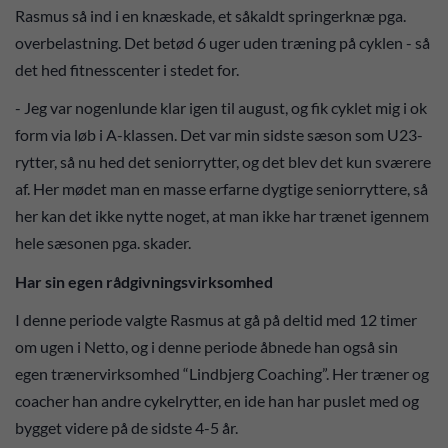
Rasmus så ind i en knæskade, et såkaldt springerknæ pga.
overbelastning. Det betød 6 uger uden træning på cyklen - så
det hed fitnesscenter i stedet for.
- Jeg var nogenlunde klar igen til august, og fik cyklet mig i ok
form via løb i A-klassen. Det var min sidste sæson som U23-
rytter, så nu hed det seniorrytter, og det blev det kun sværere
af. Her mødet man en masse erfarne dygtige seniorryttere, så
her kan det ikke nytte noget, at man ikke har trænet igennem
hele sæsonen pga. skader.
Har sin egen rådgivningsvirksomhed
I denne periode valgte Rasmus at gå på deltid med 12 timer
om ugen i Netto, og i denne periode åbnede han også sin
egen trænervirksomhed “Lindbjerg Coaching”. Her træner og
coacher han andre cykelrytter, en ide han har puslet med og
bygget videre på de sidste 4-5 år.