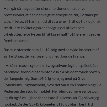
Han går så meget efter sine ambitioner om at blive
professionel, at han har valgt at arbejde deltid, 12 timer pr.
Uge, i Netto. Så har han tid til at træne hårdt og tit – og til at
restituere, hvilket også er en vigtig del af livet som
cykelrytter, hvor lysten til “at køre i gult” på højere niveau er
fremherskende.
Rasmus startede som 11-12-årig med at cykle inspireret af
sin far Brian, der var og er vild med Tour de France.
- Vi så en masse cykelløb i tv, og selvom jeg har spillet både
håndbold, fodbold badminton osv. Så blev det cykelsporten,
der fangede mig. Som 14-årig kom jeg med på Give
Cykelklubs ungdomshold, hvor det var Kim Thomsen og Ole
Pedersen der stod for holdet. Her blev det mere seriøst, og
jeg fik også mulighed for at køre 3-4 licensløb. Og så var jeg
hooked. De der 35-45 kilometer på fuldt blus i benhård