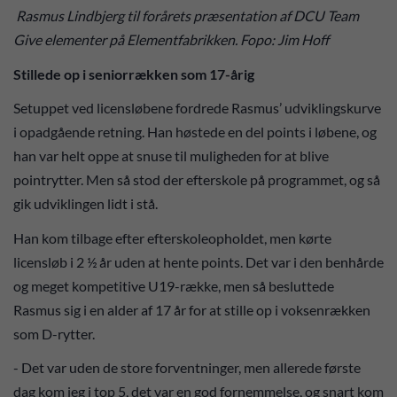
Rasmus Lindbjerg til forårets præsentation af DCU Team
Give elementer på Elementfabrikken. Fopo: Jim Hoff
Stillede op i seniorrækken som 17-årig
Setuppet ved licensløbene fordrede Rasmus’ udviklingskurve
i opadgående retning. Han høstede en del points i løbene, og
han var helt oppe at snuse til muligheden for at blive
pointrytter. Men så stod der efterskole på programmet, og så
gik udviklingen lidt i stå.
Han kom tilbage efter efterskoleopholdet, men kørte
licensløb i 2 ½ år uden at hente points. Det var i den benhårde
og meget kompetitive U19-række, men så besluttede
Rasmus sig i en alder af 17 år for at stille op i voksenrækken
som D-rytter.
- Det var uden de store forventninger, men allerede første
dag kom jeg i top 5, det var en god fornemmelse, og snart kom