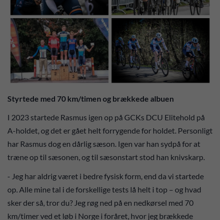
Styrtede med 70 km/timen og brækkede albuen
I 2023 startede Rasmus igen op på GCKs DCU Elitehold på
A-holdet, og det er gået helt forrygende for holdet. Personligt
har Rasmus dog en dårlig sæson. Igen var han sydpå for at
træne op til sæsonen, og til sæsonstart stod han knivskarp.
- Jeg har aldrig været i bedre fysisk form, end da vi startede
op. Alle mine tal i de forskellige tests lå helt i top – og hvad
sker der så, tror du? Jeg røg ned på en nedkørsel med 70
km/timer ved et løb i Norge i foråret, hvor jeg brækkede