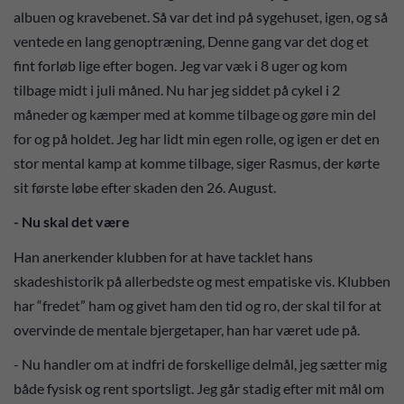
albuen og kravebenet. Så var det ind på sygehuset, igen, og så
ventede en lang genoptræning, Denne gang var det dog et
fint forløb lige efter bogen. Jeg var væk i 8 uger og kom
tilbage midt i juli måned. Nu har jeg siddet på cykel i 2
måneder og kæmper med at komme tilbage og gøre min del
for og på holdet. Jeg har lidt min egen rolle, og igen er det en
stor mental kamp at komme tilbage, siger Rasmus, der kørte
sit første løbe efter skaden den 26. August.
- Nu skal det være
Han anerkender klubben for at have tacklet hans
skadeshistorik på allerbedste og mest empatiske vis. Klubben
har “fredet” ham og givet ham den tid og ro, der skal til for at
overvinde de mentale bjergetaper, han har været ude på.
- Nu handler om at indfri de forskellige delmål, jeg sætter mig
både fysisk og rent sportsligt. Jeg går stadig efter mit mål om