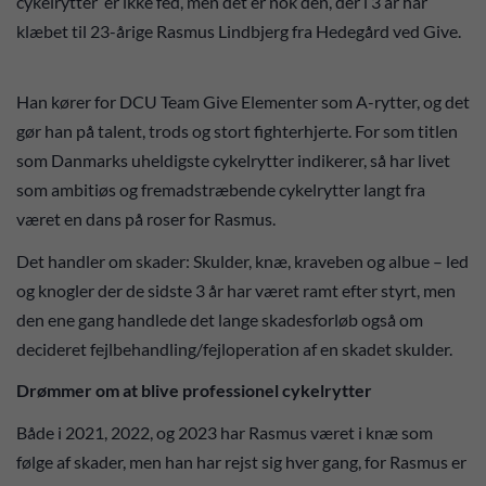
cykelrytter’ er ikke fed, men det er nok den, der i 3 år har
klæbet til 23-årige Rasmus Lindbjerg fra Hedegård ved Give.
Han kører for DCU Team Give Elementer som A-rytter, og det
gør han på talent, trods og stort fighterhjerte. For som titlen
som Danmarks uheldigste cykelrytter indikerer, så har livet
som ambitiøs og fremadstræbende cykelrytter langt fra
været en dans på roser for Rasmus.
Det handler om skader: Skulder, knæ, kraveben og albue – led
og knogler der de sidste 3 år har været ramt efter styrt, men
den ene gang handlede det lange skadesforløb også om
decideret fejlbehandling/fejloperation af en skadet skulder.
Drømmer om at blive professionel cykelrytter
Både i 2021, 2022, og 2023 har Rasmus været i knæ som
følge af skader, men han har rejst sig hver gang, for Rasmus er