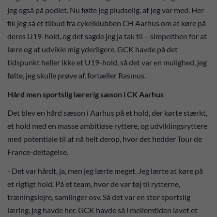
jeg også på podiet. Nu følte jeg pludselig, at jeg var med. Her
fik jeg så et tilbud fra cykelklubben CH Aarhus om at køre på
deres U19-hold, og det sagde jeg ja tak til – simpelthen for at
lære og at udvikle mig yderligere. GCK havde på det
tidspunkt heller ikke et U19-hold, så det var en mulighed, jeg
følte, jeg skulle prøve af, fortæller Rasmus.
Hård men sportslig lærerig sæson i CK Aarhus
Det blev en hård sæson i Aarhus på et hold, der kørte stærkt,
et hold med en masse ambitiøse ryttere, og udviklingsryttere
med potentiale til at nå helt derop, hvor det hedder Tour de
France-deltagelse.
- Det var hårdt, ja, men jeg lærte meget. Jeg lærte at køre på
et rigtigt hold. På et team, hvor de var tøj til rytterne,
træningslejre, samlinger osv. Så det var en stor sportslig
læring, jeg havde her. GCK havde så i mellemtiden lavet et