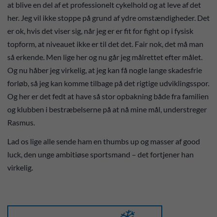
at blive en del af et professionelt cykelhold og at leve af det
her. Jeg vil ikke stoppe på grund af ydre omstændigheder. Det
er ok, hvis det viser sig, når jeg er er fit for fight op i fysisk
topform, at niveauet ikke er til det det. Fair nok, det må man
så erkende. Men lige her og nu går jeg målrettet efter målet.
Og nu håber jeg virkelig, at jeg kan få nogle lange skadesfrie
forløb, så jeg kan komme tilbage på det rigtige udviklingsspor.
Og her er det fedt at have så stor opbakning både fra familien
og klubben i bestræbelserne på at nå mine mål, understreger
Rasmus.
Lad os lige alle sende ham en thumbs up og masser af good
luck, den unge ambitiøse sportsmand – det fortjener han
virkelig.