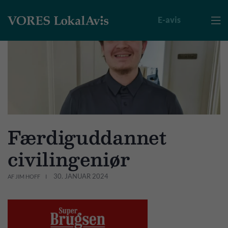
E-avis

Færdiguddannet
civilingeniør
30. JANUAR 2024
AF JIM HOFF