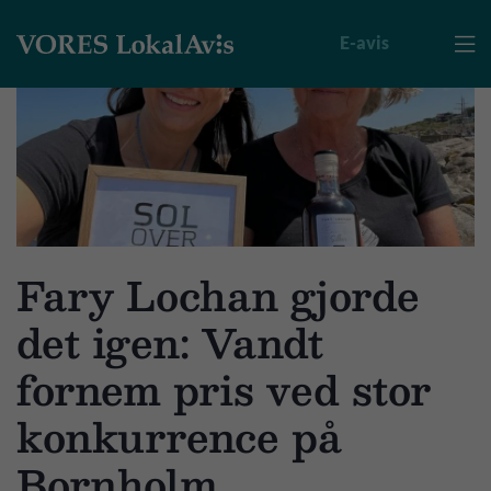
E-avis

Fary Lochan gjorde
det igen: Vandt
fornem pris ved stor
konkurrence på
Bornholm