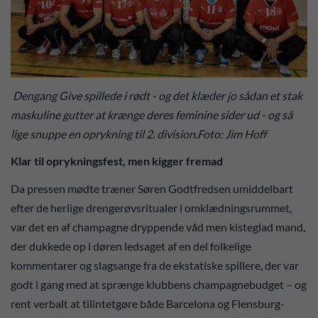
Dengang Give spillede i rødt - og det klæder jo sådan et stak
maskuline gutter at krænge deres feminine sider ud - og så
lige snuppe en oprykning til 2. division.Foto: Jim Hoff
Klar til oprykningsfest, men kigger fremad
Da pressen mødte træner Søren Godtfredsen umiddelbart
efter de herlige drengerøvsritualer i omklædningsrummet,
var det en af champagne dryppende våd men kisteglad mand,
der dukkede op i døren ledsaget af en del folkelige
kommentarer og slagsange fra de ekstatiske spillere, der var
godt i gang med at sprænge klubbens champagnebudget – og
rent verbalt at tilintetgøre både Barcelona og Flensburg-