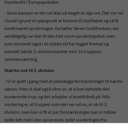
Handewitt i Europapokalen.
- Selve kampen er der vel ikke så meget at sige om. Det var vel
i bund i grund et spørgsmål at komme til slutfløjtet og så få
konfirmeret oprykningen, fortæller Søren Godtfredsen, der
selvfølgelig var klar til den helt store oprykningsfest, men
som omvendt også i et stykke tid har kigget fremad og
mentalt tænkt 2. divisionstanker mht. til truppens
sammensætning.
Stærke nok til 2. division
- Vi er godt i gang med at planlægge forstærkninger til næste
sæson. Men vi skal også sikre os, at vi kan beholde den
nuværende trup, og det arbejder vi knaldhårdt på. Min
vurdering er, at truppen som den ser ud nu, er ok til 2.
division, men kan vi få et par forstærkninger, kan vi måske
spille lidt med i den sjove ende, lyder vurderingen fra
Godtfredsen, der dog ikke vil sætte positioner på de pladser,