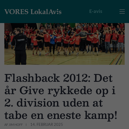
E-avis

Flashback 2012: Det
år Give rykkede op i
2. division uden at
tabe en eneste kamp!
14. FEBRUAR 2025
AF JIM HOFF