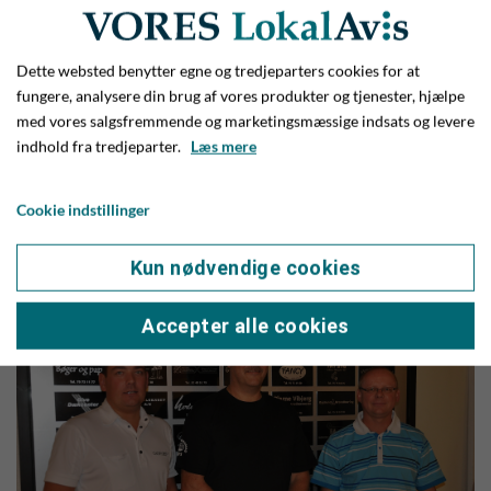
hvor han søger forstærkninger.
- Den trup, der er rykket op, består af en flok herlige unge
Dette websted benytter egne og tredjeparters cookies for at
fungere, analysere din brug af vores produkter og tjenester, hjælpe
gutter, der gennem hele sæsonen har arbejdet stenhårdt
med vores salgsfremmende og marketingsmæssige indsats og levere
uden ævl og kævl. De er rykket tæt sammen og kommer godt
indhold fra tredjeparter.
Læs mere
ud af det med hinanden, og jeg kan kun sige, at jeg er rigtig
glad for at være her i klubben og også med stor fornøjelse
Cookie indstillinger
ville være fortsat her, selv om vi ikke var rykket op,
understreger Søren Godtfredsen, der har skrevet kontrakt
Kun nødvendige cookies
for endnu et år med klubben.
Accepter alle cookies