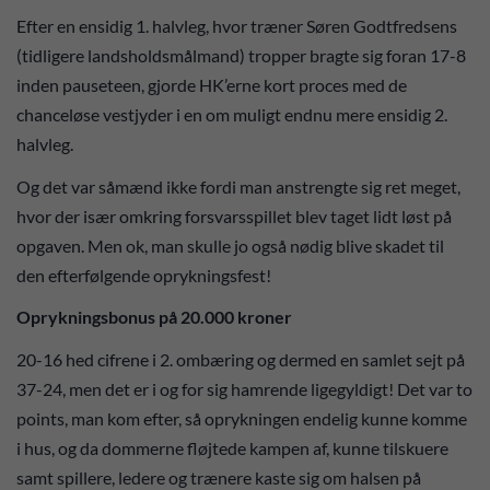
Efter en ensidig 1. halvleg, hvor træner Søren Godtfredsens
(tidligere landsholdsmålmand) tropper bragte sig foran 17-8
inden pauseteen, gjorde HK’erne kort proces med de
chanceløse vestjyder i en om muligt endnu mere ensidig 2.
halvleg.
Og det var såmænd ikke fordi man anstrengte sig ret meget,
hvor der især omkring forsvarsspillet blev taget lidt løst på
opgaven. Men ok, man skulle jo også nødig blive skadet til
den efterfølgende oprykningsfest!
Oprykningsbonus på 20.000 kroner
20-16 hed cifrene i 2. ombæring og dermed en samlet sejt på
37-24, men det er i og for sig hamrende ligegyldigt! Det var to
points, man kom efter, så oprykningen endelig kunne komme
i hus, og da dommerne fløjtede kampen af, kunne tilskuere
samt spillere, ledere og trænere kaste sig om halsen på