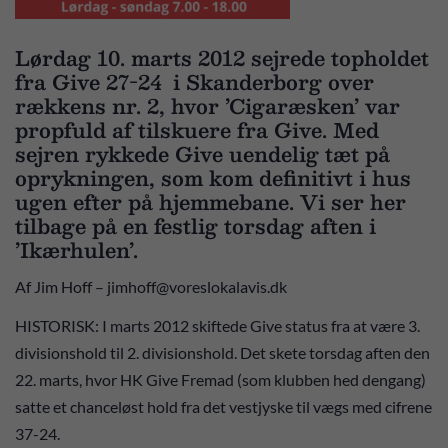
Lørdag 10. marts 2012 sejrede topholdet
fra Give 27-24 i Skanderborg over
rækkens nr. 2, hvor ’Cigaræsken’ var
propfuld af tilskuere fra Give. Med
sejren rykkede Give uendelig tæt på
oprykningen, som kom definitivt i hus
ugen efter på hjemmebane. Vi ser her
tilbage på en festlig torsdag aften i
’Ikærhulen’.
Af Jim Hoff – jimhoff@voreslokalavis.dk
HISTORISK: I marts 2012 skiftede Give status fra at være 3.
divisionshold til 2. divisionshold. Det skete torsdag aften den
22. marts, hvor HK Give Fremad (som klubben hed dengang)
satte et chanceløst hold fra det vestjyske til vægs med cifrene
37-24.