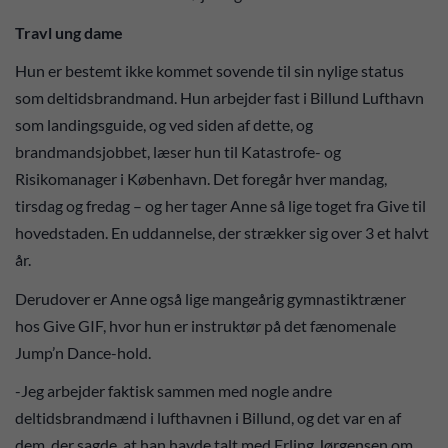
Travl ung dame
Hun er bestemt ikke kommet sovende til sin nylige status
som deltidsbrandmand. Hun arbejder fast i Billund Lufthavn
som landingsguide, og ved siden af dette, og
brandmandsjobbet, læser hun til Katastrofe- og
Risikomanager i København. Det foregår hver mandag,
tirsdag og fredag – og her tager Anne så lige toget fra Give til
hovedstaden. En uddannelse, der strækker sig over 3 et halvt
år.
Derudover er Anne også lige mangeårig gymnastiktræner
hos Give GIF, hvor hun er instruktør på det fænomenale
Jump’n Dance-hold.
-Jeg arbejder faktisk sammen med nogle andre
deltidsbrandmænd i lufthavnen i Billund, og det var en af
dem, der sagde, at han havde talt med Erling Jørgensen om