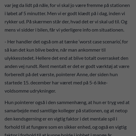
var jeg da lidt på nåle, for vi skal jo være fremme på stationen
i løbet af 5 minutter. Men vi er godt klædt på i dag, inden vi
rykker ud. På skærmen står der, hvad det er vi skal ud til. Og
mens vi sidder i bilen, får vi yderligere info om situationen.
- Her handler det også om at tænke ‘worst case scenario’, for
så kan det kun blive bedre, når man ankommer til
ulykkesstedet. Hellere det end at blive totalt overrasket den
anden vej rundt. Rent mentalt er det er godt værktøj at være
forberedt på det værste, pointerer Anne, der siden hun
startede 15. december har været med på 5-6 ikke-
voldsomme udrykninger.
Hun pointerer også i den sammenhæng, at hun er tryg ved at
samarbejde med samtlige kolleger på stationen, og at netop
den kendsgerning er en vigtig faktor i det mentale spil i
forhold til at fungere som en sikker enhed, og også en vigtig
faktor i forhold til at kunne holde i jobbet i mange år.