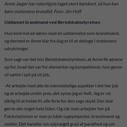
Anne Jæger har naturligvis taget stort kørekort, så hun kan
køre stationens brandbil. Foto: Jim Hoff
Uddannet brandmand ved Beredskabsstyrelsen
Hun kom ind ad døren med en uddannelse som brandmand,
og dermed er Anne klar fra dag et til at deltage i stationens
udrykninger.
Som sagt var det hos Beredskabsstyrelsen, at Anne fik øjnene
op for, hvad det var for elementer og kompetencer, hun gerne
vil sætte i spil på sit job.
-At arbejde med alle de menneskelige aspekter i det her job
og at arbejde under pres, det synes jeg er fedt. Jeg er ret
dårlig til at holde fri, elle ferie for den sags skyld. Der skal
gerne ske noget hele tiden. Og når man arbejder her på
Falckstationen er man jo både sygeplejerske, brandmand og
redder. Det handler om udpræget grad af parathed og om