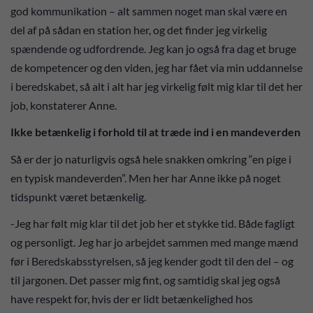
god kommunikation – alt sammen noget man skal være en
del af på sådan en station her, og det finder jeg virkelig
spændende og udfordrende. Jeg kan jo også fra dag et bruge
de kompetencer og den viden, jeg har fået via min uddannelse
i beredskabet, så alt i alt har jeg virkelig følt mig klar til det her
job, konstaterer Anne.
Ikke betænkelig i forhold til at træde ind i en mandeverden
Så er der jo naturligvis også hele snakken omkring “en pige i
en typisk mandeverden”. Men her har Anne ikke på noget
tidspunkt været betænkelig.
-Jeg har følt mig klar til det job her et stykke tid. Både fagligt
og personligt. Jeg har jo arbejdet sammen med mange mænd
før i Beredskabsstyrelsen, så jeg kender godt til den del – og
til jargonen. Det passer mig fint, og samtidig skal jeg også
have respekt for, hvis der er lidt betænkelighed hos