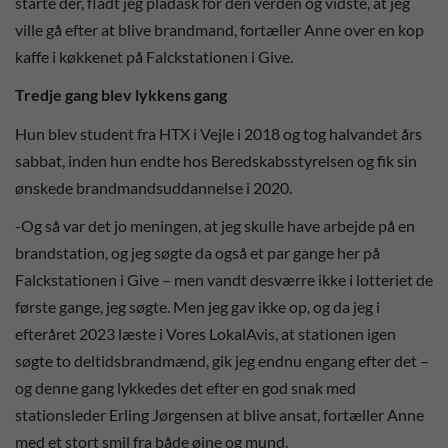
starte der, fladt jeg pladask for den verden og vidste, at jeg
ville gå efter at blive brandmand, fortæller Anne over en kop
kaffe i køkkenet på Falckstationen i Give.
Tredje gang blev lykkens gang
Hun blev student fra HTX i Vejle i 2018 og tog halvandet års
sabbat, inden hun endte hos Beredskabsstyrelsen og fik sin
ønskede brandmandsuddannelse i 2020.
-Og så var det jo meningen, at jeg skulle have arbejde på en
brandstation, og jeg søgte da også et par gange her på
Falckstationen i Give – men vandt desværre ikke i lotteriet de
første gange, jeg søgte. Men jeg gav ikke op, og da jeg i
efteråret 2023 læste i Vores LokalAvis, at stationen igen
søgte to deltidsbrandmænd, gik jeg endnu engang efter det –
og denne gang lykkedes det efter en god snak med
stationsleder Erling Jørgensen at blive ansat, fortæller Anne
med et stort smil fra både øjne og mund.