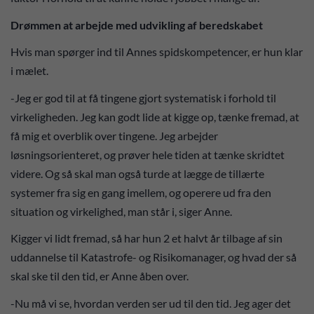
Drømmen at arbejde med udvikling af beredskabet
Hvis man spørger ind til Annes spidskompetencer, er hun klar
i mælet.
-Jeg er god til at få tingene gjort systematisk i forhold til
virkeligheden. Jeg kan godt lide at kigge op, tænke fremad, at
få mig et overblik over tingene. Jeg arbejder
løsningsorienteret, og prøver hele tiden at tænke skridtet
videre. Og så skal man også turde at lægge de tillærte
systemer fra sig en gang imellem, og operere ud fra den
situation og virkelighed, man står i, siger Anne.
Kigger vi lidt fremad, så har hun 2 et halvt år tilbage af sin
uddannelse til Katastrofe- og Risikomanager, og hvad der så
skal ske til den tid, er Anne åben over.
-Nu må vi se, hvordan verden ser ud til den tid. Jeg ager det