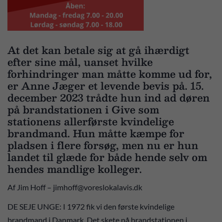
At det kan betale sig at gå ihærdigt
efter sine mål, uanset hvilke
forhindringer man måtte komme ud for,
er Anne Jæger et levende bevis på. 15.
december 2023 trådte hun ind ad døren
på brandstationen i Give som
stationens allerførste kvindelige
brandmand. Hun måtte kæmpe for
pladsen i flere forsøg, men nu er hun
landet til glæde for både hende selv om
hendes mandlige kolleger.
Af Jim Hoff – jimhoff@voreslokalavis.dk
DE SEJE UNGE: I 1972 fik vi den første kvindelige
brandmand i Danmark. Det skete på brandstationen i