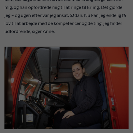
mig, og han opfordrede mig til at ringe til Erling. Det gjorde
jeg – og ugen efter var jeg ansat. Sådan. Nu kan jeg endelig få
lov til at arbejde med de kompetencer og de ting, jeg finder
udfordrende, siger Anne.