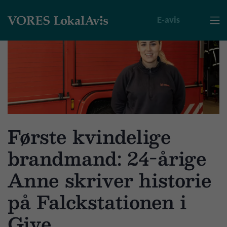
E-avis

Første kvindelige
brandmand: 24-årige
Anne skriver historie
på Falckstationen i
Give