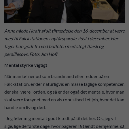
Anne nåede i kraft af sit tiltrædelse den 16. december at være
med til Falckstationens nytårsparole sidst i december. Her
tager hun godt fra ved buffeten med stegt flæsk og
persillesovs. Foto: Jim Hoff
Mental styrke vigtigt
Når man tørner ud som brandmand eller redder på en
Falckstation, er der naturligvis en masse faglige kompetencer,
der skal være i orden, og så er der også det mentale, hvor man
skal være forsynet med en vis robusthed i et job, hvor det kan
handle om liv og død.
-Jeg føler mig mentalt godt klædt på til det her. Ok, jeg vil
sige, lige de første dage, hvor pageren lå tændt derhjemme, så