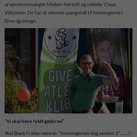
af ejendomsmægler Maiken Nørtoft og uddeler Claus
Villumsen. De har et retorisk spørgsmål til foreningerne i
Give og omegn.
“Vi skal have fyldt gaderne”
Skal Black Friday være en ”foreningernes dag version 2” ……?