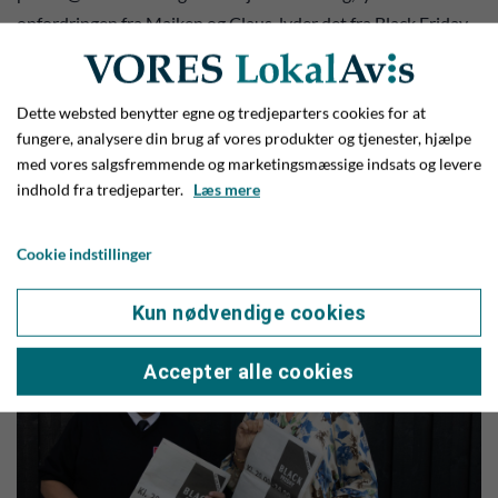
opfordringen fra Maiken og Claus, lyder det fra Black Friday-
udvalget med et fromt håb og ønske om, at rigtig mange vil
tage imod tilbuddet.
Dette websted benytter egne og tredjeparters cookies for at
I sin tilmelding skal man skrive, hvor stort et areal,
fungere, analysere din brug af vores produkter og tjenester, hjælpe
man forventer at skulle bruge. Man skal også notere, om man
med vores salgsfremmende og marketingsmæssige indsats og levere
har brug for strøm på sin placering.
indhold fra tredjeparter.
Læs mere
Og vi tager den lige igen: Send en mail til mai@mailreal.dk,
Cookie indstillinger
hvis du vil tilmelde din forening!
Kun nødvendige cookies
Accepter alle cookies