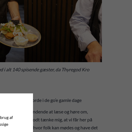
ed i alt 140 spisende gæster, da Thyregod Kro
e, som kroerne gjorde i de go’e gamle dage
 Det har været spændende at læse og høre om,
 brug af
 kan jeg rigtig godt tænke mig, at vi får her på
ssige
ige krostemning, hvor folk kan mødes og have det