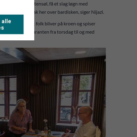
ind til en fyraftensøl, få et slag løgn med
g få en god snak her over bardisken, siger Nijazi.
 alle
det er vigtigt, at folk bliver på kroen og spiser
es
re åbent i restauranten fra torsdag til og med