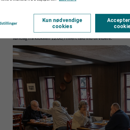
godt og rart sammen i hyggelige rammer. Her kan man droppe 
makkeren og generelt bare hygge sig med noget god kromad o
Kun nødvendige
Accepter
Han har ikke tænkt sig at åbne op for takeaway, da han føler, 
stillinger
cookies
cooki
deres mad og hygger sig her. Det er meningen, at der skal væ
søndag fra klokken 12.00, i hvert fald ind til videre.