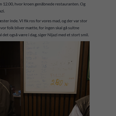
ken 12.00, hvor kroen genåbnede restauranten. Og
azi.
æster inde. VI fik ros for vores mad, og der var stor
or folk bliver mætte, for ingen skal gå sultne
l det også være i dag, siger Nijazi med et stort smil.