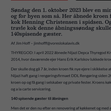
Søndag den 1. oktober 2023 blev en m
og for byen som så. Her åbnede kroen
kok Henning Christensen i spidsen. Og 
travle kok denne åbningssøndag skulle 
140spisende gæster.
Af Jim Hoff – jimhofff@voreslokalavis.dk
THYREGOD: I april 2022 åbnede Nijazi Depca Thyregod Kro 
2014, hvor daværende ejer Hans Erik Karlskov lukkede kro
Der skulle dog gå 7 år, inden kroen fik nye ejere i skikkelse
Nijazi haft gang i rengøringsfirmaet DDL Rengøring siden 20
kroen op og få gang i selskaber og private fester. Kroens køkk
og a la carte servicering.
140 spisende gæster til åbningen
Men det er den nu efter en renovering af køkkenet og med