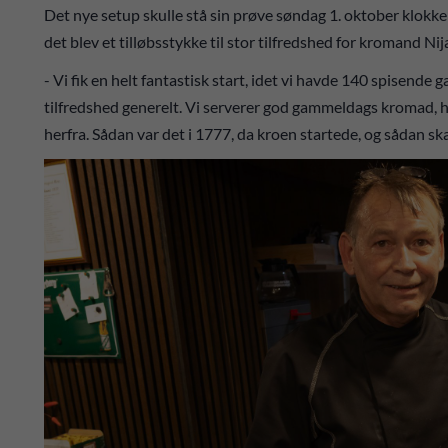
Det nye setup skulle stå sin prøve søndag 1. oktober klok
det blev et tilløbsstykke til stor tilfredshed for kromand Nij
- Vi fik en helt fantastisk start, idet vi havde 140 spisende g
tilfredshed generelt. Vi serverer god gammeldags kromad, hv
herfra. Sådan var det i 1777, da kroen startede, og sådan ska