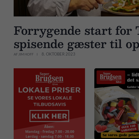
Forrygende start for
spisende gæster til o
8. OKTOBER 2023
AF JIM HOFF