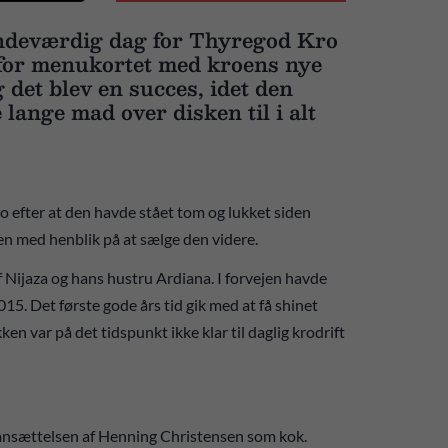
indeværdig dag for Thyregod Kro
 for menukortet med kroens nye
det blev en succes, idet den
lange mad over disken til i alt
efter at den havde stået tom og lukket siden
en med henblik på at sælge den videre.
 af Nijaza og hans hustru Ardiana. I forvejen havde
15. Det første gode års tid gik med at få shinet
en var på det tidspunkt ikke klar til daglig krodrift
 ansættelsen af Henning Christensen som kok.