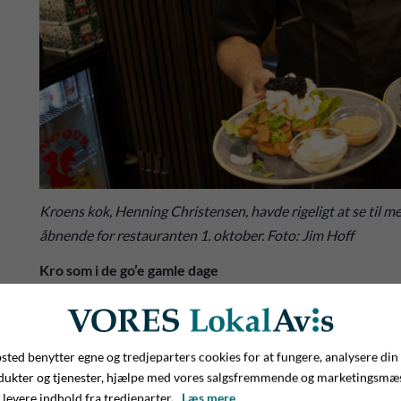
Kroens kok, Henning Christensen, havde rigeligt at se til m
åbnende for restauranten 1. oktober. Foto: Jim Hoff
Kro som i de go’e gamle dage
Det er nemlig hans store drøm at få Thyregod Kro til at kør
- Jeg er fascineret af historien om de gamle danske kroer.
ted benytter egne og tredjeparters cookies for at fungere, analysere din
hvordan det var på kroerne tidligere, og den stemning og ånd
dukter og tjenester, hjælpe med vores salgsfremmende og marketingsmæ
kroen her i Thyregod. Det skal være den gode gamle hyggel
 levere indhold fra tredjeparter.
Læs mere