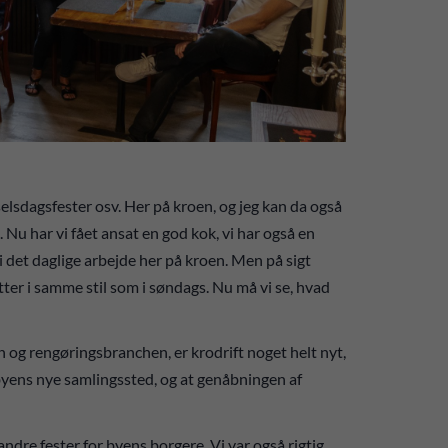
ødselsdagsfester osv. Her på kroen, og jeg kan da også
d. Nu har vi fået ansat en god kok, vi har også en
 det daglige arbejde her på kroen. Men på sigt
sætter i samme stil som i søndags. Nu må vi se, hvad
og rengøringsbranchen, er krodrift noget helt nyt,
 byens nye samlingssted, og at genåbningen af
ndre fester for byens borgere. Vi var også rigtig