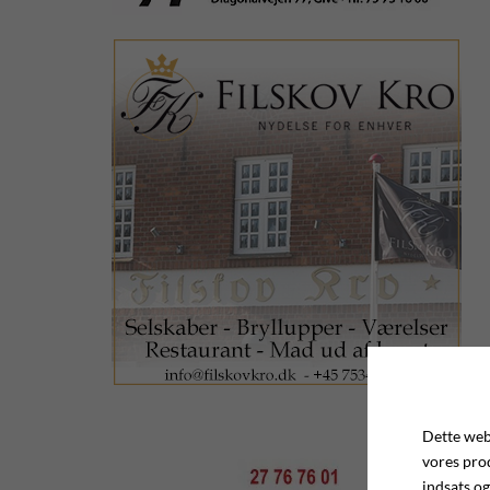
Dette webs
vores pro
indsats og