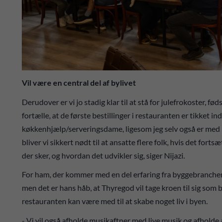
Vil være en central del af bylivet
Derudover er vi jo stadig klar til at stå for julefrokoster, f
fortælle, at de første bestillinger i restauranten er tikket in
køkkenhjælp/serveringsdame, ligesom jeg selv også er med i
bliver vi sikkert nødt til at ansatte flere folk, hvis det fort
der sker, og hvordan det udvikler sig, siger Nijazi.
For ham, der kommer med en del erfaring fra byggebranchen 
men det er hans håb, at Thyregod vil tage kroen til sig som
restauranten kan være med til at skabe noget liv i byen.
- Vi vil også afholde musikaftner med live musik og afholde a