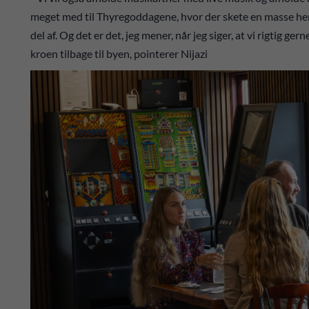
meget med til Thyregoddagene, hvor der skete en masse her i
del af. Og det er det, jeg mener, når jeg siger, at vi rigtig gerne
kroen tilbage til byen, pointerer Nijazi