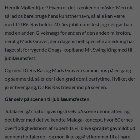
Henrik Møller Kjær? Hvem er det, tænker du måske. Men ok,
så lad os bare bruge hans kunstnernavn, så alle kan være
med. DJ Ris Ras holder 40-års jubilæumsfest, og det gør han
med en anden Giveknægt for enden af den anden mikrofon,
nemlig Mads Graver, der i dagens helt specielle anledning har
taget sit forrygende Gnags-kopiband Mr. Swing King med til
jubilæumsfest.
Og med DJ Ris Ras og Mads Graver i samme hus på én gang
og samme tid, så er der i den grad dømt partytime. Hvilket der
jo er hver gang, DJ Ris Ras træder ind på scenen.
Går selv på scenen til jubilæumsfesten
Jubilaren går naturligvis også selv på scene denne aften, og
det bliver med det velkendte Malaga-koncept, hvor 80’ernes
overflødighedshorn af superhits vil blive sprøjtet gavmildt ud
gennem højtalerne - og mon ikke også vi kommer til at høre