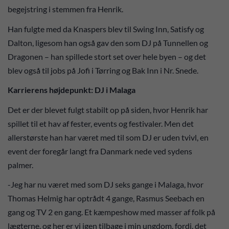
begejstring i stemmen fra Henrik.
Han fulgte med da Knaspers blev til Swing Inn, Satisfy og
Dalton, ligesom han også gav den som DJ på Tunnellen og
Dragonen – han spillede stort set over hele byen – og det
blev også til jobs på Jofi i Tørring og Bak Inn i Nr. Snede.
Karrierens højdepunkt: DJ i Malaga
Det er der blevet fulgt stabilt op på siden, hvor Henrik har
spillet til et hav af fester, events og festivaler. Men det
allerstørste han har været med til som DJ er uden tvivl, en
event der foregår langt fra Danmark nede ved sydens
palmer.
-Jeg har nu været med som DJ seks gange i Malaga, hvor
Thomas Helmig har optrådt 4 gange, Rasmus Seebach en
gang og TV 2 en gang. Et kæmpeshow med masser af folk på
lægterne, og her er vi igen tilbage i min ungdom, fordi, det