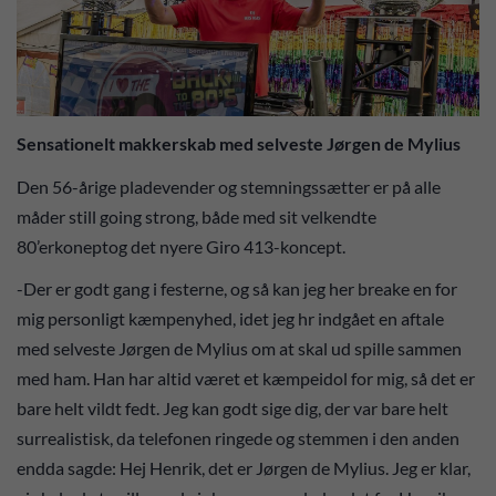
Sensationelt makkerskab med selveste Jørgen de Mylius
Den 56-årige pladevender og stemningssætter er på alle
måder still going strong, både med sit velkendte
80’erkoneptog det nyere Giro 413-koncept.
-Der er godt gang i festerne, og så kan jeg her breake en for
mig personligt kæmpenyhed, idet jeg hr indgået en aftale
med selveste Jørgen de Mylius om at skal ud spille sammen
med ham. Han har altid været et kæmpeidol for mig, så det er
bare helt vildt fedt. Jeg kan godt sige dig, der var bare helt
surrealistisk, da telefonen ringede og stemmen i den anden
endda sagde: Hej Henrik, det er Jørgen de Mylius. Jeg er klar,