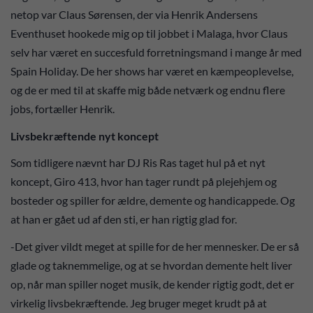
netop var Claus Sørensen, der via Henrik Andersens
Eventhuset hookede mig op til jobbet i Malaga, hvor Claus
selv har været en succesfuld forretningsmand i mange år med
Spain Holiday. De her shows har været en kæmpeoplevelse,
og de er med til at skaffe mig både netværk og endnu flere
jobs, fortæller Henrik.
Livsbekræftende nyt koncept
Som tidligere nævnt har DJ Ris Ras taget hul på et nyt
koncept, Giro 413, hvor han tager rundt på plejehjem og
bosteder og spiller for ældre, demente og handicappede. Og
at han er gået ud af den sti, er han rigtig glad for.
-Det giver vildt meget at spille for de her mennesker. De er så
glade og taknemmelige, og at se hvordan demente helt liver
op, når man spiller noget musik, de kender rigtig godt, det er
virkelig livsbekræftende. Jeg bruger meget krudt på at