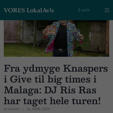
E-avis

Fra ydmyge Knaspers
i Give til big times i
Malaga: DJ Ris Ras
har taget hele turen!
16. APRIL 2024
AF JIM HOFF