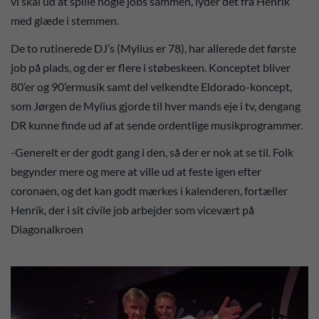
vi skal ud at spille nogle jobs sammen, lyder det fra Henrik
med glæde i stemmen.
De to rutinerede DJ’s (Mylius er 78), har allerede det første
job på plads, og der er flere i støbeskeen. Konceptet bliver
80’er og 90’ermusik samt del velkendte Eldorado-koncept,
som Jørgen de Mylius gjorde til hver mands eje i tv, dengang
DR kunne finde ud af at sende ordentlige musikprogrammer.
-Generelt er der godt gang i den, så der er nok at se til. Folk
begynder mere og mere at ville ud at feste igen efter
coronaen, og det kan godt mærkes i kalenderen, fortæller
Henrik, der i sit civile job arbejder som vicevært på
Diagonalkroen