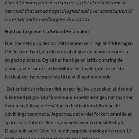
Giro 413-konceptet er en succes, og det glæder Henrik at
vær med til at sende noget livsglæd eud over scenekanten til
vores lidt ældre medborgere. Privatfoto
Hold nu fingrene fra Sølund Festivalen
Han har netop spillet for 280 mennesker i regi af Ældresagen
i Vejle, hvor han igen fik æren af at give en masse mennesker
en god oplevelse. Og så har han lige en kritik omkring de
planer, der er om at lukke Sølund Festivalen, der er en stor
festival, der henvender sig til udviklingshæmmede
-Det er faktisk trist og vildt ærgerligt, hvis det sker, at det må
lukke ned på grund af kommunale nedskæringer, når man ser,
hvor meget livsglæde sådan en festival kan bibringe de
udviklingshæmmede. Jeg synes, det er det forkert område at
spare, konstaterer Henrik, der selv laver en musikfest på
Diagonalkroen i Give for handicappede onsdag aften den 17.
april netop i anledning af sit 40-års jubilæum.