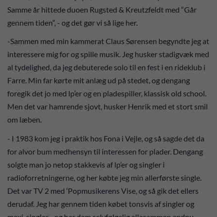
Samme år hittede duoen Rugsted & Kreutzfeldt med “Går
gennem tiden”, - og det gør vi så lige her.
-Sammen med min kammerat Claus Sørensen begyndte jeg at
interessere mig for og spille musik. Jeg husker stadigvæk med
al tydelighed, da jeg debuterede solo til en fest i en rideklub i
Farre. Min far kørte mit anlæg ud på stedet, og dengang
foregik det jo med lp’er og en pladespiller, klassisk old school.
Men det var hamrende sjovt, husker Henrik med et stort smil
om læben.
- I 1983 kom jeg i praktik hos Fona i Vejle, og så sagde det da
for alvor bum medhensyn til interessen for plader. Dengang
solgte man jo netop stakkevis af lp’er og singler i
radioforretningerne, og her købte jeg min allerførste single.
Det var TV 2 med ‘Popmusikerens Vise, og så gik det ellers
derudaf. Jeg har gennem tiden købet tonsvis af singler og
maxi-singler - og har dem selvfølgelig allesammen endnu,