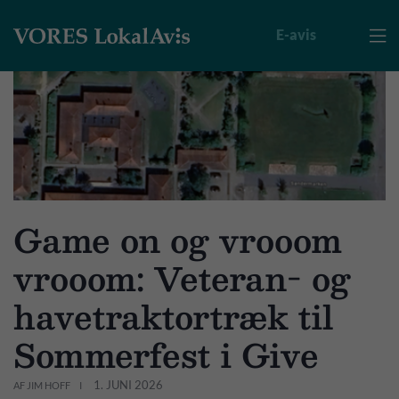
E-avis

Game on og vrooom
vrooom: Veteran- og
havetraktortræk til
Sommerfest i Give
1. JUNI 2026
AF JIM HOFF