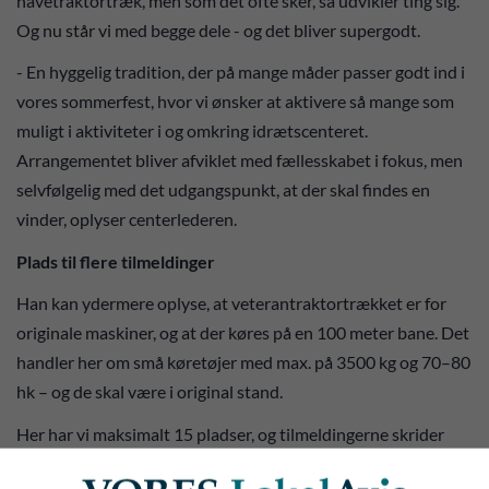
havetraktortræk, men som det ofte sker, så udvikler ting sig.
Og nu står vi med begge dele - og det bliver supergodt.
- En hyggelig tradition, der på mange måder passer godt ind i
vores sommerfest, hvor vi ønsker at aktivere så mange som
muligt i aktiviteter i og omkring idrætscenteret.
Arrangementet bliver afviklet med fællesskabet i fokus, men
selvfølgelig med det udgangspunkt, at der skal findes en
vinder, oplyser centerlederen.
Plads til flere tilmeldinger
Han kan ydermere oplyse, at veterantraktortrækket er for
originale maskiner, og at der køres på en 100 meter bane. Det
handler her om små køretøjer med max. på 3500 kg og 70–80
hk – og de skal være i original stand.
Her har vi maksimalt 15 pladser, og tilmeldingerne skrider
godt fremad. Ønsker man at deltage, så skal man kontakte en