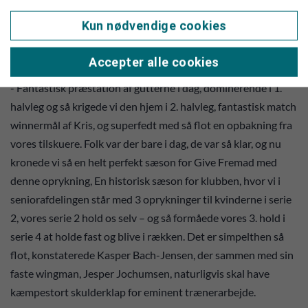
kendsgerning:
Kun nødvendige cookies
Give spiller i jyllandsserie 1 næste sæson.
En sæson lige til historiebøgerne
Accepter alle cookies
- Fantastisk præstation af gutterne i dag, dominerende i 1.
halvleg og så krigede vi den hjem i 2. halvleg, fantastisk match
winnermål af Kris, og superfedt med så flot en opbakning fra
vores tilskuere. Folk var der bare i dag, de var så klar, og nu
kronede vi så en helt perfekt sæson for Give Fremad med
denne oprykning, En historisk sæson for klubben, hvor vi i
seniorafdelingen står med 3 oprykninger til kvinderne i serie
2, vores serie 2 hold os selv – og så formåede vores 3. hold i
serie 4 at holde fast og blive i rækken. Det er simpelthen så
flot, konstaterede Kasper Bach-Jensen, der sammen med sin
faste wingman, Jesper Jochumsen, naturligvis skal have
kæmpestort skulderklap for eminent trænerarbejde.