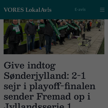
E-avis

Give indtog
Sønderjylland: 2-1
sejr i playoff-finalen
sender Fremad op i
Jyllandsserie 1