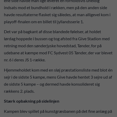
ene side havde man lige leveret en forholdsvis uheldig
indsats mod et bundhold i rækken, men på den anden side
havde resultaterne flasket sig således, at man alligevel kom i
playoff-finalen om en billet til jyllandsserie 1.
Det var på bagkant af disse blandede følelser, at holdet
lørdag hoppede i bussen og tog afsted fra Give Stadion med
retning mod den sønderjyske hovedstad, Tønder, for på
udebane at kæmpe mod FC Sydvest 05 Tønder, der var blevet
nr. 6 i deres JS 1-række.
Hjemmeholdet kom med en sløj præstationsliste med blot én
sejr i de sidste 5 kampe, mens Give havde hentet 3 sejre ud af
de sidste 5 kampe – og dermed havde konsolideret sig
rækkens 2. plads.
Stærk opbakning på sidelinjen
Kampen blev spillet på kunstgræsbanen på det fine anlæg på