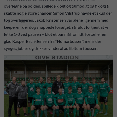
overlegne på bolden, spillede klogt og tålmodigt og fik også
skabte nogle store chancer. Simon Vilstrup havde et skud der
tog overliggeren, Jakob Kristensen var alene i gennem med
keeperen, der dog snuppede forsøget, så fuldt fortjent at vi
førte 1-0 ved pausen – blot et par mål for lidt, fortæller en
glad Kasper Bach-Jensen fra “Humørbussen”, mens der
synges, jubles og drikkes vinderøl ad libitum i bussen.