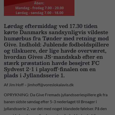
Lørdag eftermiddag ved 17.30 tiden
kørte Danmarks sandsynligvis vildeste
humørbus fra Tønder med retning mod
Give. Indhold: Jublende fodboldspillere
og tilskuere, der lige havde overværet,
hvordan Gives JS-mandskab efter en
stærk præstation havde besejret FC
Sydvest 2-1 i playoff-finalen om en
plads i Jyllandsserie 1.
Af Jim Hoff – jimhoff@voreslokalavis.dk
OPRYKNING: Da Give Fremads jyllandsseriespillere gik fra
banen sidste søndag efter 5-3 nederlaget til Broager i
jyllandsserie 2, var det med noget blandede følelser. På den