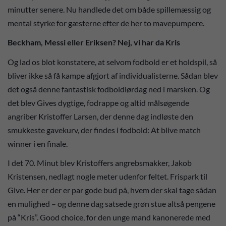
minutter senere. Nu handlede det om både spillemæssig og
mental styrke for gæsterne efter de her to mavepumpere.
Beckham, Messi eller Eriksen? Nej, vi har da Kris
Og lad os blot konstatere, at selvom fodbold er et holdspil, så
bliver ikke så få kampe afgjort af individualisterne. Sådan blev
det også denne fantastisk fodboldlørdag ned i marsken. Og
det blev Gives dygtige, fodrappe og altid målsøgende
angriber Kristoffer Larsen, der denne dag indløste den
smukkeste gavekurv, der findes i fodbold: At blive match
winner i en finale.
I det 70. Minut blev Kristoffers angrebsmakker, Jakob
Kristensen, nedlagt nogle meter udenfor feltet. Frispark til
Give. Her er der er par gode bud på, hvem der skal tage sådan
en mulighed – og denne dag satsede grøn stue altså pengene
på “Kris”. Good choice, for den unge mand kanonerede med