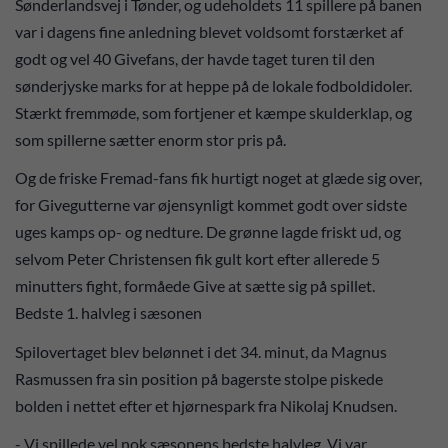
Sønderlandsvej i Tønder, og udeholdets 11 spillere på banen
var i dagens fine anledning blevet voldsomt forstærket af
godt og vel 40 Givefans, der havde taget turen til den
sønderjyske marks for at heppe på de lokale fodboldidoler.
Stærkt fremmøde, som fortjener et kæmpe skulderklap, og
som spillerne sætter enorm stor pris på.
Og de friske Fremad-fans fik hurtigt noget at glæde sig over,
for Givegutterne var øjensynligt kommet godt over sidste
uges kamps op- og nedture. De grønne lagde friskt ud, og
selvom Peter Christensen fik gult kort efter allerede 5
minutters fight, formåede Give at sætte sig på spillet.
Bedste 1. halvleg i sæsonen
Spilovertaget blev belønnet i det 34. minut, da Magnus
Rasmussen fra sin position på bagerste stolpe piskede
bolden i nettet efter et hjørnespark fra Nikolaj Knudsen.
- Vi spillede vel nok sæsonens bedste halvleg. Vi var