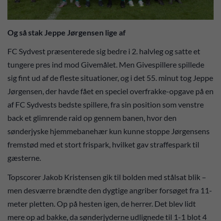
Og så stak Jeppe Jørgensen lige af
FC Sydvest præsenterede sig bedre i 2. halvleg og satte et
tungere pres ind mod Givemålet. Men Givespillere spillede
sig fint ud af de fleste situationer, og i det 55. minut tog Jeppe
Jørgensen, der havde fået en speciel overfrakke-opgave på en
af FC Sydvests bedste spillere, fra sin position som venstre
back et glimrende raid op gennem banen, hvor den
sønderjyske hjemmebanehær kun kunne stoppe Jørgensens
fremstød med et stort frispark, hvilket gav straffespark til
gæsterne.
Topscorer Jakob Kristensen gik til bolden med stålsat blik –
men desværre brændte den dygtige angriber forsøget fra 11-
meter pletten. Op på hesten igen, de herrer. Det blev lidt
mere op ad bakke, da sønderjyderne udlignede til 1-1 blot 4