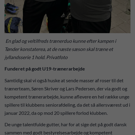
En glad og veltilfreds trænerduo kunne efter kampen i
Tønder konstaterea, at de næste sæson skal træne et
jyllandsserie 1 hold. Privatfoto
Funderet på godt U19-trænerarbejde
Samtidig skal vi også huske at sende masser af roser til det
trænerteam, Søren Skriver og Lars Pedersen, der via godt og
kompetent trænerarbejde, kunne aflevere en hel række unge
spillere til klubbens seniorafdeling, da det så allersværest ud i
januar 2022, da op mod 20 spillere forlod klubben.
De unge talentfulde gutter, har for at sige det på godt dansk
sammen med godt bestyrelsesarbejde og kompetent