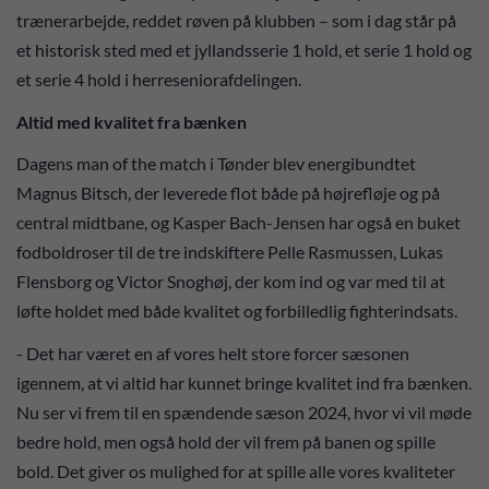
trænerarbejde, reddet røven på klubben – som i dag står på
et historisk sted med et jyllandsserie 1 hold, et serie 1 hold og
et serie 4 hold i herreseniorafdelingen.
Altid med kvalitet fra bænken
Dagens man of the match i Tønder blev energibundtet
Magnus Bitsch, der leverede flot både på højrefløje og på
central midtbane, og Kasper Bach-Jensen har også en buket
fodboldroser til de tre indskiftere Pelle Rasmussen, Lukas
Flensborg og Victor Snoghøj, der kom ind og var med til at
løfte holdet med både kvalitet og forbilledlig fighterindsats.
- Det har været en af vores helt store forcer sæsonen
igennem, at vi altid har kunnet bringe kvalitet ind fra bænken.
Nu ser vi frem til en spændende sæson 2024, hvor vi vil møde
bedre hold, men også hold der vil frem på banen og spille
bold. Det giver os mulighed for at spille alle vores kvaliteter