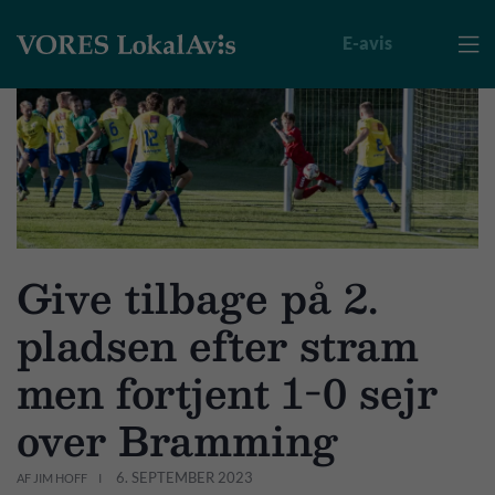
E-avis

Give tilbage på 2.
pladsen efter stram
men fortjent 1-0 sejr
over Bramming
6. SEPTEMBER 2023
AF JIM HOFF