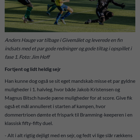
Anders Hauge var tilbage i Givemålet og leverede en fin
indsats med et par gode redninger og gode tiltag i opspillet i
fase 1. Foto: Jim Hoff
Fortjent og lidt heldig sejr
Han kunne dog også se sit eget mandskab misse et par gyldne
muligheder i 1. halvleg, hvor både Jakob Kristensen og
Magnus Bitsch havde pæne muligheder for at score. Give fik
også et mål annulleret i starten af kampen, hvor
dommertrioen dømte et frispark til Bramming-keeperen i en
klassisk fifty-fifty duel.
- Alt i alt rigtig dejligt med en sejr, og fedt vi lige slår rækkens