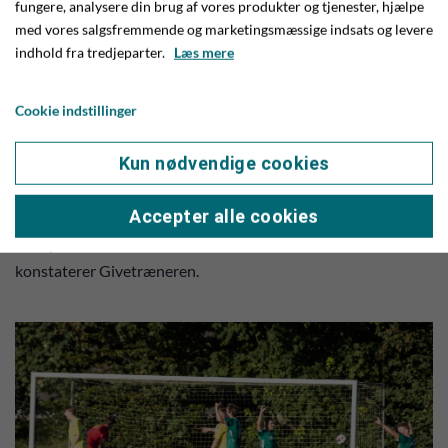
fungere, analysere din brug af vores produkter og tjenester, hjælpe
Mortensen i bagkæden, ligesom Kasper Bach-Jensen også
med vores salgsfremmende og marketingsmæssige indsats og levere
roser bredden i truppen, idet de tre indhoppere Lukas
indhold fra tredjeparter.
Læs mere
Flensborg, Frederik Lyhne og Malthe Pedersen alle leverer
nogle fine indhop.
Cookie indstillinger
- Vi fik med sejren og præstationen her i aften vist, at EfB-
Kun nødvendige cookies
kampen var en smutter. Nu kan vi koncentrere os om at
placere os som ‘the best of the rest’ - og så skal vi forsøge at
Accepter alle cookies
drille suveræne EfB på 1. pladsen, alt det vi kan – gerne med
en sejr over dem, når de kommer her til Give til oktober,
konstaterer Givetræneren.