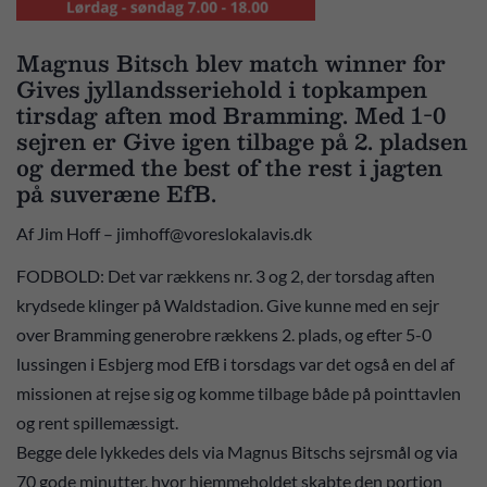
Magnus Bitsch blev match winner for
Gives jyllandsseriehold i topkampen
tirsdag aften mod Bramming. Med 1-0
sejren er Give igen tilbage på 2. pladsen
og dermed the best of the rest i jagten
på suveræne EfB.
Af Jim Hoff – jimhoff@voreslokalavis.dk
FODBOLD: Det var rækkens nr. 3 og 2, der torsdag aften
krydsede klinger på Waldstadion. Give kunne med en sejr
over Bramming generobre rækkens 2. plads, og efter 5-0
lussingen i Esbjerg mod EfB i torsdags var det også en del af
missionen at rejse sig og komme tilbage både på pointtavlen
og rent spillemæssigt.
Begge dele lykkedes dels via Magnus Bitschs sejrsmål og via
70 gode minutter, hvor hjemmeholdet skabte den portion