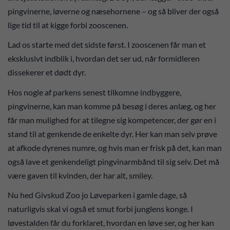
pingvinerne, løverne og næsehornene – og så bliver der også
lige tid til at kigge forbi zooscenen.
Lad os starte med det sidste først. I zooscenen får man et
eksklusivt indblik i, hvordan det ser ud, når formidleren
dissekerer et dødt dyr.
Hos nogle af parkens senest tilkomne indbyggere,
pingvinerne, kan man komme på besøg i deres anlæg, og her
får man mulighed for at tilegne sig kompetencer, der gør en i
stand til at genkende de enkelte dyr. Her kan man selv prøve
at afkode dyrenes numre, og hvis man er frisk på det, kan man
også lave et genkendeligt pingvinarmbånd til sig selv. Det må
være gaven til kvinden, der har alt, smiley.
Nu hed Givskud Zoo jo Løveparken i gamle dage, så
naturligvis skal vi også et smut forbi junglens konge. I
løvestalden får du forklaret, hvordan en løve ser, og her kan