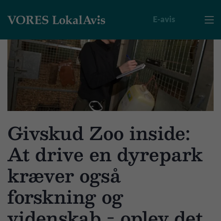
E-avis

Givskud Zoo inside:
At drive en dyrepark
kræver også
forskning og
videnskab - oplev det