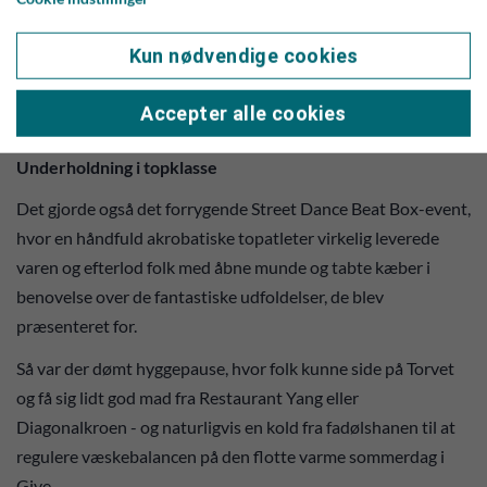
Kun nødvendige cookies
Give Open Air gruppen havde en stand, hvor de friske folk
solgte billetter til Danmarks Hyggeligste Havefest - og det gik
Accepter alle cookies
rigtig godt. Foto: Jim Hoff
Underholdning i topklasse
Det gjorde også det forrygende Street Dance Beat Box-event,
hvor en håndfuld akrobatiske topatleter virkelig leverede
varen og efterlod folk med åbne munde og tabte kæber i
benovelse over de fantastiske udfoldelser, de blev
præsenteret for.
Så var der dømt hyggepause, hvor folk kunne side på Torvet
og få sig lidt god mad fra Restaurant Yang eller
Diagonalkroen - og naturligvis en kold fra fadølshanen til at
regulere væskebalancen på den flotte varme sommerdag i
Give.