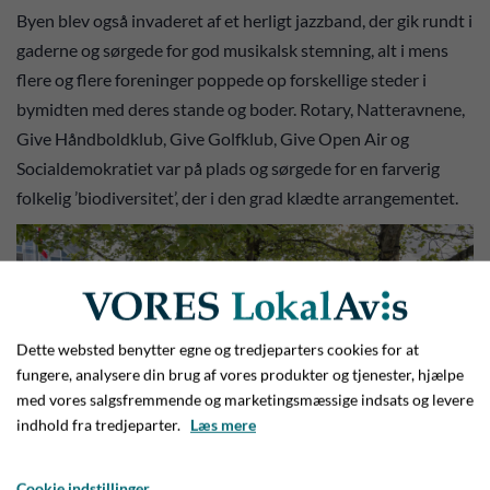
Byen blev også invaderet af et herligt jazzband, der gik rundt i
gaderne og sørgede for god musikalsk stemning, alt i mens
flere og flere foreninger poppede op forskellige steder i
bymidten med deres stande og boder. Rotary, Natteravnene,
Give Håndboldklub, Give Golfklub, Give Open Air og
Socialdemokratiet var på plads og sørgede for en farverig
folkelig ’biodiversitet’, der i den grad klædte arrangementet.
Dette websted benytter egne og tredjeparters cookies for at
fungere, analysere din brug af vores produkter og tjenester, hjælpe
med vores salgsfremmende og marketingsmæssige indsats og levere
indhold fra tredjeparter.
Læs mere
Cookie indstillinger