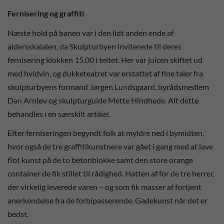
Fernisering og graffiti
Næste hold på banen var i den lidt anden ende af
aldersskalalen, da Skulpturbyen inviterede til deres
fernisering klokken 15.00 i teltet. Her var juicen skiftet ud
med hvidvin, og dukketeatret var erstattet af fine taler fra
skulpturbyens formand Jørgen Lundsgaard, byrådsmedlem
Dan Arnløv og skulpturguide Mette Hindhede. Alt dette
behandles i en særskilt artikel.
Efter ferniseringen begyndt folk at myldre ned i bymidten,
hvor også de tre graffitikunstnere var gået i gang med at lave
flot kunst på de to betonblokke samt den store orange
container de fik stillet til rådighed. Hatten af for de tre herrer,
der virkelig leverede varen – og som fik masser af fortjent
anerkendelse fra de forbipasserende. Gadekunst når det er
bedst.