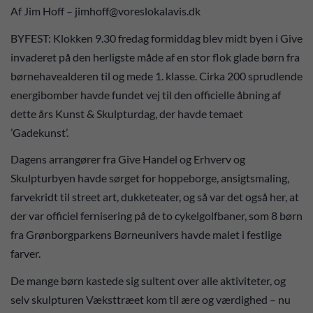
Af Jim Hoff – jimhoff@voreslokalavis.dk
BYFEST: Klokken 9.30 fredag formiddag blev midt byen i Give
invaderet på den herligste måde af en stor flok glade børn fra
børnehavealderen til og mede 1. klasse. Cirka 200 sprudlende
energibomber havde fundet vej til den officielle åbning af
dette års Kunst & Skulpturdag, der havde temaet
’Gadekunst’.
Dagens arrangører fra Give Handel og Erhverv og
Skulpturbyen havde sørget for hoppeborge, ansigtsmaling,
farvekridt til street art, dukketeater, og så var det også her, at
der var officiel fernisering på de to cykelgolfbaner, som 8 børn
fra Grønborgparkens Børneunivers havde malet i festlige
farver.
De mange børn kastede sig sultent over alle aktiviteter, og
selv skulpturen Væksttræet kom til ære og værdighed – nu