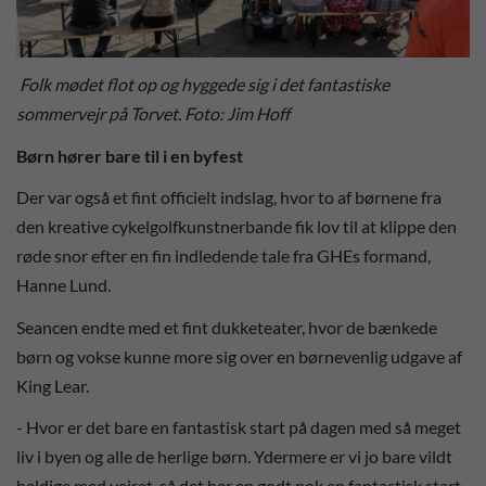
Folk mødet flot op og hyggede sig i det fantastiske
sommervejr på Torvet. Foto: Jim Hoff
Børn hører bare til i en byfest
Der var også et fint officielt indslag, hvor to af børnene fra
den kreative cykelgolfkunstnerbande fik lov til at klippe den
røde snor efter en fin indledende tale fra GHEs formand,
Hanne Lund.
Seancen endte med et fint dukketeater, hvor de bænkede
børn og vokse kunne more sig over en børnevenlig udgave af
King Lear.
- Hvor er det bare en fantastisk start på dagen med så meget
liv i byen og alle de herlige børn. Ydermere er vi jo bare vildt
heldige med vejret, så det her en godt nok en fantastisk start