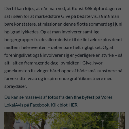
Dertil kan føjes, at når man ved, at Kunst &Skulpturdagen er
sat i søen for at markedsføre Give på bedste vis, så må man
bare konstatere, at missionen denne flotte sommerdag i juni
høj grad lykkedes. Og at man involverer samtlige
borgergrupper fra de allermindste til de lidt ældre plus dem i
midten i hele eventen – det er bare helt rigtigt set. Og at
foreningslivet også involverer sig er yderligere en styrke – så
alt i alt en fremragende dag i bymidten i Give, hvor
gadekunsten fik vinger båret oppe af både små kunstnere på
farvekridtniveau og inspirerende graffitikunstnere med
spraydåser.
Du kan se massevis af fotos fra den fine byfest på Vores
LokalAvis på Facebook. Klik blot HER.