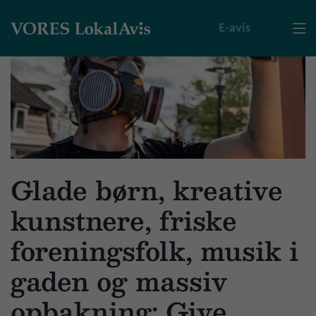
E-avis

Glade børn, kreative
kunstnere, friske
foreningsfolk, musik i
gaden og massiv
opbakning: Give