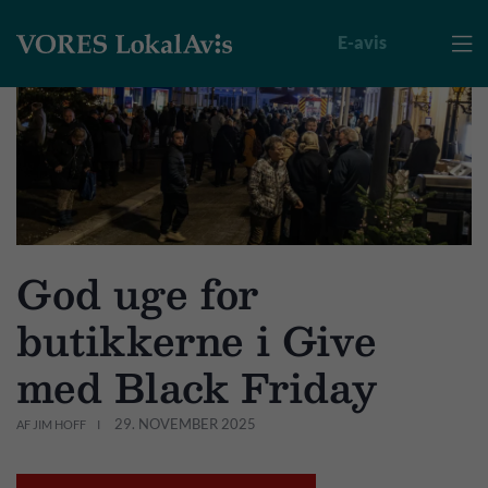
E-avis

God uge for
butikkerne i Give
med Black Friday
29. NOVEMBER 2025
AF JIM HOFF