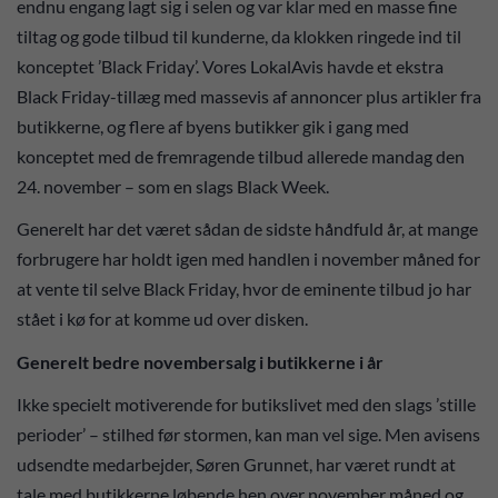
endnu engang lagt sig i selen og var klar med en masse fine
tiltag og gode tilbud til kunderne, da klokken ringede ind til
konceptet ’Black Friday’. Vores LokalAvis havde et ekstra
Black Friday-tillæg med massevis af annoncer plus artikler fra
butikkerne, og flere af byens butikker gik i gang med
konceptet med de fremragende tilbud allerede mandag den
24. november – som en slags Black Week.
Generelt har det været sådan de sidste håndfuld år, at mange
forbrugere har holdt igen med handlen i november måned for
at vente til selve Black Friday, hvor de eminente tilbud jo har
stået i kø for at komme ud over disken.
Generelt bedre novembersalg i butikkerne i år
Ikke specielt motiverende for butikslivet med den slags ’stille
perioder’ – stilhed før stormen, kan man vel sige. Men avisens
udsendte medarbejder, Søren Grunnet, har været rundt at
tale med butikkerne løbende hen over november måned og