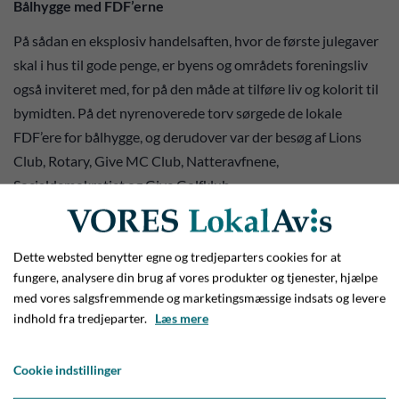
Bålhygge med FDF’erne
På sådan en eksplosiv handelsaften, hvor de første julegaver
skal i hus til gode penge, er byens og områdets foreningsliv
også inviteret med, for på den måde at tilføre liv og kolorit til
bymidten. På det nyrenoverede torv sørgede de lokale
FDF’ere for bålhygge, og derudover var der besøg af Lions
Club, Rotary, Give MC Club, Natteravfnene,
Socialdemokratiet og Give Golfklub.
Maiken og Claus kan for øvrigt berette om rekordstor
deltagelse ved gavekortsudtrækningen på Hjortsvangen
Dette websted benytter egne og tredjeparters cookies for at
uden for Give Tøjcenter, og da det rykkede op i midtbyen, var
fungere, analysere din brug af vores produkter og tjenester, hjælpe
der også godt med folk, der prøvede lykken.
med vores salgsfremmende og marketingsmæssige indsats og levere
indhold fra tredjeparter.
Læs mere
Brandbilen og klatretårnet storhittede
Det lokale brandvæsen var traditionen tro også til stede med
Cookie indstillinger
en flot, blåt blinkende brandbil, hvor brandfolkene havde