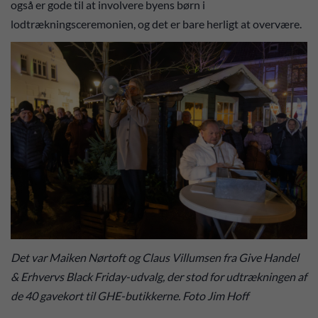
også er gode til at involvere byens børn i
lodtrækningsceremonien, og det er bare herligt at overvære.
Det var Maiken Nørtoft og Claus Villumsen fra Give Handel
& Erhvervs Black Friday-udvalg, der stod for udtrækningen af
de 40 gavekort til GHE-butikkerne. Foto Jim Hoff