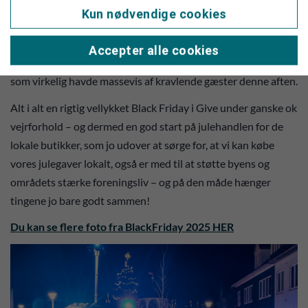
taget forskellige små praktiske opgaver med, som byens børn
Kun nødvendige cookies
havde mulighed for at løse. Derudover må vi konstatere, at
byens og områdets børn har det mere end fint med den nye
Accepter alle cookies
voliere, der er stillet op på torvet – et vaskeægte klatretårn,
som virkelig havde massevis af kravlende gæster denne aften.
Alt i alt en rigtig vellykket Black Friday i Give under ganske ok
vejrforhold – og dermed en god start på julehandlen for de
lokale butikker, som jo udover at sørge for, at vi kan købe
vores julegaver lokalt, også er med til at støtte byens og
områdets stærke foreningsliv – og på den måde hænger
tingene jo bare godt sammen!
Du kan se flere foto fra BlackFriday 2025 HER