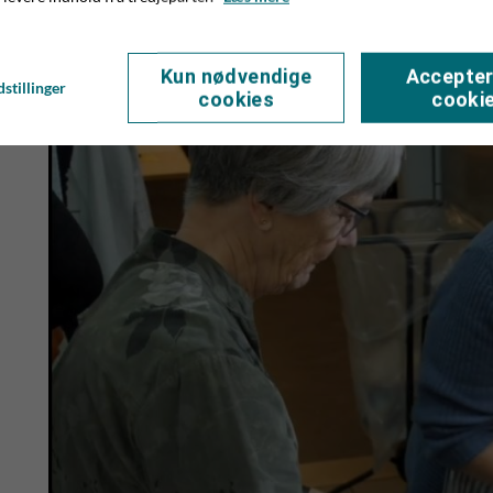
skulle blive forhindret.
Der vil til fællesspisningen være mulighed for at købe drik
Kun nødvendige
Accepter
medbringe drikkevarer.
stillinger
cookies
cooki