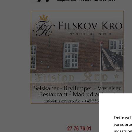
Dette webs
vores pro
indsats og