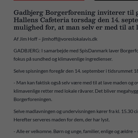
Gadbjerg Borgerforening inviterer til 
Hallens Cafeteria torsdag den 14. sep
mulighed for, at man selv er med til at
Af Jim Hoff – jimhoff@voreslokalavis.dk
GADBJERG: I samarbejde med SpisDanmark laver Borgerfore
fokus på sundhed og klimavenlige ingredienser.
Selve spisningen foregår den 14. september i tidsrummet 18.
- Man kan faktisk også selv være med til at lave maden og o
klimavenlige retter med lokale råvarer. Det bliver megahygge
Borgerforeningen.
Selve madlavningen og undervisningen kører fra kl. 15.30 cirk
Herefter serveres maden for dem, der har lyst.
- Alle er velkomne. Børn og unge, familier, enlige og ældre 