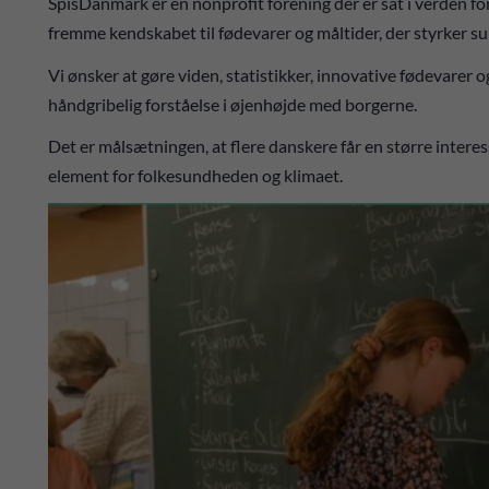
SpisDanmark er en nonprofit forening der er sat i verden f
fremme kendskabet til fødevarer og måltider, der styrker s
Vi ønsker at gøre viden, statistikker, innovative fødevarer 
håndgribelig forståelse i øjenhøjde med borgerne.
Det er målsætningen, at flere danskere får en større intere
element for folkesundheden og klimaet.