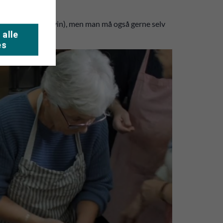
kevarer (vand/øl/vin), men man må også gerne selv
 alle
es