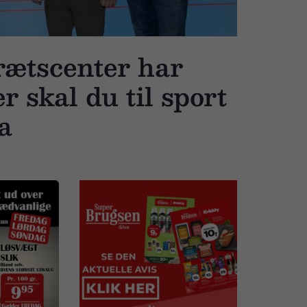
rætscenter har
r skal du til sport
na