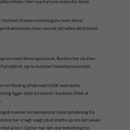
idtercirklen i den nye hal som scene for deres
 forhold til byens foreningsliv, hvor det er
nye idrætscenter, hvor navnet på hallen altså bliver
te op om med deres sponsorat. Banken har via Den
til projektet, og nu kommer hovedsponsoratet
aver en flerårig aftale med GISK med dette
ætning ligger dybt forankret i bankens DNA at
r.
ank også mærker en kæmpestor lokal opbakning fra
e årene har vi lagt vægt på at støtte op om det lokale
t sted at bo i. Og her har det stor betydning for