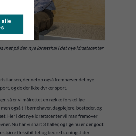
 alle
es
e navnet på den nye idrætshal i det nye idrætscenter
hristiansen, der netop også fremhæver det nye
port, og de der ikke dyrker sport.
ger, så er vi målrettet en række forskellige
 men også til børnehaver, dagplejere, bosteder, og
æt. Her i det nye idrætscenter vil man fremover
r. Nu har vi snart 3 haller, og lige nu er der godt
e større fleksibilitet og bedre træningstider