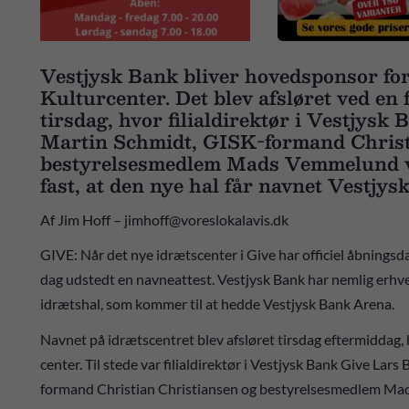
Vestjysk Bank bliver hovedsponsor fo
Kulturcenter. Det blev afsløret ved en 
tirsdag, hvor filialdirektør i Vestjysk
Martin Schmidt, GISK-formand Christ
bestyrelsesmedlem Mads Vemmelund var
fast, at den nye hal får navnet Vestjy
Af Jim Hoff – jimhoff@voreslokalavis.dk
GIVE: Når det nye idrætscenter i Give har officiel åbningsd
dag udstedt en navneattest. Vestjysk Bank har nemlig erhve
idrætshal, som kommer til at hedde Vestjysk Bank Arena.
Navnet på idrætscentret blev afsløret tirsdag eftermiddag, 
center. Til stede var filialdirektør i Vestjysk Bank Give La
formand Christian Christiansen og bestyrelsesmedlem Mad