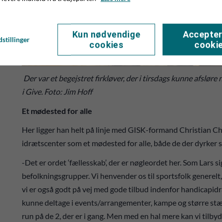
Kun nødvendige
Accepter
stillinger
cookies
cooki
Der var et begejstret firkløver, der i tirsdags kunne afslør
i Give. Foto: Jim Hoff
Et mødested for alle
Her ligger han helt på linje med GISK-formand Christian C
idrætscenter som et mødested for alle, både de der dyrker s
-Det er ordet ‘fællesskab’, der er nøgleordet her. Som Lars si
befolkningsgrupper. Vi henvender os til sportsfolk generelt,
vi er også godt på vej med gode tilbud indenfor handicapidr
kunne deltage i events/arrangementer, kampe og større stævne
run på de 2, der er i gang. Men med en hal mere kan vi tilbyd