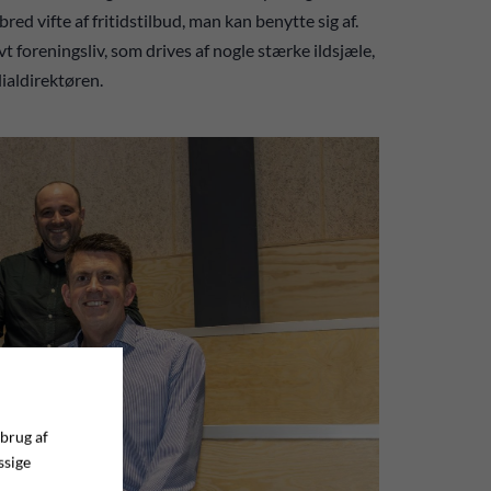
red vifte af fritidstilbud, man kan benytte sig af.
vt foreningsliv, som drives af nogle stærke ildsjæle,
ilialdirektøren.
 brug af
ssige