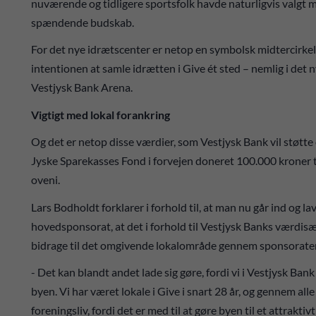
nuværende og tidligere sportsfolk havde naturligvis valgt m
spændende budskab.
For det nye idrætscenter er netop en symbolsk midtercirkel i
intentionen at samle idrætten i Give ét sted – nemlig i det 
Vestjysk Bank Arena.
Vigtigt med lokal forankring
Og det er netop disse værdier, som Vestjysk Bank vil støt
Jyske Sparekasses Fond i forvejen doneret 100.000 kroner 
oveni.
Lars Bodholdt forklarer i forhold til, at man nu går ind og l
hovedsponsorat, at det i forhold til Vestjysk Banks værdis
bidrage til det omgivende lokalområde gennem sponsorate
- Det kan blandt andet lade sig gøre, fordi vi i Vestjysk B
byen. Vi har været lokale i Give i snart 28 år, og gennem all
foreningsliv, fordi det er med til at gøre byen til et attraktiv