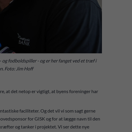
 og fodboldspiller - og er her fanget ved et træf i
n. Foto: Jim Hoff
, at det netop er vigtigt, at byens foreninger har
astiske faciliteter. Og det vil vi som sagt gerne
e hovedsponsor for GISK og for at lægge navn til den
 kræfter og tanker i projektet. Vi ser dette nye