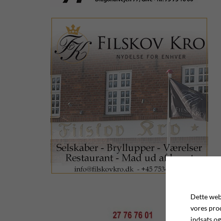
Dette webs
vores pro
indsats og