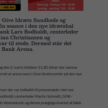
r Give Idræts Sundheds og
fin seance i den nye idrætshal
 Bank Lars Bodholdt, centerleder
ian Christiansen og
 til stede. Dermed står det
sk Bank Arena.
ag den 2. marts klokken 13.30, bliver der samme
rvet et arena navn i Give Idrætscenter på den nye
hvor der var indkaldt til pressemøde i det nye
rs Bodholdt, centerleder Martin Schmidt, GISK-
s Vemmelund, og denne prægtige kvartet af både