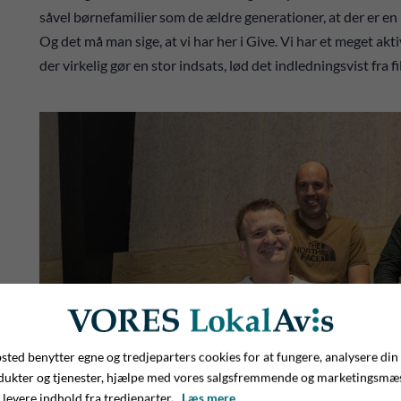
såvel børnefamilier som de ældre generationer, at der er en b
Og det må man sige, at vi har her i Give. Vi har et meget akti
der virkelig gør en stor indsats, lød det indledningsvist fra f
ted benytter egne og tredjeparters cookies for at fungere, analysere din
dukter og tjenester, hjælpe med vores salgsfremmende og marketingsmæ
 levere indhold fra tredjeparter.
Læs mere