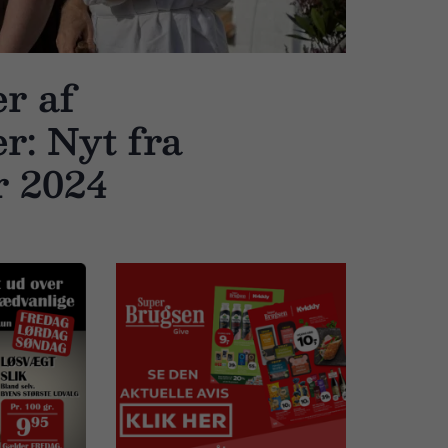
r af
er: Nyt fra
r 2024