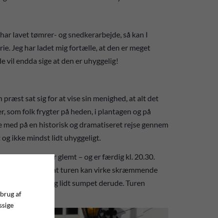
 i har lavet tømrer- og snedkerarbejde, så kan I
 Jeg har ladet mig fortælle, at den er meget
 vil endda sige at den er uhyggelig!
ræst sat sig for at vise sin menighed, at alt det
, som folk frygter på heden, i plantagen og på
ge med på en historisk og dramatiseret rejse gennem
 og ikke mindst lidt uhyggeligt.
, så i ikke bliver glemt – og er færdig kl. 20.30.
pmærksomme på, at turen kan virke skræmmende
er sikkert koldt og lidt sumpet derude. Turen
 brug af
ssige