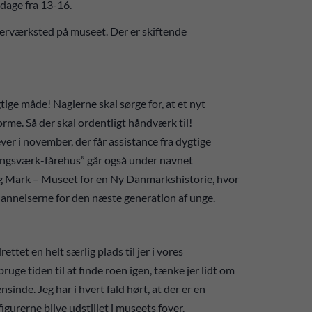
dage fra 13-16.
kerværksted på museet. Der er skiftende
tige måde! Naglerne skal sørge for, at et nyt
me. Så der skal ordentligt håndværk til!
er i november, der får assistance fra dygtige
dingsværk-fårehus” går også under navnet
 Mark – Museet for en Ny Danmarkshistorie, hvor
ddannelserne for den næste generation af unge.
rettet en helt særlig plads til jer i vores
ruge tiden til at finde roen igen, tænke jer lidt om
nde. Jeg har i hvert fald hørt, at der er en
figurerne blive udstillet i museets foyer.