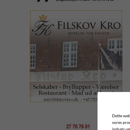
Dette webs
vores pro
indsats og