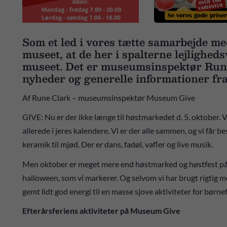
Som et led i vores tætte samarbejde m
museet, at de her i spalterne lejlighe
museet. Det er museumsinspektør Rune
nyheder og generelle informationer f
Af Rune Clark – museumsinspektør Museum Give
GIVE: Nu er der ikke længe til høstmarkedet d. 5. oktober. Vi
allerede i jeres kalendere. Vi er der alle sammen, og vi får b
keramik til mjød. Der er dans, fadøl, vafler og live musik.
Men oktober er meget mere end høstmarked og høstfest på 
halloween, som vi markerer. Og selvom vi har brugt rigtig me
gemt lidt god energi til en masse sjove aktiviteter for børne
Efterårsferiens aktiviteter på Museum Give