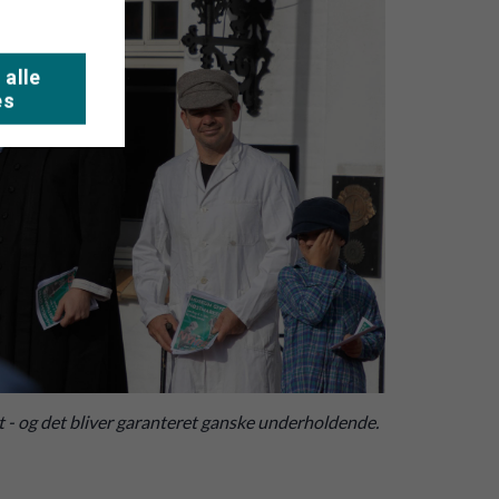
 alle
es
 og det bliver garanteret ganske underholdende.