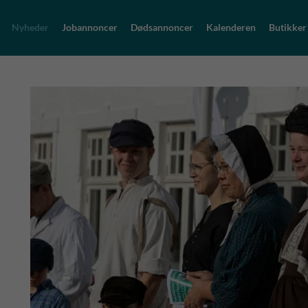
Nyheder
Jobannoncer
Dødsannoncer
Kalenderen
Butikker