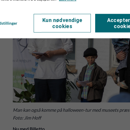
Kun nødvendige
Accepter
stillinger
cookies
cooki
Man kan også komme på halloween-tur med museets præst -
Foto: Jim Hoff
Nu med Billetto