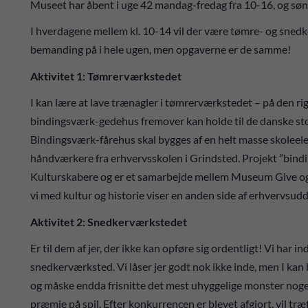
Museet har åbent i uge 42 mandag-fredag fra 10-16, og søn
I hverdagene mellem kl. 10-14 vil der være tømre- og sned
bemanding på i hele ugen, men opgaverne er de samme!
Aktivitet 1: Tømrerværkstedet
I kan lære at lave trænagler i tømrerværkstedet – på den rig
bindingsværk-gedehus fremover kan holde til de danske stor
Bindingsværk-fårehus skal bygges af en helt masse skoleelev
håndværkere fra erhvervsskolen i Grindsted. Projekt ”bin
Kulturskabere og er et samarbejde mellem Museum Give og
vi med kultur og historie viser en anden side af erhvervsu
Aktivitet 2: Snedkerværkstedet
Er til dem af jer, der ikke kan opføre sig ordentligt! Vi har ind
snedkerværksted. Vi låser jer godt nok ikke inde, men I kan b
og måske endda frisnitte det mest uhyggelige monster nogensi
præmie på spil. Efter konkurrencen er blevet afgjort, vil træ