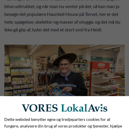
blive udtrukket, og når man nu venter på det, så kan man jo
besøge det populære Haunted House på Torvet, her er det
hele; spøgelser, skeletter og masser af uhygge. og det må du
ikke gå glip af, lyder det med et stort smil fra Heidi.
Dette websted benytter egne og tredjeparters cookies for at
Halloween-eventen i Give starter lørdag d. 12. oktober med
fungere, analysere din brug af vores produkter og tjenester, hjælpe