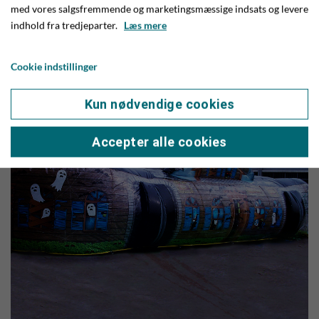
en skattejagt, der vil bringe folk rundt i byens butikker.
med vores salgsfremmende og marketingsmæssige indsats og levere
Skattekortet hentes i Give Bog & Leg hos Heidi Nørbo
indhold fra tredjeparter.
Læs mere
Rasmussen. Foto: Jim Hoff
Cookie indstillinger
Kun nødvendige cookies
Accepter alle cookies