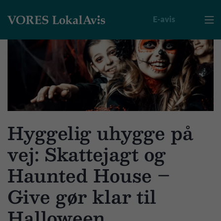
E-avis

Hyggelig uhygge på
vej: Skattejagt og
Haunted House –
Give gør klar til
Halloween