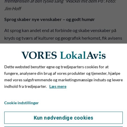
fremførelsen af den tyske sang "Wackel mit dem Po". Foto:
Jim Hoff
Sprog skaber nye venskaber – og godt humør
At sprog kan andet end at forbinde og skabe venskaber på
kryds og tværs af kulturer og geografisk herkomst, fik avisens
udsendte så lige et glimrende eksempel på, da to friske piger
fra 3. årgang med brede smil og glimt i øjnene godt lige ville
fortælle mig noget:
Dette websted benytter egne og tredjeparters cookies for at
-Ved du godt, hvorfor skyen skulle i skole? Fordi den skulle
fungere, analysere din brug af vores produkter og tjenester, hjælpe
lære at regne! Og så løb de ellers storfnisende videre ind i
med vores salgsfremmende og marketingsmæssige indsats og levere
indhold fra tredjeparter.
Læs mere
deres klasse, hvor de var i gang med at tegne og male et flot
hollandsk flag.
Cookie indstillinger
Jo, det er sikkert og vist: Sproget kan mange ting, bare det
bliver brugt rigtigt!
Kun nødvendige cookies
Bonusinfo: Alle aktiviteterne på og omkring sprogdagen blev