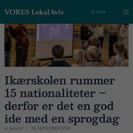
E-avis

Ikærskolen rummer
15 nationaliteter –
derfor er det en god
ide med en sprogdag
30. SEPTEMBER 2024
AF JIM HOFF