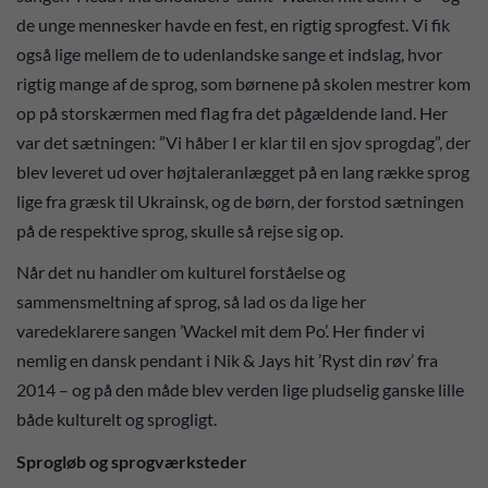
de unge mennesker havde en fest, en rigtig sprogfest. Vi fik
også lige mellem de to udenlandske sange et indslag, hvor
rigtig mange af de sprog, som børnene på skolen mestrer kom
op på storskærmen med flag fra det pågældende land. Her
var det sætningen: ”Vi håber I er klar til en sjov sprogdag”, der
blev leveret ud over højtaleranlægget på en lang række sprog
lige fra græsk til Ukrainsk, og de børn, der forstod sætningen
på de respektive sprog, skulle så rejse sig op.
Når det nu handler om kulturel forståelse og
sammensmeltning af sprog, så lad os da lige her
varedeklarere sangen ’Wackel mit dem Po’. Her finder vi
nemlig en dansk pendant i Nik & Jays hit ’Ryst din røv’ fra
2014 – og på den måde blev verden lige pludselig ganske lille
både kulturelt og sprogligt.
Sprogløb og sprogværksteder