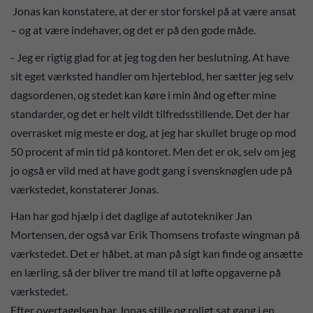
Jonas kan konstatere, at der er stor forskel på at være ansat
– og at være indehaver, og det er på den gode måde.
- Jeg er rigtig glad for at jeg tog den her beslutning. At have
sit eget værksted handler om hjerteblod, her sætter jeg selv
dagsordenen, og stedet kan køre i min ånd og efter mine
standarder, og det er helt vildt tilfredsstillende. Det der har
overrasket mig meste er dog, at jeg har skullet bruge op mod
50 procent af min tid på kontoret. Men det er ok, selv om jeg
jo også er vild med at have godt gang i svensknøglen ude på
værkstedet, konstaterer Jonas.
Han har god hjælp i det daglige af autotekniker Jan
Mortensen, der også var Erik Thomsens trofaste wingman på
værkstedet. Det er håbet, at man på sigt kan finde og ansætte
en lærling, så der bliver tre mand til at løfte opgaverne på
værkstedet.
Efter overtagelsen har Jonas stille og roligt sat gang i en