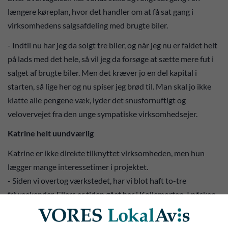
længere køreplan, hvor det handler om at få sat gang i
virksomhedens salgsafdeling med brugte biler.
- Indtil nu har jeg da solgt tre biler, og når jeg nu er faldet helt
på lads med det hele, så vil jeg da forsøge at sætte mere fut i
salget af brugte biler. Men det kræver jo en del kapital i
starten, så lige her og nu spiser jeg brød til. Man skal jo ikke
klatte alle pengene væk, lyder det snusfornuftigt og
velovervejet fra den unge sympatiske virksomhedsejer.
Katrine helt uundværlig
Katrine er ikke direkte tilknyttet virksomheden, men hun
lægger mange interessetimer i projektet.
- Siden vi overtog værkstedet, har vi blot haft to-tre
friweekender. Ellers er tiden gået her i Kollemorten. I påsken
malede Katrine og jeg gulvene i værkstedet, og generelt er
Katrine bare helt fantastisk og god til at bakke mig op. Hun er