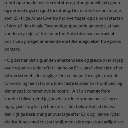
rundt oparbejdet en stærk status og stor goodwill på egnen –
og dermed også en god forretning. Det er den fine portefølje,
som 25-årige Jonas Overby har overtaget, og da han i starten
af året på den lokale Facebookgruppe proklamerede, at han
var den nye ejer af Kollemorten Auto blev han overøst af
positive og meget anerkendende tilkendegivelser fra egnens
borgere.
- Og det har vist sig, at den anerkendelse og glæde over at jeg
overtog værkstedet efter Hanne og Erik, også viser sig nu her
på værkstedet i det daglige. Det er simpelthen gået over al
forventning her i starten. Eriks faste kunder har holdt ved, og
der er også kommet nye kunder til. Alt i alt mange flere
kunder i biksen, end jeg havde turdet drømme om, så jeg er
rigtig glad – og har på fineste vis fået bekræftet, at det var
den rigtige beslutning at overtage efter Erik og Hanne, lyder
det fra Jonas med et stort smil, mens de megastore grillpølser