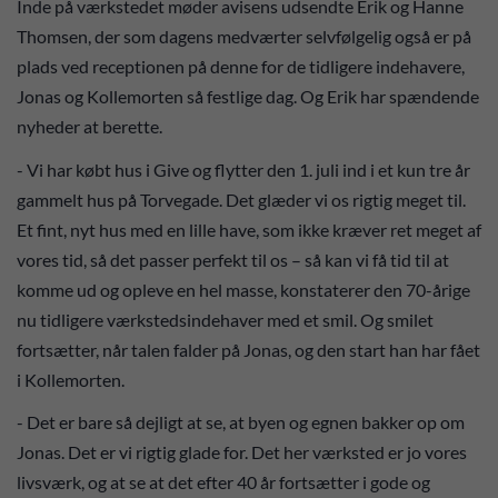
Inde på værkstedet møder avisens udsendte Erik og Hanne
Thomsen, der som dagens medværter selvfølgelig også er på
plads ved receptionen på denne for de tidligere indehavere,
Jonas og Kollemorten så festlige dag. Og Erik har spændende
nyheder at berette.
- Vi har købt hus i Give og flytter den 1. juli ind i et kun tre år
gammelt hus på Torvegade. Det glæder vi os rigtig meget til.
Et fint, nyt hus med en lille have, som ikke kræver ret meget af
vores tid, så det passer perfekt til os – så kan vi få tid til at
komme ud og opleve en hel masse, konstaterer den 70-årige
nu tidligere værkstedsindehaver med et smil. Og smilet
fortsætter, når talen falder på Jonas, og den start han har fået
i Kollemorten.
- Det er bare så dejligt at se, at byen og egnen bakker op om
Jonas. Det er vi rigtig glade for. Det her værksted er jo vores
livsværk, og at se at det efter 40 år fortsætter i gode og