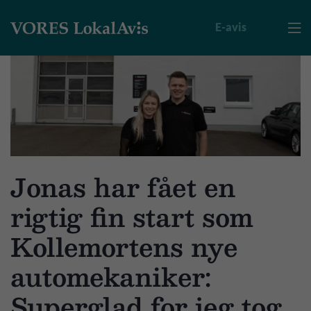
E-avis

Jonas har fået en
rigtig fin start som
Kollemortens nye
automekaniker:
Superglad for jeg tog