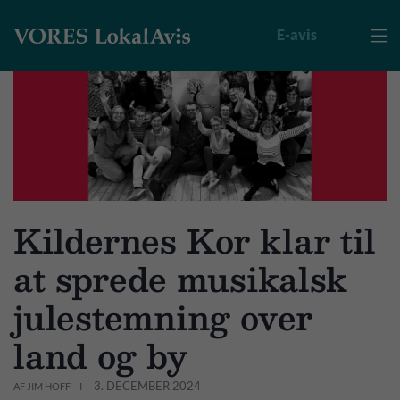
E-avis

Kildernes Kor klar til
at sprede musikalsk
julestemning over
land og by
3. DECEMBER 2024
AF JIM HOFF