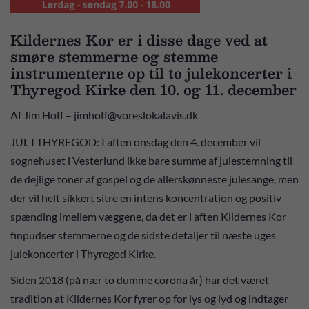
Kildernes Kor er i disse dage ved at
smøre stemmerne og stemme
instrumenterne op til to julekoncerter i
Thyregod Kirke den 10. og 11. december
Af Jim Hoff – jimhoff@voreslokalavis.dk
JUL I THYREGOD: I aften onsdag den 4. december vil
sognehuset i Vesterlund ikke bare summe af julestemning til
de dejlige toner af gospel og de allerskønneste julesange, men
der vil helt sikkert sitre en intens koncentration og positiv
spænding imellem væggene, da det er i aften Kildernes Kor
finpudser stemmerne og de sidste detaljer til næste uges
julekoncerter i Thyregod Kirke.
Siden 2018 (på nær to dumme corona år) har det været
tradition at Kildernes Kor fyrer op for lys og lyd og indtager