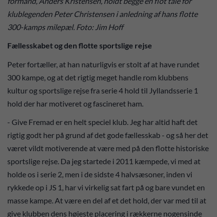
formand, Anders Kristensen, holdt begge en flot tale for
klublegenden Peter Christensen i anledning af hans flotte
300-kamps milepæl. Foto: Jim Hoff
Fællesskabet og den flotte sportslige rejse
Peter fortæller, at han naturligvis er stolt af at have rundet
300 kampe, og at det rigtig meget handle rom klubbens
kultur og sportslige rejse fra serie 4 hold til Jyllandsserie 1
hold der har motiveret og fascineret ham.
- Give Fremad er en helt speciel klub. Jeg har altid haft det
rigtig godt her på grund af det gode fællesskab - og så her det
været vildt motiverende at være med på den flotte historiske
sportslige rejse. Da jeg startede i 2011 kæmpede, vi med at
holde os i serie 2, men i de sidste 4 halvsæsoner, inden vi
rykkede op i JS 1, har vi virkelig sat fart på og bare vundet en
masse kampe. At være en del af et det hold, der var med til at
give klubben dens højeste placering i rækkerne nogensinde