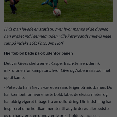
Hvis man lavede en statistik over hvor mange af de dueller,
han er gået ind i gennem tiden, ville Peter sandsynligvis ligge
tæt på indeks 100. Foto: Jim Hoff
Hjerteblod både på og udenfor banen
Det var Gives cheftræner, Kasper Bach-Jensen, der fik
mikrofonen før kampstart, hvor Give og Aabenraa stod linet
op til kamp.
- Peter, du har i årevis været en sand kriger på midtbanen. Du
har kæmpet for hver eneste bold, løbet de ekstra meter, og
har aldrig vigeret tilbage fra en udfordring. Din indstilling har
inspireret dine holdkammerater til at yde deres allerbedste,
og du har været en uundværlig brik i holdets succeser.