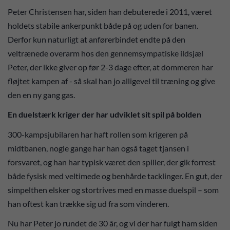
Peter Christensen har, siden han debuterede i 2011, været
holdets stabile ankerpunkt både på og uden for banen.
Derfor kun naturligt at anførerbindet endte på den
veltrænede overarm hos den gennemsympatiske ildsjæl
Peter, der ikke giver op før 2-3 dage efter, at dommeren har
fløjtet kampen af - så skal han jo alligevel til træning og give
den en ny gang gas.
En duelstærk kriger der har udviklet sit spil på bolden
300-kampsjubilaren har haft rollen som krigeren på
midtbanen, nogle gange har han også taget tjansen i
forsvaret, og han har typisk været den spiller, der gik forrest
både fysisk med veltimede og benhårde tacklinger. En gut, der
simpelthen elsker og stortrives med en masse duelspil – som
han oftest kan trække sig ud fra som vinderen.
Nu har Peter jo rundet de 30 år, og vi der har fulgt ham siden