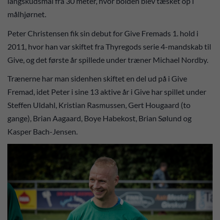
langskudsmål fra 30 meter, hvor bolden blev tæsket op i
målhjørnet.
Peter Christensen fik sin debut for Give Fremads 1. hold i
2011, hvor han var skiftet fra Thyregods serie 4-mandskab til
Give, og det første år spillede under træner Michael Nordby.
Trænerne har man sidenhen skiftet en del ud på i Give
Fremad, idet Peter i sine 13 aktive år i Give har spillet under
Steffen Uldahl, Kristian Rasmussen, Gert Hougaard (to
gange), Brian Aagaard, Boye Habekost, Brian Sølund og
Kasper Bach-Jensen.