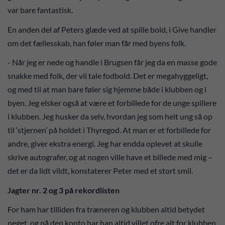
var bare fantastisk.
En anden del af Peters glæde ved at spille bold, i Give handler
om det fællesskab, han føler man får med byens folk.
- Når jeg er nede og handle i Brugsen får jeg da en masse gode
snakke med folk, der vil tale fodbold. Det er megahyggeligt,
og med til at man bare føler sig hjemme både i klubben og i
byen. Jeg elsker også at være et forbillede for de unge spillere
i klubben. Jeg husker da selv, hvordan jeg som helt ung så op
til ‘stjernen’ på holdet i Thyregod. At man er et forbillede for
andre, giver ekstra energi. Jeg har endda oplevet at skulle
skrive autografer, og at nogen ville have et billede med mig –
det er da lidt vildt, konstaterer Peter med et stort smil.
Jagter nr. 2 og 3 på rekordlisten
For ham har tilliden fra træneren og klubben altid betydet
neget, og på den konto har han altid villet ofre alt for klubben