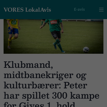
E-avis

Klubmand,
midtbanekriger og
kulturbærer: Peter
har spillet 300 kampe
for Gives 1. hold