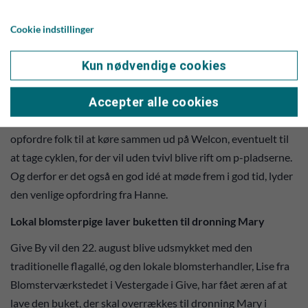
- Igen vil jeg pointere, at det her er for alle, børn, voksne og
Cookie indstillinger
ældre. Vi lægger op til at lokale plejehjem kommer forbi, at
skoler og børnehaver er med på med at fejre det kongelige
Kun nødvendige cookies
besøg og meget gerne dukker op og er en del af festen.
Accepter alle cookies
- Vi er meget bevidste om, at sådan en kongelig begivenhed
kan tiltrække sig rigtig meget opmærksomhed, så vi vil gerne
opfordre folk til at køre sammen ud på Welcon, eventuelt til
at tage cyklen, for der vil uden tvivl blive rift om p-pladserne.
Og derfor er det også en god idé at møde frem i god tid, lyder
den venlige opfordring fra Hanne.
Lokal blomsterpige laver buketten til dronning Mary
Give By vil den 22. august blive udsmykket med den
traditionelle flagallé, og den lokale blomsterhandler, Lise fra
Blomsterværkstedet i Vestergade i Give, har fået æren af at
lave den buket, der skal overrækkes til dronning Mary i