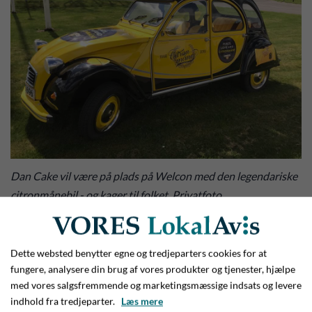
Dan Cake vil være på plads på Welcon med den legendariske
citronmånebil - og kager til folket. Privatfoto
En fantastisk mulighed for at skabe en folkefest
Hun pointerer, at denne folkefest er en fantastisk lejlighed til
Dette websted benytter egne og tredjeparters cookies for at
at sætte en tyk streg under, at Give er en superaktiv by, og at
fungere, analysere din brug af vores produkter og tjenester, hjælpe
med vores salgsfremmende og marketingsmæssige indsats og levere
mange butikker og andre gode folk sender et flot signal om
indhold fra tredjeparter.
Læs mere
god opbakning til sådan en god event.