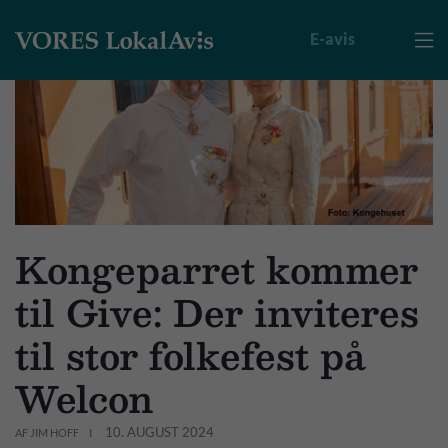
E-avis

Kongeparret kommer
til Give: Der inviteres
til stor folkefest på
Welcon
10. AUGUST 2024
AF JIM HOFF