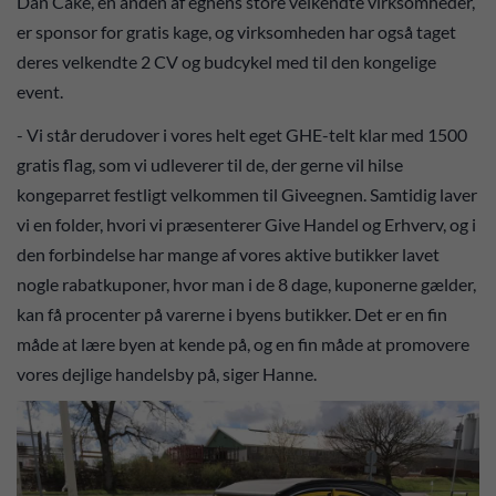
Dan Cake, en anden af egnens store velkendte virksomheder,
er sponsor for gratis kage, og virksomheden har også taget
deres velkendte 2 CV og budcykel med til den kongelige
event.
- Vi står derudover i vores helt eget GHE-telt klar med 1500
gratis flag, som vi udleverer til de, der gerne vil hilse
kongeparret festligt velkommen til Giveegnen. Samtidig laver
vi en folder, hvori vi præsenterer Give Handel og Erhverv, og i
den forbindelse har mange af vores aktive butikker lavet
nogle rabatkuponer, hvor man i de 8 dage, kuponerne gælder,
kan få procenter på varerne i byens butikker. Det er en fin
måde at lære byen at kende på, og en fin måde at promovere
vores dejlige handelsby på, siger Hanne.