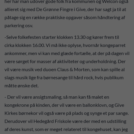
her har man udover gode folk fra kommunen og Welcon også
allieret sig med De Grønne Fingre i Give, der har sagt ja til at
påtage sig en række praktiske opgaver såsom håndtering af
parkering osv.
-Selve folkefesten starter klokken 13.30 og kører frem til
cirka klokken 16.00. Vi må ikke oplyse, hvornår kongeparret
ankommer, men vi kan med glæde fortælle, at der på dagen vil
være sørget for masser af aktiviteter og underholdning. Der
vil være musik ved duoen Claus & Morten, som kan spille al
slags musik lige fra børnesange til hård rock, hvis publikum
måtte ønske det.
- Der vil være ansigtsmaling, så man kan få malet en
kongekrone på kinden, der vil være en ballonklovn, og Give
Kirkes børnekor vil også være på plads og synge et par sange.
Derudover vil Hedegård Friskole være der med en udstilling
af deres kunst, som er meget relateret til kongehuset, kan jeg