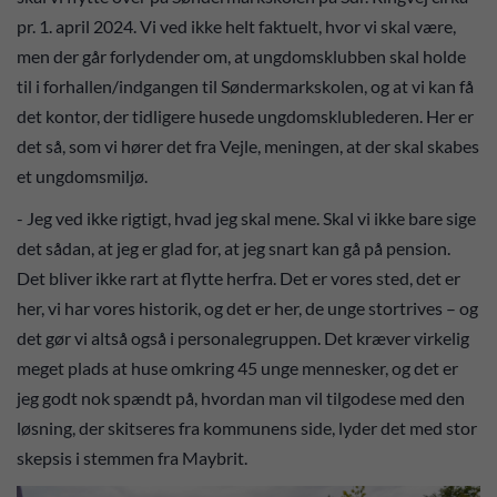
pr. 1. april 2024. Vi ved ikke helt faktuelt, hvor vi skal være,
men der går forlydender om, at ungdomsklubben skal holde
til i forhallen/indgangen til Søndermarkskolen, og at vi kan få
det kontor, der tidligere husede ungdomsklublederen. Her er
det så, som vi hører det fra Vejle, meningen, at der skal skabes
et ungdomsmiljø.
- Jeg ved ikke rigtigt, hvad jeg skal mene. Skal vi ikke bare sige
det sådan, at jeg er glad for, at jeg snart kan gå på pension.
Det bliver ikke rart at flytte herfra. Det er vores sted, det er
her, vi har vores historik, og det er her, de unge stortrives – og
det gør vi altså også i personalegruppen. Det kræver virkelig
meget plads at huse omkring 45 unge mennesker, og det er
jeg godt nok spændt på, hvordan man vil tilgodese med den
løsning, der skitseres fra kommunens side, lyder det med stor
skepsis i stemmen fra Maybrit.