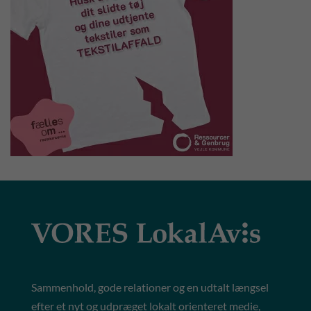
Sammenhold, gode relationer og en udtalt længsel
efter et nyt og udpræget lokalt orienteret medie,