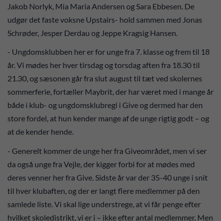
Jakob Norlyk, Mia Maria Andersen og Sara Ebbesen. De
udgør det faste voksne Upstairs- hold sammen med Jonas
Schrøder, Jesper Derdau og Jeppe Kragsig Hansen.
- Ungdomsklubben her er for unge fra 7. klasse og frem til 18
år. Vi mødes her hver tirsdag og torsdag aften fra 18.30 til
21.30, og sæsonen går fra slut august til tæt ved skolernes
sommerferie, fortæller Maybrit, der har været med i mange år
både i klub- og ungdomsklubregi i Give og dermed har den
store fordel, at hun kender mange af de unge rigtig godt – og
at de kender hende.
- Generelt kommer de unge her fra Giveområdet, men vi ser
da også unge fra Vejle, der kigger forbi for at mødes med
deres venner her fra Give. Sidste år var der 35-40 unge i snit
til hver klubaften, og der er langt flere medlemmer på den
samlede liste. Vi skal lige understrege, at vi får penge efter
hvilket skoledistrikt, vi er i – ikke efter antal medlemmer. Men