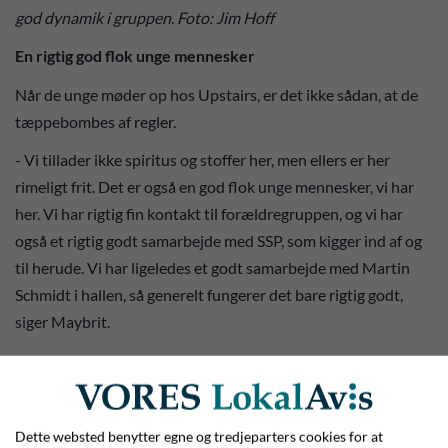
god dynamik i gruppen. Foto: Jim Hoff
En rigtig god flok unge mennesker
Når de unge møder op hos Upstairs, er det ikke sådan, at de
tæppebombes af regler.
- Vi tillader ikke spiritus og stoffer her, men ellers er her
rimeligt frit. Det er også en god flok unge mennesker, vi har
her. Vi har rigtig fin kontakt til forældregruppen, og vi har
også et rigtig godt samarbejde med SSP, som kigger ind af og
til herude. Vi har ligeledes et godt samarbejde med Martin
Schmidt i hallen, så generelt fungerer det bare rigtig godt,
siger Maybrit.
Team Upstairs besøger 7. klasserne ude på skolerne, hvor
man får introduceret ungdomsklubben, hvad det går ud på,
og hvem man kan møde der af voksne medarbejdere.
Dette websted benytter egne og tredjeparters cookies for at