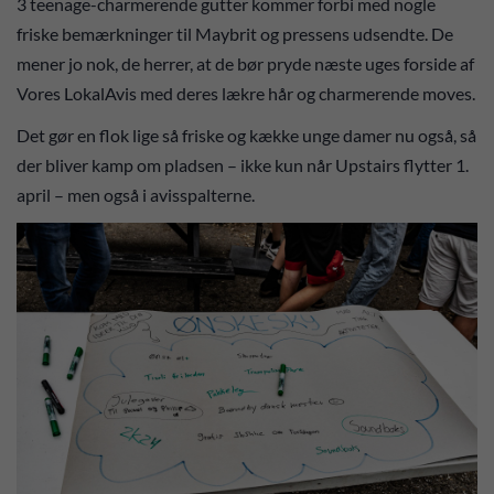
3 teenage-charmerende gutter kommer forbi med nogle
friske bemærkninger til Maybrit og pressens udsendte. De
mener jo nok, de herrer, at de bør pryde næste uges forside af
Vores LokalAvis med deres lækre hår og charmerende moves.
Det gør en flok lige så friske og kække unge damer nu også, så
der bliver kamp om pladsen – ikke kun når Upstairs flytter 1.
april – men også i avisspalterne.