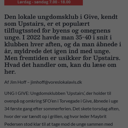
Den lokale ungdomsklub i Give, kendt
som Upstairs, er et populært
tilflugtssted for byens og omegnens
unge. I 2022 havde man 35-40 i snit i
klubben hver aften, og da man åbnede i
år, myldrede det igen ind med unge.
Men fremtiden er usikker for Upstairs.
Hvad det handler om, kan du læse om
her.
Af Jim Hoff – jimhoff@voreslokalavis.dk
UNG I GIVE: Ungdomsklubben ’Upstairs’, der holder til
ovenpå og omkring SFO’en i Torvegade i Give, åbnede i uge
34 første gang efter sommerferien. Det skete torsdag aften,
hvor der var tændt op i grillen, og hvor leder Maybrit
Pedersen stod klar til at tage mod de unge sammen med