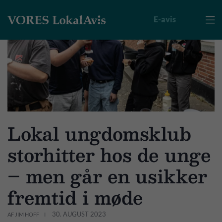
E-avis

Lokal ungdomsklub
storhitter hos de unge
– men går en usikker
fremtid i møde
30. AUGUST 2023
AF JIM HOFF