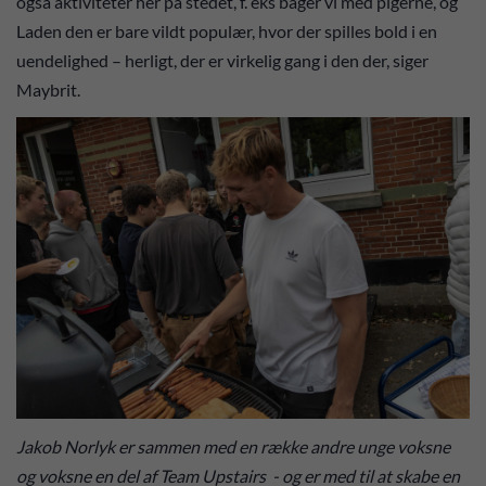
også aktiviteter her på stedet, f. eks bager vi med pigerne, og
Laden den er bare vildt populær, hvor der spilles bold i en
uendelighed – herligt, der er virkelig gang i den der, siger
Maybrit.
Jakob Norlyk er sammen med en række andre unge voksne
og voksne en del af Team Upstairs - og er med til at skabe en