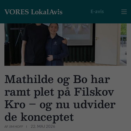
E-avis

Mathilde og Bo har
ramt plet på Filskov
Kro – og nu udvider
de konceptet
22. MAJ 2026
AF JIM HOFF