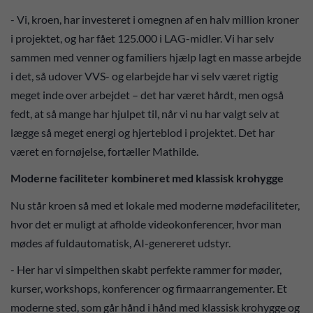
- Vi, kroen, har investeret i omegnen af en halv million kroner
i projektet, og har fået 125.000 i LAG-midler. Vi har selv
sammen med venner og familiers hjælp lagt en masse arbejde
i det, så udover VVS- og elarbejde har vi selv været rigtig
meget inde over arbejdet – det har været hårdt, men også
fedt, at så mange har hjulpet til, når vi nu har valgt selv at
lægge så meget energi og hjerteblod i projektet. Det har
været en fornøjelse, fortæller Mathilde.
Moderne faciliteter kombineret med klassisk krohygge
Nu står kroen så med et lokale med moderne mødefaciliteter,
hvor det er muligt at afholde videokonferencer, hvor man
mødes af fuldautomatisk, AI-genereret udstyr.
- Her har vi simpelthen skabt perfekte rammer for møder,
kurser, workshops, konferencer og firmaarrangementer. Et
moderne sted, som går hånd i hånd med klassisk krohygge og