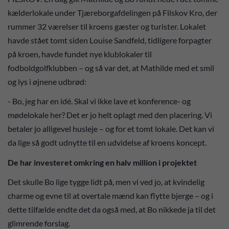
kælderlokale under Tjæreborgafdelingen på Filskov Kro, der
rummer 32 værelser til kroens gæster og turister. Lokalet
havde stået tomt siden Louise Sandfeld, tidligere forpagter
på kroen, havde fundet nye klublokaler til
fodboldgolfklubben – og så var det, at Mathilde med et smil
og lys i øjnene udbrød:
- Bo, jeg har en idé. Skal vi ikke lave et konference- og
mødelokale her? Det er jo helt oplagt med den placering. Vi
betaler jo alligevel husleje – og for et tomt lokale. Det kan vi
da lige så godt udnytte til en udvidelse af kroens koncept.
De har investeret omkring en halv million i projektet
Det skulle Bo lige tygge lidt på, men vi ved jo, at kvindelig
charme og evne til at overtale mænd kan flytte bjerge – og i
dette tilfælde endte det da også med, at Bo nikkede ja til det
glimrende forslag.