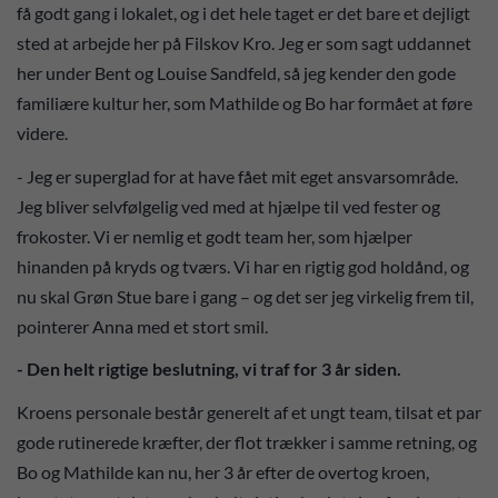
få godt gang i lokalet, og i det hele taget er det bare et dejligt
sted at arbejde her på Filskov Kro. Jeg er som sagt uddannet
her under Bent og Louise Sandfeld, så jeg kender den gode
familiære kultur her, som Mathilde og Bo har formået at føre
videre.
- Jeg er superglad for at have fået mit eget ansvarsområde.
Jeg bliver selvfølgelig ved med at hjælpe til ved fester og
frokoster. Vi er nemlig et godt team her, som hjælper
hinanden på kryds og tværs. Vi har en rigtig god holdånd, og
nu skal Grøn Stue bare i gang – og det ser jeg virkelig frem til,
pointerer Anna med et stort smil.
- Den helt rigtige beslutning, vi traf for 3 år siden.
Kroens personale består generelt af et ungt team, tilsat et par
gode rutinerede kræfter, der flot trækker i samme retning, og
Bo og Mathilde kan nu, her 3 år efter de overtog kroen,