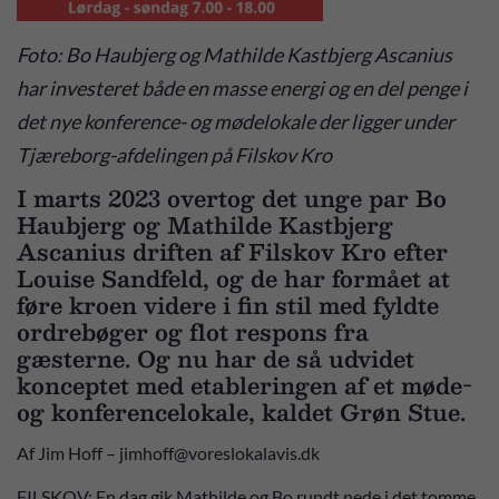
Foto: Bo Haubjerg og Mathilde Kastbjerg Ascanius
har investeret både en masse energi og en del penge i
det nye konference- og mødelokale der ligger under
Tjæreborg-afdelingen på Filskov Kro
I marts 2023 overtog det unge par Bo
Haubjerg og Mathilde Kastbjerg
Ascanius driften af Filskov Kro efter
Louise Sandfeld, og de har formået at
føre kroen videre i fin stil med fyldte
ordrebøger og flot respons fra
gæsterne. Og nu har de så udvidet
konceptet med etableringen af et møde-
og konferencelokale, kaldet Grøn Stue.
Af Jim Hoff – jimhoff@voreslokalavis.dk
FILSKOV: En dag gik Mathilde og Bo rundt nede i det tomme