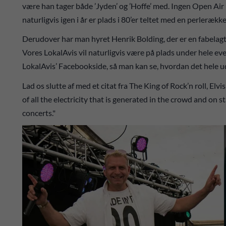
være han tager både ’Jyden’ og ’Hoffe’ med. Ingen Open Air 
naturligvis igen i år er plads i 80’er teltet med en perleræk
Derudover har man hyret Henrik Bolding, der er en fabelagti
Vores LokalAvis vil naturligvis være på plads under hele ev
LokalAvis’ Facebookside, så man kan se, hvordan det hele 
Lad os slutte af med et citat fra The King of Rock’n roll, Elvi
of all the electricity that is generated in the crowd and on st
concerts."