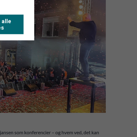
 alle
es
r tjansen som konferencier – og hvem ved, det kan