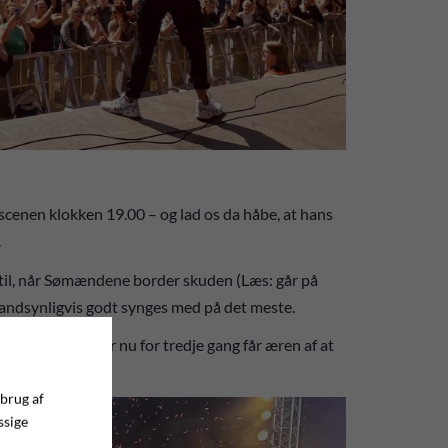
 scenen klokken 19.00 – og lad os da håbe, at hans
.
lstil, når Sømændene border skuden (Læs: går på
 sandsynligvis godt synges med på det meste.
gamle Kato, der nu for tredje gang får æren af at
tfyrværkeri.
 brug af
ssige