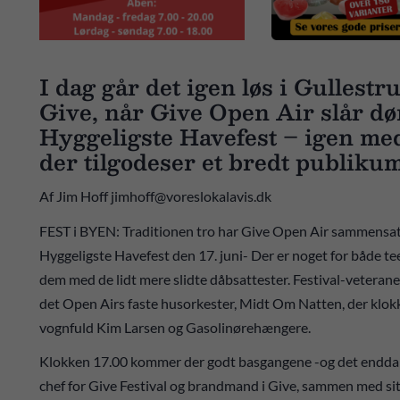
I dag går det igen løs i Gullest
Give, når Give Open Air slår d
Hyggeligste Havefest – igen me
der tilgodeser et bredt publiku
Af Jim Hoff jimhoff@voreslokalavis.dk
FEST i BYEN: Traditionen tro har Give Open Air sammensat
Hyggeligste Havefest den 17. juni- Der er noget for både tee
dem med de lidt mere slidte dåbsattester. Festival-veteranen
det Open Airs faste husorkester, Midt Om Natten, der klo
vognfuld Kim Larsen og Gasolinørehængere.
Klokken 17.00 kommer der godt basgangene -og det endda med
chef for Give Festival og brandmand i Give, sammen med si