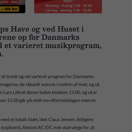
rups Have og ved Huset i
ørene op for Danmarks
d et varieret musikprogram,
m.
 et bredt og ret varieret program for Danmarks
nagerne, de såkaldt voksne i midten af livet, og så
 Lars Lilholt åbner ballet klokken 13.00, og så er
kken 15.00 går på midt om eftermiddagen med en
 et lokalt islæt, idet Claus Jensen, tidligere
t kopiband, Almost AC/DC nok skal sørge for, at