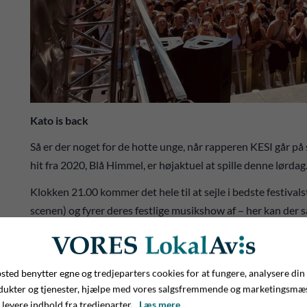
Kato is back
Så er der noget for de hotte unge, når rapperen KESI går på
hit fra 2020, Blå Himmel, er højaktuel at spille denne lørdag
Klokken 21.00 kommer det hele til at sejle i bedste festiva
scenen) og fyrer deres festlige musikshow af – her kan der
Og hvem kommer så og lukker festen? Jamen, det gør da go’e 
sende Open Air-gæsterne i seng med et brag af en musikfes
ted benytter egne og tredjeparters cookies for at fungere, analysere din
dukter og tjenester, hjælpe med vores salgsfremmende og marketingsmæ
 levere indhold fra tredjeparter.
Læs mere