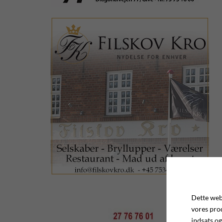
Dette webs
vores pro
indsats og