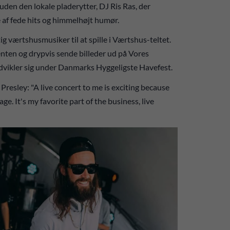
uden den lokale pladerytter, DJ Ris Ras, der
ke af fede hits og himmelhøjt humør.
g værtshusmusiker til at spille i Værtshus-teltet.
enten og drypvis sende billeder ud på Vores
udvikler sig under Danmarks Hyggeligste Havefest.
s Presley: "A live concert to me is exciting because
age. It's my favorite part of the business, live