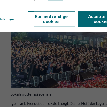
Kun nødvendige
Accepter
stillinger
cookies
cooki
Lokale gutter på scenen
Igen i år bliver det den lokale knægt, Daniel Hoff, der tage