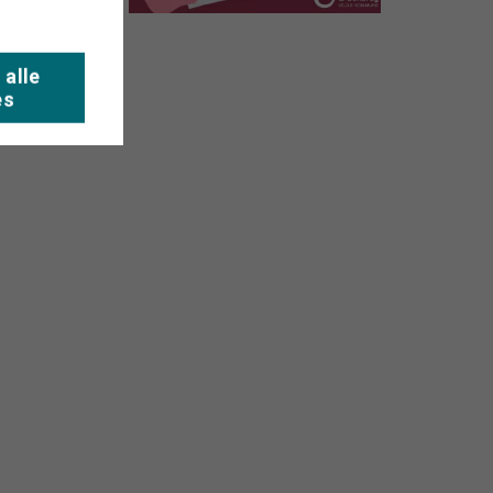
 alle
es