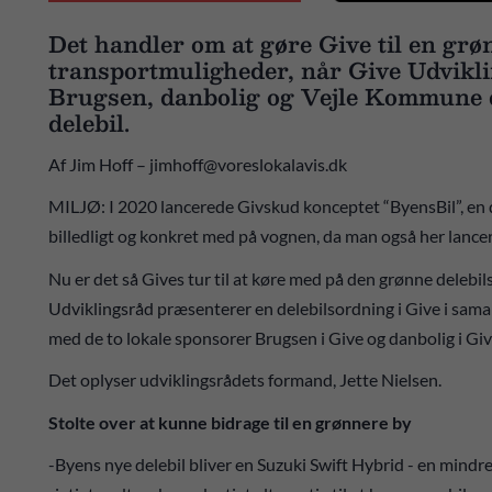
Det handler om at gøre Give til en grø
transportmuligheder, når Give Udvikl
Brugsen, danbolig og Vejle Kommune de
delebil.
Af Jim Hoff – jimhoff@voreslokalavis.dk
MILJØ: I 2020 lancerede Givskud konceptet “ByensBil”, en d
billedligt og konkret med på vognen, da man også her lance
Nu er det så Gives tur til at køre med på den grønne delebilsb
Udviklingsråd præsenterer en delebilsordning i Give i sama
med de to lokale sponsorer Brugsen i Give og danbolig i G
Det oplyser udviklingsrådets formand, Jette Nielsen.
Stolte over at kunne bidrage til en grønnere by
-Byens nye delebil bliver en Suzuki Swift Hybrid - en mindre f