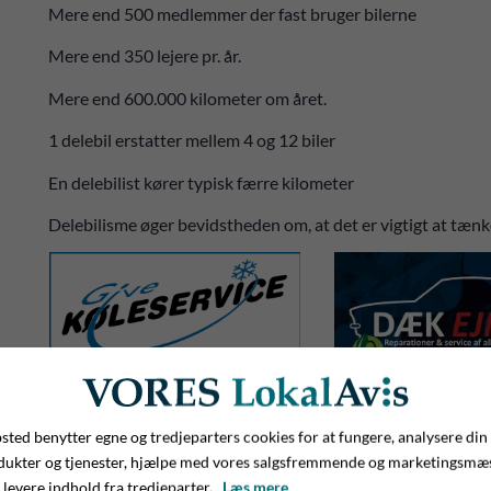
Mere end 500 medlemmer der fast bruger bilerne
Mere end 350 lejere pr. år.
Mere end 600.000 kilometer om året.
1 delebil erstatter mellem 4 og 12 biler
En delebilist kører typisk færre kilometer
Delebilisme øger bevidstheden om, at det er vigtigt at tæ
ted benytter egne og tredjeparters cookies for at fungere, analysere din
dukter og tjenester, hjælpe med vores salgsfremmende og marketingsmæ
 levere indhold fra tredjeparter.
Læs mere