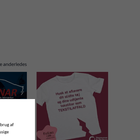
nke anderledes
 brug af
ssige