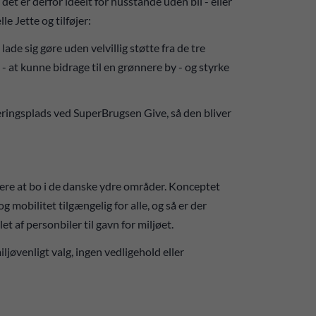
 det er derfor ideelt for husstande uden bil - eller
le Jette og tilføjer:
ade sig gøre uden velvillig støtte fra de tre
 - at kunne bidrage til en grønnere by - og styrke
rkeringsplads ved SuperBrugsen Give, så den bliver
re at bo i de danske ydre områder. Konceptet
og mobilitet tilgængelig for alle, og så er der
et af personbiler til gavn for miljøet.
iljøvenligt valg, ingen vedligehold eller