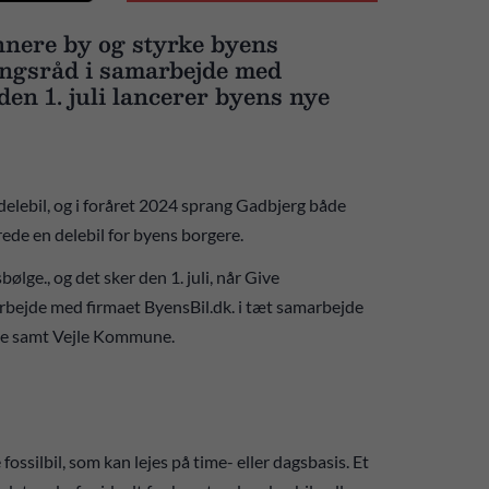
nnere by og styrke byens
ingsråd i samarbejde med
n 1. juli lancerer byens nye
elebil, og i foråret 2024 sprang Gadbjerg både
rede en delebil for byens borgere.
ølge., og det sker den 1. juli, når Give
rbejde med firmaet ByensBil.dk. i tæt samarbejde
ive samt Vejle Kommune.
ossilbil, som kan lejes på time- eller dagsbasis. Et