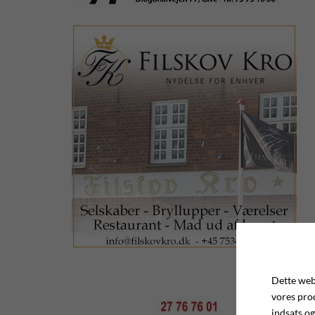
Dette webs
vores pro
indsats og