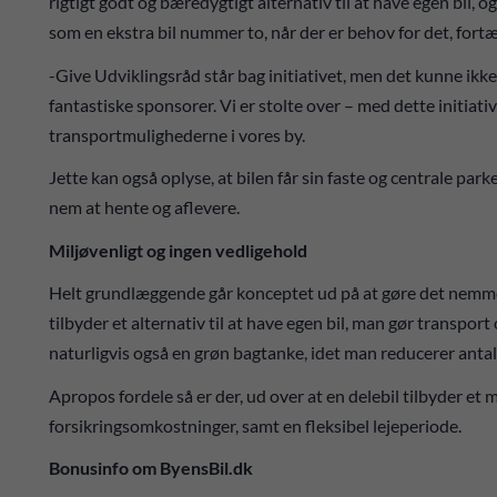
rigtigt godt og bæredygtigt alternativ til at have egen bil, og
som en ekstra bil nummer to, når der er behov for det, fortæl
-Give Udviklingsråd står bag initiativet, men det kunne ikke l
fantastiske sponsorer. Vi er stolte over – med dette initiativ
transportmulighederne i vores by.
Jette kan også oplyse, at bilen får sin faste og centrale pa
nem at hente og aflevere.
Miljøvenligt og ingen vedligehold
Helt grundlæggende går konceptet ud på at gøre det nemme
tilbyder et alternativ til at have egen bil, man gør transport 
naturligvis også en grøn bagtanke, idet man reducerer antall
Apropos fordele så er der, ud over at en delebil tilbyder et m
forsikringsomkostninger, samt en fleksibel lejeperiode.
Bonusinfo om ByensBil.dk