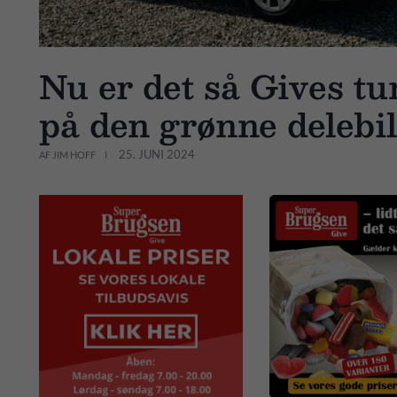
Nu er det så Gives tur
på den grønne delebi
25. JUNI 2024
AF JIM HOFF