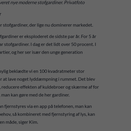
leveret nye moderne stofgardiner. Privatfoto
år
er stofgardiner, der lige nu dominerer markedet.
ardiner er eksploderet de sidste par år. For 5 år
ar stofgardiner. I dag er det lidt over 50 procent. I
tier, og her ser især den unge generation
r nylig beklædte vi en 100 kvadratmeter stor
r at lave noget lyddæmpning i rummet. Det blev
r, reducere effekten af kuldebroer og skærme af for
g, man kan gøre med de her gardiner.
n fjernstyres via en app på telefonen, man kan
 behov, så kombineret med fjernstyring af lys, kan
den måde, siger Kim.