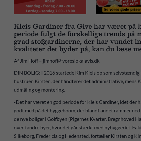
Kleis Gardiner fra Give har været på 
periode fulgt de forskellige trends på m
grad stofgardinerne, der har vundet i
kvaliteter det byder på, kan du læse m
Af Jim Hoff – jimhoff@voreslokalavis.dk
DIN BOLIG: I 2016 startede Kim Kleis op som selvstændig m
hustruen Kirsten, der håndterer det administrative, mens 
udmåling og montering.
-Det har været en god periode for Kleis Gardiner, idet der har
godt med på det byggeboom, der blandt andet rammer ned her 
de nye boliger i Golfbyen (Pigernes Kvarter, Bregnhoved Hav
over i andre byer, hvor det går stærkt med nybyggeriet. Fakti
Silkeborg, Fredericia og Hedensted, fortæller Kirsten og Ki