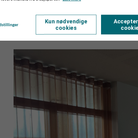
henvendelser fra Københavnsområdet. Her takker de dog pæ
-For os handler det om at levere et ordentligt stykke arbejd
Kun nødvendige
Accepter
stillinger
underleverandører, vi har en knaldgod dansk systue, der lave
cookies
cooki
kvalitet. Og det er helt klart vores mantra, at vi ikke går 