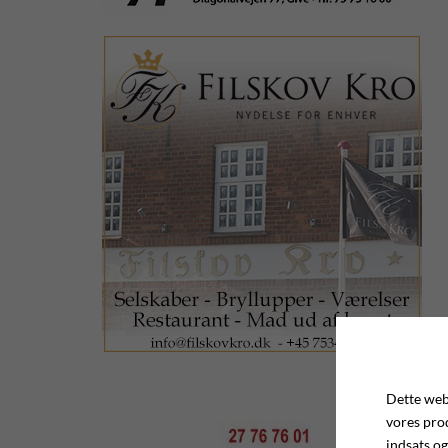
Dette webs
vores pro
indsats og