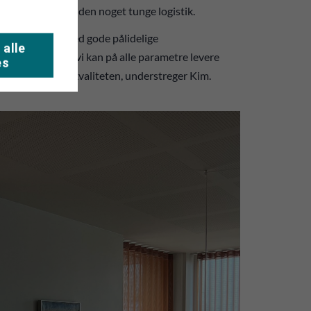
nt nej grundet den noget tunge logistik.
e. Vi opererer med gode pålidelige
 alle
r vores ting, så vi kan på alle parametre levere
es
på kompromis med kvaliteten, understreger Kim.