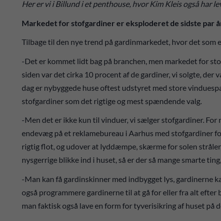
Her er vi i Billund i et penthouse, hvor Kim Kleis også har 
Markedet for stofgardiner er eksploderet de sidste par 
Tilbage til den nye trend på gardinmarkedet, hvor det som 
-Det er kommet lidt bag på branchen, men markedet for stofg
siden var det cirka 10 procent af de gardiner, vi solgte, der v
dag er nybyggede huse oftest udstyret med store vinduespar
stofgardiner som det rigtige og mest spændende valg.
-Men det er ikke kun til vinduer, vi sælger stofgardiner. Fo
endevæg på et reklamebureau i Aarhus med stofgardiner fo
rigtig flot, og udover at lyddæmpe, skærme for solen stråle
nysgerrige blikke ind i huset, så er der så mange smarte tin
-Man kan få gardinskinner med indbygget lys, gardinerne ka
også programmere gardinerne til at gå for eller fra alt efter
man faktisk også lave en form for tyverisikring af huset på 