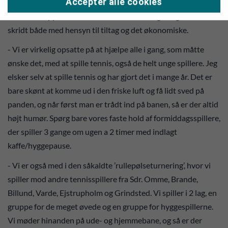
Accepter alle cookies
også at afholde et arrangement for klubbens sponsorer, når
den del er oppe at stå. Det handler om at tage nogle små
skridt både med hensyn til tiltag og det økonomiske.
- Vi er virkelig opsatte på at hjælpe alle i gang, som måtte
ønske det, med at spille tennis, også de helt unge spillere. Jeg
elsker selv at spille tennis og har gjort det i mange år. Det er
bare skønt at komme ud i den friske luft og få lidt sved på
panden, og når først man er trådt ind på banen, så er der altid
højt humør. Spørg bare vores faste hold af formiddagsspillere,
der spiller 3 gange om ugen a 2 timer med indlagt
kaffe/hyggepause.
- Vi er også med i den såkaldte ’rullepølseturnering’, hvor vi
spiller mod andre tennisspillere fra Sdr. Omme, Brande,
Billund, Varde, Ejstrupholm og Grindsted. Vi spiller i 2 lag, en
gruppe for de meget øvede og en gruppe for hyggespillerne.
Vi møder hinanden på ude- og hjemmebane, og så er der