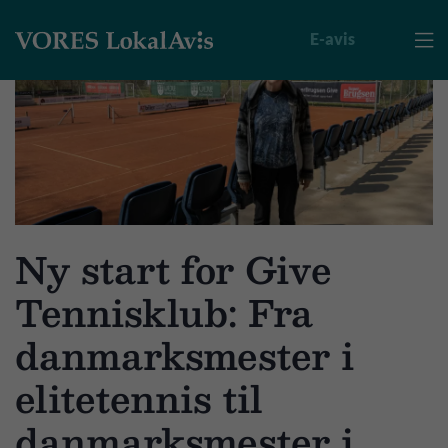
E-avis

Ny start for Give
Tennisklub: Fra
danmarksmester i
elitetennis til
danmarksmester i