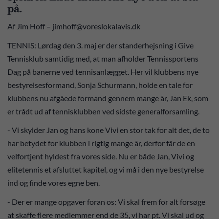
på.
Af Jim Hoff – jimhoff@voreslokalavis.dk
TENNIS: Lørdag den 3. maj er der standerhejsning i Give
Tennisklub samtidig med, at man afholder Tennissportens
Dag på banerne ved tennisanlægget. Her vil klubbens nye
bestyrelsesformand, Sonja Schurmann, holde en tale for
klubbens nu afgåede formand gennem mange år, Jan Ek, som
er trådt ud af tennisklubben ved sidste generalforsamling.
- Vi skylder Jan og hans kone Vivi en stor tak for alt det, de to
har betydet for klubben i rigtig mange år, derfor får de en
velfortjent hyldest fra vores side. Nu er både Jan, Vivi og
elitetennis et afsluttet kapitel, og vi må i den nye bestyrelse
ind og finde vores egne ben.
- Der er mange opgaver foran os: Vi skal frem for alt forsøge
at skaffe flere medlemmer end de 35, vi har pt. Vi skal ud og