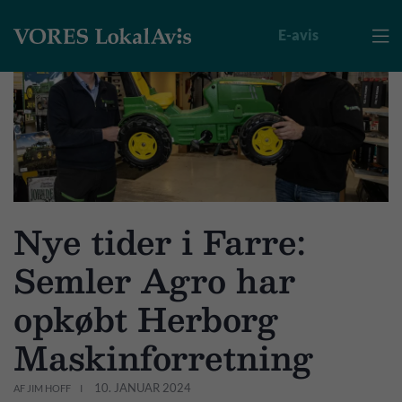
E-avis

Nye tider i Farre:
Semler Agro har
opkøbt Herborg
Maskinforretning
10. JANUAR 2024
AF JIM HOFF