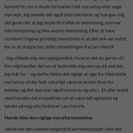
forhold til, om vi skulle fortsætte i det nye setup eller søge
nye veje. Jeg vendte det også med min kone, og hun gav mig
det gode råd, at jeg skulle få truffet en beslutning, som var
min beslutning og ikke andres beslutning. Efter at have
vurderet tingene grundigt besluttede vi, at det nok var bedst
for os at stoppe her, lyder udmeldingen fra Lars Henrik
-Jeg stillede mig selv spørgsmålet: Hvad er det du gerne vil?
For mig handler det om at fastholde mig selv og stå ved det,
jeg står for – og derfor føltes det rigtigt at sige fra. Med dette
nye setup vil der helt naturligt være en anden form for
ledelse, og det skal man også kunne se sig selv i. Et eller andet
sted handler det simpelthen om at være lidt egoistisk og
tænke på mig selv, forklarer Lars Henrik.
Havde ikke den rigtige mavefornemmelse
Jakob har den samme indgang til karrierestoppet i det nye