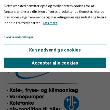
Hul 13 Christian Jensen 0,40 meter
Dette websted benytter egne og tredjeparters cookies for at
fungere, analysere din brug af vores produkter og tjenester, hjælpe
Hul 17 Per Havgaard 3,06 meter
med vores salgsfremmende og marketingsmæssige indsats og levere
indhold fra tredjeparter.
Læs mere
- Vi siger tusind tak til sponsor for en god turnering, lyder det
afslutningsvist fra Jette Hansen på vegne af Give Golfklub.
Cookie indstillinger
Kun nødvendige cookies
Accepter alle cookies