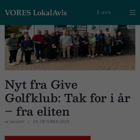
E-avis

Nyt fra Give
Golfklub: Tak for i år
– fra eliten
14. OKTOBER 2024
AF JIM HOFF