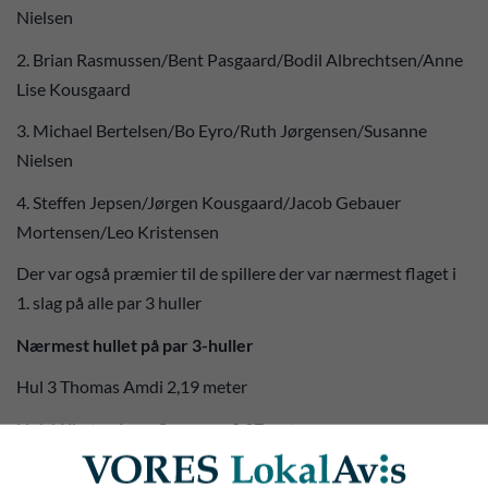
Nielsen
2. Brian Rasmussen/Bent Pasgaard/Bodil Albrechtsen/Anne
Lise Kousgaard
3. Michael Bertelsen/Bo Eyro/Ruth Jørgensen/Susanne
Nielsen
4. Steffen Jepsen/Jørgen Kousgaard/Jacob Gebauer
Mortensen/Leo Kristensen
Der var også præmier til de spillere der var nærmest flaget i
1. slag på alle par 3 huller
Nærmest hullet på par 3-huller
Hul 3 Thomas Amdi 2,19 meter
Hul 6 Kirsten Lang Sørensen 0,37 meter
Hul 9 Ole Jensen 4,51 meter