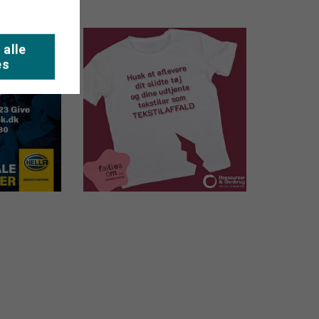
 alle
es