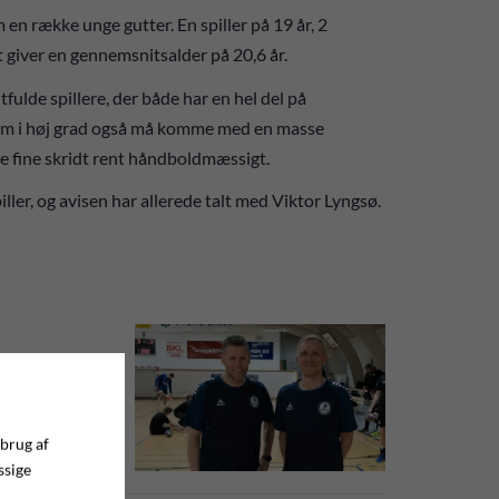
m en række unge gutter. En spiller på 19 år, 2
Det giver en gennemsnitsalder på 20,6 år.
ulde spillere, der både har en hel del på
som i høj grad også må komme med en masse
e fine skridt rent håndboldmæssigt.
iller, og avisen har allerede talt med Viktor Lyngsø.
å er den
 brug af
ssige