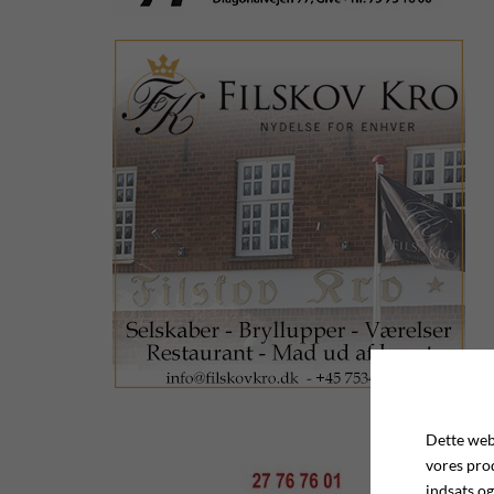
Dette webs
vores pro
indsats og