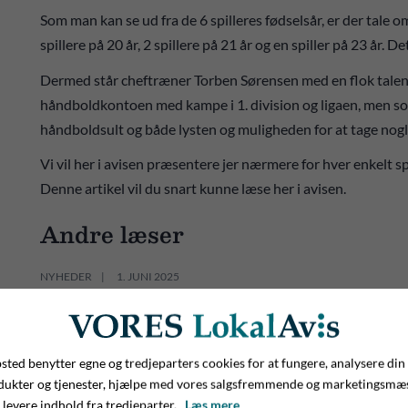
Som man kan se ud fra de 6 spilleres fødselsår, er der tale o
spillere på 20 år, 2 spillere på 21 år og en spiller på 23 år. 
Dermed står cheftræner Torben Sørensen med en flok talentf
håndboldkontoen med kampe i 1. division og ligaen, men 
håndboldsult og både lysten og muligheden for at tage nogl
Vi vil her i avisen præsentere jer nærmere for hver enkelt sp
Denne artikel vil du snart kunne læse her i avisen.
Andre læser
NYHEDER
1. JUNI 2025
Give HK skal stort set landet rundt: S
nye 1. divisionskreds landet
ted benytter egne og tredjeparters cookies for at fungere, analysere din
dukter og tjenester, hjælpe med vores salgsfremmende og marketingsmæ
 levere indhold fra tredjeparter.
Læs mere