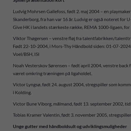
Ludvig Mohrsen Gallefoss, født 2. maj 2004 – en playmaker f
Skanderborg, fra han var 16 år. Ludvig er også noteret for 
Give HK i landets stærkeste række, REMA 1000-ligaen, for
Viktor Thøgersen – venstre fløj fra talentfabrikken/talentt
Født 22-10-2004, i Mors-Thy Håndbold siden: 01-07-2024, 
Voel/BSH, ISI
Noah Vesterskov Sørensen – født april 2004, venstre back fra
været omkring træningen på ligaholdet.
Victor Lyngsø, født 24. august 2004, stregspiller som komme
i Kolding.
Victor Bune Viborg, målmand, født 13. september 2002, tidl
Tobias Kramer Valentin, født 3. november 2005, stregspil
Unge gutter med håndboldsult og udviklingsmuligheder