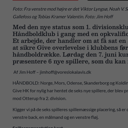
Foto: Fra venstre mod højre er det Viktor Lyngsø, Noah V. 
Gallefoss og Tobias Kramer Valentin. Foto: Jim Hoff
Med den nye status som 1. divisionskl
Håndboldklub i gang med en opkvalific
Et arbejde, der handler om at få sat en 
at sikre Give overlevelse i klubbens fø
håndboldrække. Lørdag den 7. juni ku
præsentere 6 nye spillere, som du kan
Af Jim Hoff – jimhoff@voreslokalavis.dk
HÅNDBOLD: Norge, Mors, Odense, Skanderborg og Kolding! 
Give HK for nylig har hentet de seks nye spillere, der blev
mod Otterup fra 2. division.
Kigger vi på de seks spilleres spillemæssige placering, så er 
venstre back, en målmand og en venstre fløj.
Spillerpræsentation kort