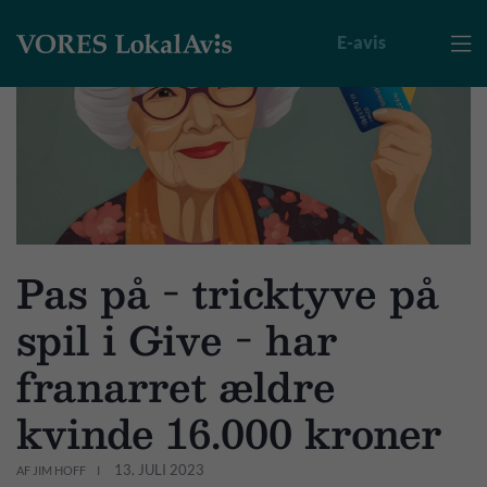
E-avis

Pas på - tricktyve på
spil i Give - har
franarret ældre
kvinde 16.000 kroner
13. JULI 2023
AF JIM HOFF