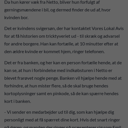
Da hun kører væk fra Netto, bliver hun forfulgt af
gerningsmændene i bil, og dermed finder de ud af, hvor
kvinden bor.
Det er kvindens svigersøn, der har kontaktet Vores Lokal Avis
for at få historien om tricktyveriet ud - til skræk og advarsel
for andre borgere. Han kan fortælle, at 10 minutter efter at
den ældre kvinde er kommet hjem, ringer telefonen.
Det er fra banken, og her kan en person fortælle hende, at de
kan se, at hun i forbindelse med indkøbsturen i Netto er
blevet frarøvet nogle penge. Banken vil hjælpe hende med at
forhindre, at hun mister flere, så de skal bruge hendes
kortoplysninger samt en pinkode, så de kan spærre hendes
kort i banken.
- Vi sender en medarbejder ud til dig, som kan hjælpe dig
personligt med at få spærret dine kort. Hvis det snart ringer
på døren, og manden der ringer på præsenterer sig som Emil