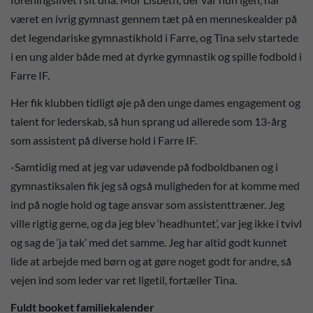
været en ivrig gymnast gennem tæt på en menneskealder på
det legendariske gymnastikhold i Farre, og Tina selv startede
i en ung alder både med at dyrke gymnastik og spille fodbold i
Farre IF.
Her fik klubben tidligt øje på den unge dames engagement og
talent for lederskab, så hun sprang ud allerede som 13-årg
som assistent på diverse hold i Farre IF.
-Samtidig med at jeg var udøvende på fodboldbanen og i
gymnastiksalen fik jeg så også muligheden for at komme med
ind på nogle hold og tage ansvar som assistenttræner. Jeg
ville rigtig gerne, og da jeg blev ‘headhuntet’, var jeg ikke i tvivl
og sag de ‘ja tak’ med det samme. Jeg har altid godt kunnet
lide at arbejde med børn og at gøre noget godt for andre, så
vejen ind som leder var ret ligetil, fortæller Tina.
Fuldt booket familiekalender