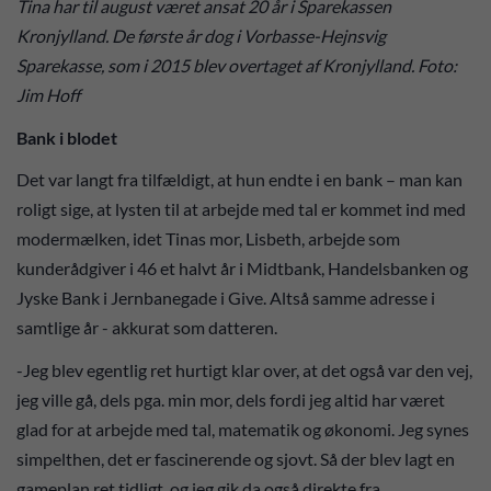
Tina har til august været ansat 20 år i Sparekassen
Kronjylland. De første år dog i Vorbasse-Hejnsvig
Sparekasse, som i 2015 blev overtaget af Kronjylland. Foto:
Jim Hoff
Bank i blodet
Det var langt fra tilfældigt, at hun endte i en bank – man kan
roligt sige, at lysten til at arbejde med tal er kommet ind med
modermælken, idet Tinas mor, Lisbeth, arbejde som
kunderådgiver i 46 et halvt år i Midtbank, Handelsbanken og
Jyske Bank i Jernbanegade i Give. Altså samme adresse i
samtlige år - akkurat som datteren.
-Jeg blev egentlig ret hurtigt klar over, at det også var den vej,
jeg ville gå, dels pga. min mor, dels fordi jeg altid har været
glad for at arbejde med tal, matematik og økonomi. Jeg synes
simpelthen, det er fascinerende og sjovt. Så der blev lagt en
gameplan ret tidligt, og jeg gik da også direkte fra