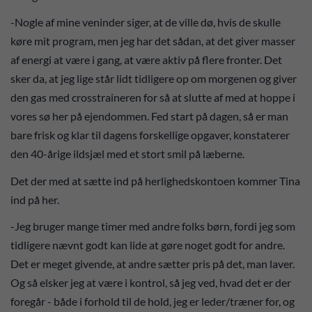
-Nogle af mine veninder siger, at de ville dø, hvis de skulle
køre mit program, men jeg har det sådan, at det giver masser
af energi at være i gang, at være aktiv på flere fronter. Det
sker da, at jeg lige står lidt tidligere op om morgenen og giver
den gas med crosstraineren for så at slutte af med at hoppe i
vores sø her på ejendommen. Fed start på dagen, så er man
bare frisk og klar til dagens forskellige opgaver, konstaterer
den 40-årige ildsjæl med et stort smil på læberne.
Det der med at sætte ind på herlighedskontoen kommer Tina
ind på her.
-Jeg bruger mange timer med andre folks børn, fordi jeg som
tidligere nævnt godt kan lide at gøre noget godt for andre.
Det er meget givende, at andre sætter pris på det, man laver.
Og så elsker jeg at være i kontrol, så jeg ved, hvad det er der
foregår - både i forhold til de hold, jeg er leder/træner for, og