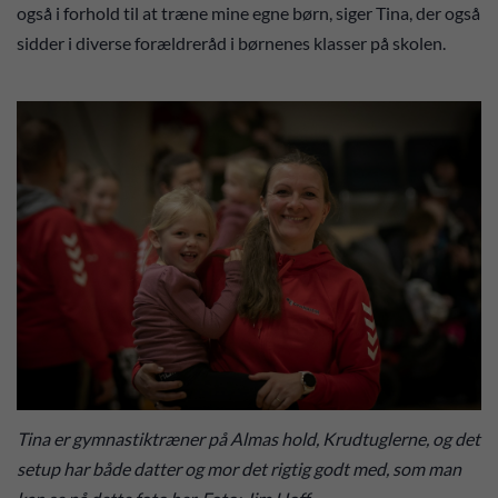
også i forhold til at træne mine egne børn, siger Tina, der også
sidder i diverse forældreråd i børnenes klasser på skolen.
Tina er gymnastiktræner på Almas hold, Krudtuglerne, og det
setup har både datter og mor det rigtig godt med, som man