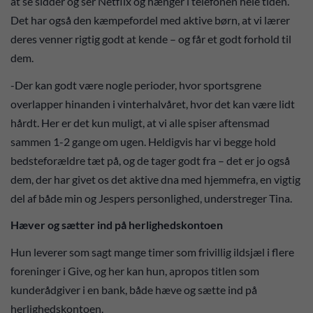
at se sidder og ser Netflix og hænger i telefonen hele tiden.
Det har også den kæmpefordel med aktive børn, at vi lærer
deres venner rigtig godt at kende – og får et godt forhold til
dem.
-Der kan godt være nogle perioder, hvor sportsgrene
overlapper hinanden i vinterhalvåret, hvor det kan være lidt
hårdt. Her er det kun muligt, at vi alle spiser aftensmad
sammen 1-2 gange om ugen. Heldigvis har vi begge hold
bedsteforældre tæt på, og de tager godt fra – det er jo også
dem, der har givet os det aktive dna med hjemmefra, en vigtig
del af både min og Jespers personlighed, understreger Tina.
Hæver og sætter ind på herlighedskontoen
Hun leverer som sagt mange timer som frivillig ildsjæl i flere
foreninger i Give, og her kan hun, apropos titlen som
kunderådgiver i en bank, både hæve og sætte ind på
herlighedskontoen.