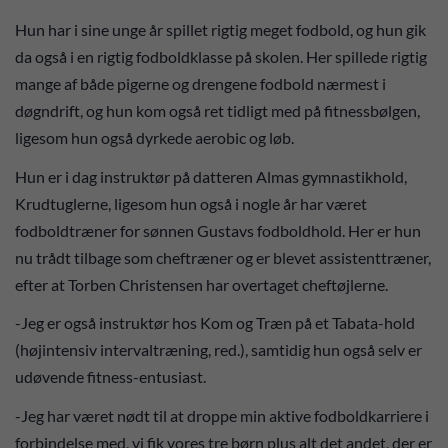
Hun har i sine unge år spillet rigtig meget fodbold, og hun gik
da også i en rigtig fodboldklasse på skolen. Her spillede rigtig
mange af både pigerne og drengene fodbold nærmest i
døgndrift, og hun kom også ret tidligt med på fitnessbølgen,
ligesom hun også dyrkede aerobic og løb.
Hun er i dag instruktør på datteren Almas gymnastikhold,
Krudtuglerne, ligesom hun også i nogle år har været
fodboldtræner for sønnen Gustavs fodboldhold. Her er hun
nu trådt tilbage som cheftræner og er blevet assistenttræner,
efter at Torben Christensen har overtaget cheftøjlerne.
-Jeg er også instruktør hos Kom og Træn på et Tabata-hold
(højintensiv intervaltræning, red.), samtidig hun også selv er
udøvende fitness-entusiast.
-Jeg har været nødt til at droppe min aktive fodboldkarriere i
forbindelse med, vi fik vores tre børn plus alt det andet, der er