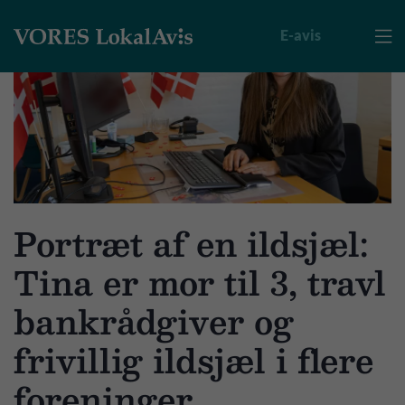
E-avis

Portræt af en ildsjæl:
Tina er mor til 3, travl
bankrådgiver og
frivillig ildsjæl i flere
foreninger