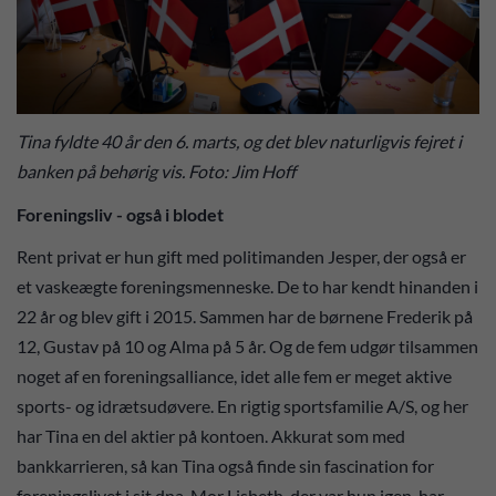
Tina fyldte 40 år den 6. marts, og det blev naturligvis fejret i
banken på behørig vis. Foto: Jim Hoff
Foreningsliv - også i blodet
Rent privat er hun gift med politimanden Jesper, der også er
et vaskeægte foreningsmenneske. De to har kendt hinanden i
22 år og blev gift i 2015. Sammen har de børnene Frederik på
12, Gustav på 10 og Alma på 5 år. Og de fem udgør tilsammen
noget af en foreningsalliance, idet alle fem er meget aktive
sports- og idrætsudøvere. En rigtig sportsfamilie A/S, og her
har Tina en del aktier på kontoen. Akkurat som med
bankkarrieren, så kan Tina også finde sin fascination for
foreningslivet i sit dna. Mor Lisbeth, der var hun igen, har