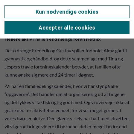
Her har vi så Tina sammen med sit herlige Tabata-hold, der
Kun nødvendige cookies
giver den gas her torsdag aften i gymnastiksalen på
Accepter alle cookies
Ikærskolen. Foto: Jim Hoff
Hellere aktiv i hallen end hænge foran Netflix
De to drenge Frederik og Gustav spiller fodbold, Alma går til
gymnastik og håndbold, og dette sammenlagt med Tina og
Jespers travle foreningskalender betyder, at familien ofte
kunne ønske sig mere end 24 timer i døgnet.
-Vi har en familiedelingskalender, hvor vi har styr på alle
“opgaverne”. Det handler om at organisere sig ud af tingene,
og det lykkes vi faktisk rigtig godt med. Og vi overvejer ikke at
geare ned for aktivitetsniveauet, for vi ser meget gerne, at
vores børn er aktive. Den glæde vi selv har haft med idrætten,
vil vi gerne bringe videre til børnene; det er meget bedre end