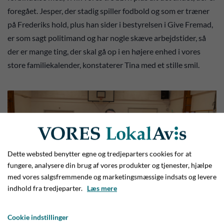
foregået. Jesper, der stadig spiller fodbold og som er træner
på Frederiks hold, plus han sider i bestyrelsen i Give Fremad,
er som sagt politimand og har nogle skæve arbejdstider, så
der er mange ting, der skal gå op i en højere enhed i vores
store familiekalender, konstaterer Tina med et stille smil.
Dette websted benytter egne og tredjeparters cookies for at
fungere, analysere din brug af vores produkter og tjenester, hjælpe
med vores salgsfremmende og marketingsmæssige indsats og levere
indhold fra tredjeparter.
Læs mere
Cookie indstillinger