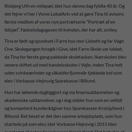
Risbjerg Uth en milepæl, idet hun denne dag fyldte 40 år. Og
det fejrer vi her i Vores LokalAvis ved at gøre Tina til avisens
første medlem af vores nye portrætserie “Portræt af en
ildsjæl”. Fødselsdagsgaven til kvinden, der har alt, smiley.
Tina er født og opvokset i Farre hos mor Lisbeth og far Vagn
Ove. Skolegangen foregik i Give, idet Farre Skole var lukket,
da Tina for første gang pakkede skoletasken. Ikærskolen blev
senere skiftet ud med handelsskolen i Vejle, inden Tina helt
uden svinkeærinder og såkaldte fjumreår tjekkede ind som
elev i Vorbasse-Hejnsvig Sparekasse i Billund.
Hun har løbende dygtiggjort sig via finansuddannelser og
akademiske uddannelser, og i dag sidder hun som en vellidt
og kompetent kunderådgiver hos Sparekassen Kronjylland i
Billund. Ret beset er det den samme arbejdsplads, som hun
startede på som elev, idet Vorbasse Hejnsvig i 2015 blev
overtaget af netop Sparekassen Kronjylland. Det betyder, at