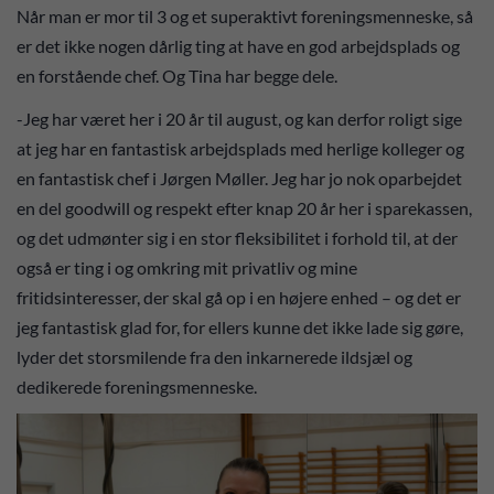
Når man er mor til 3 og et superaktivt foreningsmenneske, så
er det ikke nogen dårlig ting at have en god arbejdsplads og
en forstående chef. Og Tina har begge dele.
-Jeg har været her i 20 år til august, og kan derfor roligt sige
at jeg har en fantastisk arbejdsplads med herlige kolleger og
en fantastisk chef i Jørgen Møller. Jeg har jo nok oparbejdet
en del goodwill og respekt efter knap 20 år her i sparekassen,
og det udmønter sig i en stor fleksibilitet i forhold til, at der
også er ting i og omkring mit privatliv og mine
fritidsinteresser, der skal gå op i en højere enhed – og det er
jeg fantastisk glad for, for ellers kunne det ikke lade sig gøre,
lyder det storsmilende fra den inkarnerede ildsjæl og
dedikerede foreningsmenneske.