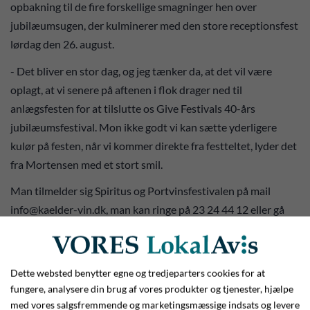
opbakning til de fire forskellige smagninger hen over
jubilæumsugen, der kulminerer med den store receptionsfest
lørdag den 26. august.
- Det bliver en stor dag, og jeg tænker da, at det vil være
oplagt, at vi senere på aftenen i flok drager ned til
anlægsfesten for at tilslutte os Give Festivals 40-års
jubilæumsfestival. Mon ikke godt vi kan sætte yderligere
kulør på festen, når vi kommer direkte fra festteltet, lyder det
fra Mortensen med et stort smil.
Man tilmelder sig Spiritus og Portvinsfestivalen på mail
info@kaelder-vin.dk, man kan ringe på 23 24 44 12 eller gå
ind i butikken og tilmelde sig.
Dette websted benytter egne og tredjeparters cookies for at
fungere, analysere din brug af vores produkter og tjenester, hjælpe
med vores salgsfremmende og marketingsmæssige indsats og levere