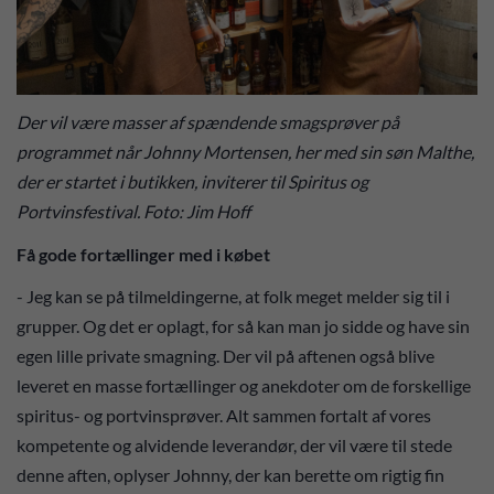
Der vil være masser af spændende smagsprøver på
programmet når Johnny Mortensen, her med sin søn Malthe,
der er startet i butikken, inviterer til Spiritus og
Portvinsfestival. Foto: Jim Hoff
Få gode fortællinger med i købet
- Jeg kan se på tilmeldingerne, at folk meget melder sig til i
grupper. Og det er oplagt, for så kan man jo sidde og have sin
egen lille private smagning. Der vil på aftenen også blive
leveret en masse fortællinger og anekdoter om de forskellige
spiritus- og portvinsprøver. Alt sammen fortalt af vores
kompetente og alvidende leverandør, der vil være til stede
denne aften, oplyser Johnny, der kan berette om rigtig fin