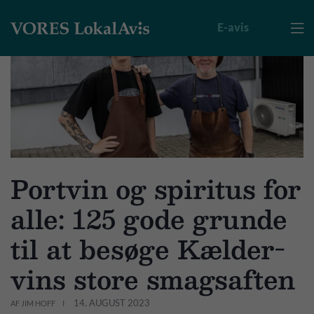
E-avis

Portvin og spiritus for
alle: 125 gode grunde
til at besøge Kælder-
vins store smagsaften
14. AUGUST 2023
AF JIM HOFF