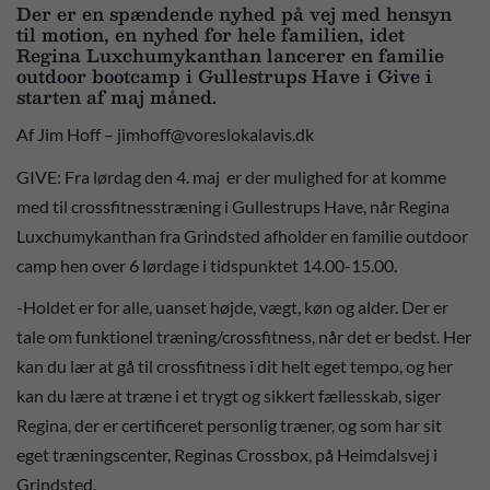
Der er en spændende nyhed på vej med hensyn
til motion, en nyhed for hele familien, idet
Regina Luxchumykanthan lancerer en familie
outdoor bootcamp i Gullestrups Have i Give i
starten af maj måned.
Af Jim Hoff – jimhoff@voreslokalavis.dk
GIVE: Fra lørdag den 4. maj er der mulighed for at komme
med til crossfitnesstræning i Gullestrups Have, når Regina
Luxchumykanthan fra Grindsted afholder en familie outdoor
camp hen over 6 lørdage i tidspunktet 14.00-15.00.
-Holdet er for alle, uanset højde, vægt, køn og alder. Der er
tale om funktionel træning/crossfitness, når det er bedst. Her
kan du lær at gå til crossfitness i dit helt eget tempo, og her
kan du lære at træne i et trygt og sikkert fællesskab, siger
Regina, der er certificeret personlig træner, og som har sit
eget træningscenter, Reginas Crossbox, på Heimdalsvej i
Grindsted.