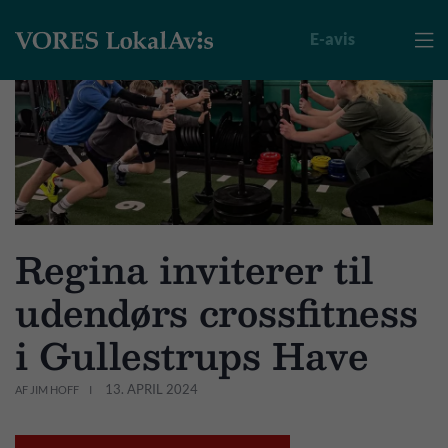
E-avis

Regina inviterer til
udendørs crossfitness
i Gullestrups Have
13. APRIL 2024
AF JIM HOFF