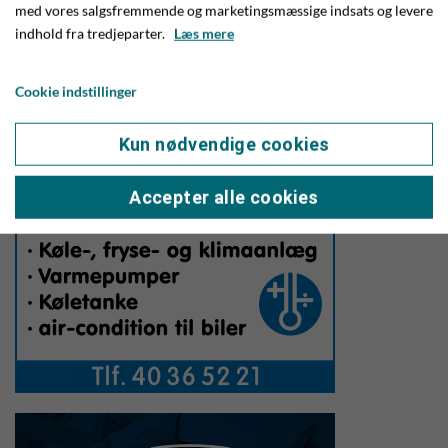
Crossbox på samme Facebookside.
med vores salgsfremmende og marketingsmæssige indsats og levere
indhold fra tredjeparter.
Læs mere
Cookie indstillinger
Kun nødvendige cookies
Accepter alle cookies