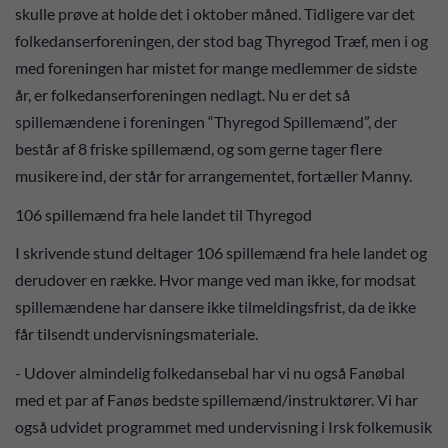
skulle prøve at holde det i oktober måned. Tidligere var det
folkedanserforeningen, der stod bag Thyregod Træf, men i og
med foreningen har mistet for mange medlemmer de sidste
år, er folkedanserforeningen nedlagt. Nu er det så
spillemændene i foreningen “Thyregod Spillemænd”, der
består af 8 friske spillemænd, og som gerne tager flere
musikere ind, der står for arrangementet, fortæller Manny.
106 spillemænd fra hele landet til Thyregod
I skrivende stund deltager 106 spillemænd fra hele landet og
derudover en række. Hvor mange ved man ikke, for modsat
spillemændene har dansere ikke tilmeldingsfrist, da de ikke
får tilsendt undervisningsmateriale.
- Udover almindelig folkedansebal har vi nu også Fanøbal
med et par af Fanøs bedste spillemænd/instruktører. Vi har
også udvidet programmet med undervisning i Irsk folkemusik