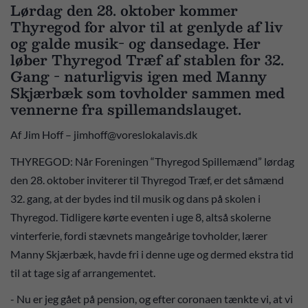
Lørdag den 28. oktober kommer
Thyregod for alvor til at genlyde af liv
og galde musik- og dansedage. Her
løber Thyregod Træf af stablen for 32.
Gang - naturligvis igen med Manny
Skjærbæk som tovholder sammen med
vennerne fra spillemandslauget.
Af Jim Hoff – jimhoff@voreslokalavis.dk
THYREGOD: Når Foreningen “Thyregod Spillemænd” lørdag
den 28. oktober inviterer til Thyregod Træf, er det såmænd
32. gang, at der bydes ind til musik og dans på skolen i
Thyregod. Tidligere kørte eventen i uge 8, altså skolerne
vinterferie, fordi stævnets mangeårige tovholder, lærer
Manny Skjærbæk, havde fri i denne uge og dermed ekstra tid
til at tage sig af arrangementet.
- Nu er jeg gået på pension, og efter coronaen tænkte vi, at vi