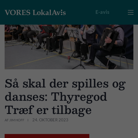
E-avis

Så skal der spilles og
danses: Thyregod
Træf er tilbage
24. OKTOBER 2023
AF JIM HOFF