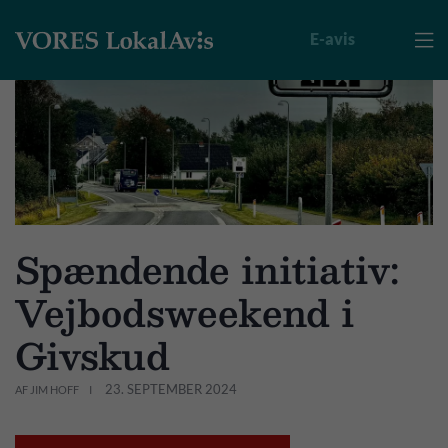
E-avis

Spændende initiativ:
Vejbodsweekend i
Givskud
23. SEPTEMBER 2024
AF JIM HOFF