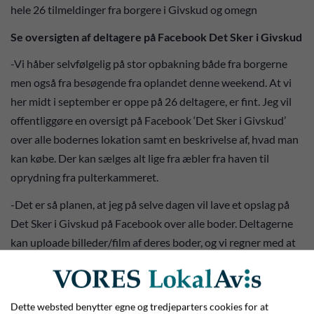
hele 26 tilmeldinger fra borgere i Givskud og omegn
Se oversigten af deltagere på Facebook Det Sker i Givskud
-Vi håber selvfølgelig på stor opbakning både fra borgerne
men også fra besøgende fra oplandet denne weekend. At vi
her midt i september er oppe på 26 deltagere, er fint. Jeg vil
offentliggøre en oversigt på Facebook ‘Det Sker i Givskud’
over alle bodernes lokation samt en beskrivelse af, hvad man
kan købe. Der kan sælges alt lige fra æbler fra haven til
oprydning fra pulterkammeret.
-Det er så planen, at jeg på selve dagen vil lave et opslag på
Det Sker i Givskud på Facebook over alle boder. Deltagerne
kan uploade billeder/film af deres boder, og vi regner med at
holde åbent fra klokken 10.00 - med det er naturligvis op til
hver enkelt deltager. Mange af boderne kører både den 5. og
6. oktober, og det vil også fremgå af oversigten, fortæller
Dette websted benytter egne og tredjeparters cookies for at