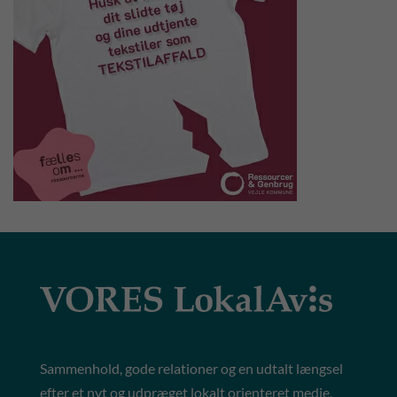
Sammenhold, gode relationer og en udtalt længsel
efter et nyt og udpræget lokalt orienteret medie,