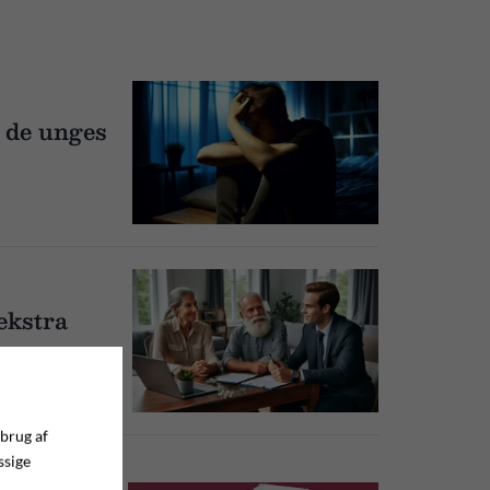
å de unges
’ekstra
 brug af
ssige