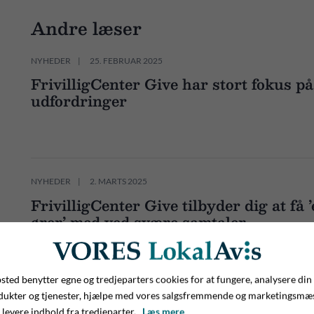
Andre læser
NYHEDER
25. FEBRUAR 2025
FrivilligCenter Give har stort fokus p
udfordringer
NYHEDER
2. MARTS 2025
FrivilligCenter Give tilbyder dig at få 
ører’ med ved svære samtaler
ted benytter egne og tredjeparters cookies for at fungere, analysere din
dukter og tjenester, hjælpe med vores salgsfremmende og marketingsmæ
 levere indhold fra tredjeparter.
Læs mere