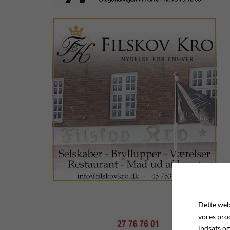
Dette webs
vores pro
indsats og