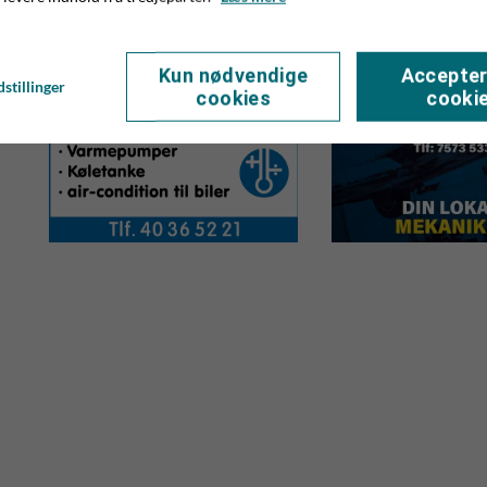
Kun nødvendige
Accepter
stillinger
cookies
cooki