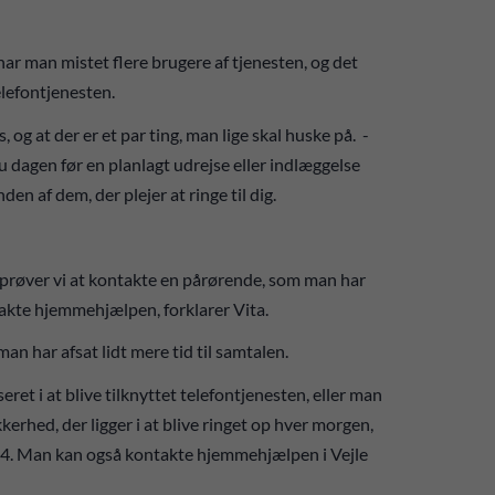
har man mistet flere brugere af tjenesten, og det
telefontjenesten.
, og at der er et par ting, man lige skal huske på. -
du dagen før en planlagt udrejse eller indlæggelse
anden af dem, der plejer at ringe til dig.
så prøver vi at kontakte en pårørende, som man har
akte hjemmehjælpen, forklarer Vita.
an har afsat lidt mere tid til samtalen.
ret i at blive tilknyttet telefontjenesten, eller man
erhed, der ligger i at blive ringet op hver morgen,
04. Man kan også kontakte hjemmehjælpen i Vejle