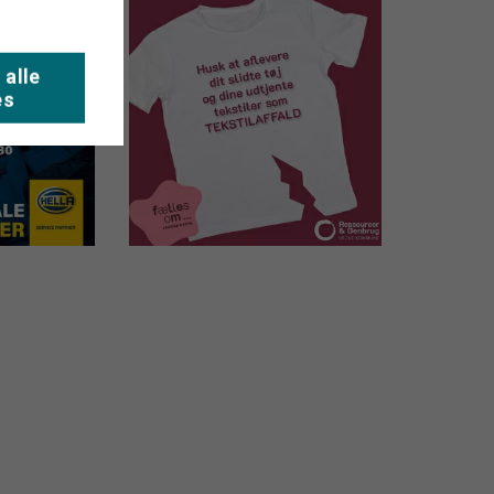
 alle
es