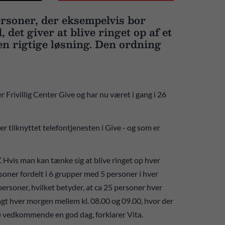
ersoner, der eksempelvis bor
det giver at blive ringet op af et
n rigtige løsning. Den ordning
rivillig Center Give og har nu været i gang i 26
.
er tilknyttet telefontjenesten i Give - og som er
’. Hvis man kan tænke sig at blive ringet op hver
soner fordelt i 6 grupper med 5 personer i hver
personer, hvilket betyder, at ca 25 personer hver
sagt hver morgen mellem kl. 08.00 og 09.00, hvor der
e vedkommende en god dag, forklarer Vita.