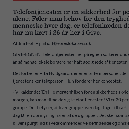
Telefontjenesten er en sikkerhed for p
alene. Føler man behov for den tryghed, 
menneske hver dag, er telefonkæden de
har nu kørt i 26 år her i Give.
Af Jim Hoff – jimhoff@voreslokalavis.dk
GIVE-EGNEN: Telefontjenesten her på egnen sorterer under F
år, så mange lokale borgere har haft god glæde af tjenesten
Det fortæller Vita Hyldgaard, der er en af fem personer, der 
tjenestens kontaktperson. Hun forklarer her konceptet.
- Vi kalder det ’En lille morgenhilsen for en sikkerheds skyld
morgen, kan man tilmelde sig telefontjenesten! Vi er 30 per
gruppe. Det betyder, at hver gruppe hver dag ringer til ca 5 
dag får en opringning fra en af de 6 grupper. Det sker som 
bliver spurgt ind til vedkommendes velbefindende og ønsk