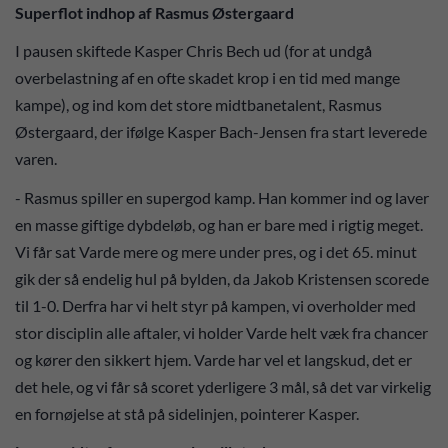
Superflot indhop af Rasmus Østergaard
I pausen skiftede Kasper Chris Bech ud (for at undgå
overbelastning af en ofte skadet krop i en tid med mange
kampe), og ind kom det store midtbanetalent, Rasmus
Østergaard, der ifølge Kasper Bach-Jensen fra start leverede
varen.
- Rasmus spiller en supergod kamp. Han kommer ind og laver
en masse giftige dybdeløb, og han er bare med i rigtig meget.
Vi får sat Varde mere og mere under pres, og i det 65. minut
gik der så endelig hul på bylden, da Jakob Kristensen scorede
til 1-0. Derfra har vi helt styr på kampen, vi overholder med
stor disciplin alle aftaler, vi holder Varde helt væk fra chancer
og kører den sikkert hjem. Varde har vel et langskud, det er
det hele, og vi får så scoret yderligere 3 mål, så det var virkelig
en fornøjelse at stå på sidelinjen, pointerer Kasper.