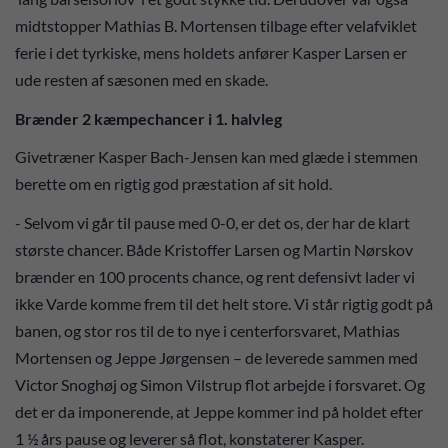
midtstopper Mathias B. Mortensen tilbage efter velafviklet
ferie i det tyrkiske, mens holdets anfører Kasper Larsen er
ude resten af sæsonen med en skade.
Brænder 2 kæmpechancer i 1. halvleg
Givetræner Kasper Bach-Jensen kan med glæde i stemmen
berette om en rigtig god præstation af sit hold.
- Selvom vi går til pause med 0-0, er det os, der har de klart
største chancer. Både Kristoffer Larsen og Martin Nørskov
brænder en 100 procents chance, og rent defensivt lader vi
ikke Varde komme frem til det helt store. Vi står rigtig godt på
banen, og stor ros til de to nye i centerforsvaret, Mathias
Mortensen og Jeppe Jørgensen – de leverede sammen med
Victor Snoghøj og Simon Vilstrup flot arbejde i forsvaret. Og
det er da imponerende, at Jeppe kommer ind på holdet efter
1 ½ års pause og leverer så flot, konstaterer Kasper.