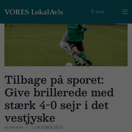
E-avis

Tilbage på sporet:
Give brillerede med
stærk 4-0 sejr i det
vestjyske
1. OKTOBER 2025
AF JIM HOFF