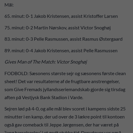
Mål:
65. minut: 0-1 Jakob Kristensen, assist Kristoffer Larsen
75. minut: 0-2 Martin Nørskov, assist Victor Snoghøj
83. minut: 0-3 Pelle Rasmussen, assist Rasmus Østergaard
89. minut: 0-4 Jakob Kristensen, assist Pelle Rasmussen
Gives Man of The Match: Victor Snoghøj
FODBOLD: Sæsonens største sejr og sæsonens første clean
sheet! Det var resultaterne af de frugtbare anstrengelser,
som Give Fremads jyllandsseriemandskab gjorde sig tirsdag
aften på Vestjysk Bank Stadion i Varde.
Sejren lød på 4-0, og alle mål blev scoret i kampens sidste 25
minutter i en kamp, der ud over de 3 lækre point til kontoen
også gav comeback til Jeppe Jørgensen, der har været på
’lang barselsorlov’ i et godt stykke tid. Derudover var også