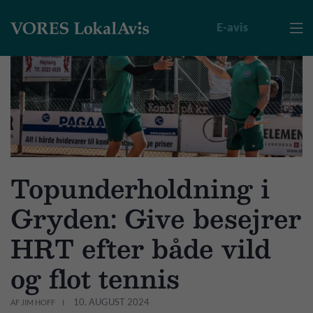
E-avis

Topunderholdning i
Gryden: Give besejrer
HRT efter både vild
og flot tennis
10. AUGUST 2024
AF JIM HOFF