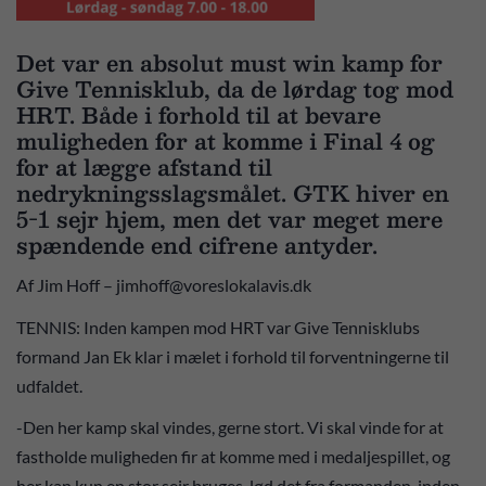
Det var en absolut must win kamp for
Give Tennisklub, da de lørdag tog mod
HRT. Både i forhold til at bevare
muligheden for at komme i Final 4 og
for at lægge afstand til
nedrykningsslagsmålet. GTK hiver en
5-1 sejr hjem, men det var meget mere
spændende end cifrene antyder.
Af Jim Hoff – jimhoff@voreslokalavis.dk
TENNIS: Inden kampen mod HRT var Give Tennisklubs
formand Jan Ek klar i mælet i forhold til forventningerne til
udfaldet.
-Den her kamp skal vindes, gerne stort. Vi skal vinde for at
fastholde muligheden fir at komme med i medaljespillet, og
her kan kun en stor sejr bruges, lød det fra formanden, inden