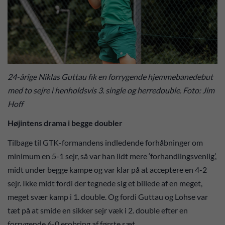
24-årige Niklas Guttau fik en forrygende hjemmebanedebut
med to sejre i henholdsvis 3. single og herredouble. Foto: Jim
Hoff
Højintens drama i begge doubler
Tilbage til GTK-formandens indledende forhåbninger om
minimum en 5-1 sejr, så var han lidt mere ‘forhandlingsvenlig’,
midt under begge kampe og var klar på at acceptere en 4-2
sejr. Ikke midt fordi der tegnede sig et billede af en meget,
meget svær kamp i 1. double. Og fordi Guttau og Lohse var
tæt på at smide en sikker sejr væk i 2. double efter en
forrygende 6-0 erobring af første sæt.