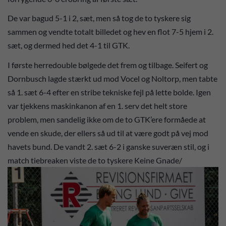
De var bagud 5-1 i 2, sæt, men så tog de to tyskere sig
sammen og vendte totalt billedet og hev en flot 7-5 hjem i 2.
sæt, og dermed hed det 4-1 til GTK.
I første herredouble bølgede det frem og tilbage. Seifert og
Dornbusch lagde stærkt ud mod Vocel og Noltorp, men tabte
så 1. sæt 6-4 efter en stribe tekniske fejl på lette bolde. Igen
var tjekkens maskinkanon af en 1. serv det helt store
problem, men sandelig ikke om de to GTK’ere formåede at
vende en skude, der ellers så ud til at være godt på vej mod
havets bund. De vandt 2. sæt 6-2 i ganske suveræn stil, og i
match tiebreaken viste de to tyskere Keine Gnade/