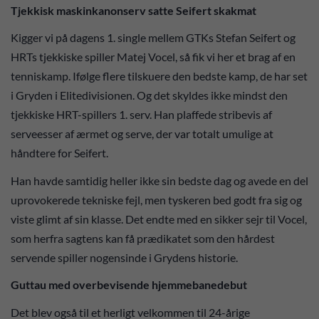
Tjekkisk maskinkanonserv satte Seifert skakmat
Kigger vi på dagens 1. single mellem GTKs Stefan Seifert og
HRTs tjekkiske spiller Matej Vocel, så fik vi her et brag af en
tenniskamp. Ifølge flere tilskuere den bedste kamp, de har set
i Gryden i Elitedivisionen. Og det skyldes ikke mindst den
tjekkiske HRT-spillers 1. serv. Han plaffede stribevis af
serveesser af ærmet og serve, der var totalt umulige at
håndtere for Seifert.
Han havde samtidig heller ikke sin bedste dag og avede en del
uprovokerede tekniske fejl, men tyskeren bed godt fra sig og
viste glimt af sin klasse. Det endte med en sikker sejr til Vocel,
som herfra sagtens kan få prædikatet som den hårdest
servende spiller nogensinde i Grydens historie.
Guttau med overbevisende hjemmebanedebut
Det blev også til et herligt velkommen til 24-årige