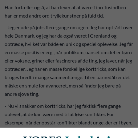
Han fortæller også, at han lever af at være Tino Tusindben –
han er med andre ord tryllekunstner på fuld tid.
- Jeg er ude på jobs flere gange om ugen. Jeg har optrådt over
hele Danmark, og jeg har da også været i Grønland og
optræde, hvilket var både en unik og speciel oplevelse. Jeg får
en masse positiv energi, når publikum, uanset om det er børn
eller voksne, griner eller fascineres af de ting, jeg laver, når jeg
optræder. Jeg har en masse forskellige korttricks, som kan
bruges bredt i mange sammenhænge. Til en barnedåb er det
måske en smule for avanceret, men så finder jeg bare på
andre sjove ting.
- Nu vi snakker om korttricks, har jeg faktisk flere gange
oplevet, at de kan være med til at løse konflikter. For
eksempel når der opstår konflikter blandt unge, der er i byen,
har jeg oplevet, at jeg med mine korttricks kan skabe ro og