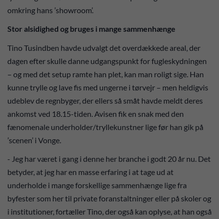
omkring hans ’showroom’.
Stor alsidighed og bruges i mange sammenhænge
Tino Tusindben havde udvalgt det overdækkede areal, der
dagen efter skulle danne udgangspunkt for fugleskydningen
– og med det setup ramte han plet, kan man roligt sige. Han
kunne trylle og lave fis med ungerne i tørvejr – men heldigvis
udeblev de regnbyger, der ellers så småt havde meldt deres
ankomst ved 18.15-tiden. Avisen fik en snak med den
fænomenale underholder/tryllekunstner lige før han gik på
’scenen’ i Vonge.
- Jeg har været i gang i denne her branche i godt 20 år nu. Det
betyder, at jeg har en masse erfaring i at tage ud at
underholde i mange forskellige sammenhænge lige fra
byfester som her til private foranstaltninger eller på skoler og
i institutioner, fortæller Tino, der også kan oplyse, at han også