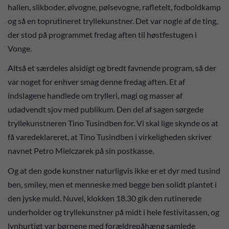
hallen, slikboder, ølvogne, pølsevogne, rafletelt, fodboldkamp
og så en toprutineret tryllekunstner. Det var nogle af de ting,
der stod på programmet fredag aften til høstfestugen i
Vonge.
Altså et særdeles alsidigt og bredt favnende program, så der
var noget for enhver smag denne fredag aften. Et af
indslagene handlede om trylleri, magi og masser af
udadvendt sjov med publikum. Den del af sagen sørgede
tryllekunstneren Tino Tusindben for. Vi skal lige skynde os at
få varedeklareret, at Tino Tusindben i virkeligheden skriver
navnet Petro Mielczarek på sin postkasse.
Og at den gode kunstner naturligvis ikke er et dyr med tusind
ben, smiley, men et menneske med begge ben solidt plantet i
den jyske muld. Nuvel, klokken 18.30 gik den rutinerede
underholder og tryllekunstner på midt i hele festivitassen, og
lynhurtigt var børnene med forældrepåhæng samlede