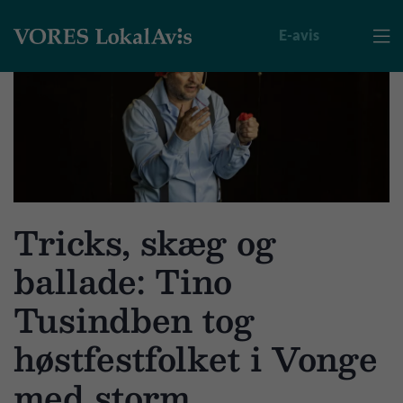
E-avis

Tricks, skæg og
ballade: Tino
Tusindben tog
høstfestfolket i Vonge
med storm