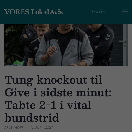
E-avis

Tung knockout til
Give i sidste minut:
Tabte 2-1 i vital
bundstrid
1. JUNI 2024
AF JIM HOFF