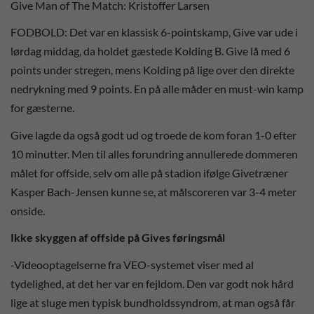
Give Man of The Match: Kristoffer Larsen
FODBOLD: Det var en klassisk 6-pointskamp, Give var ude i
lørdag middag, da holdet gæstede Kolding B. Give lå med 6
points under stregen, mens Kolding på lige over den direkte
nedrykning med 9 points. En på alle måder en must-win kamp
for gæsterne.
Give lagde da også godt ud og troede de kom foran 1-0 efter
10 minutter. Men til alles forundring annullerede dommeren
målet for offside, selv om alle på stadion ifølge Givetræner
Kasper Bach-Jensen kunne se, at målscoreren var 3-4 meter
onside.
Ikke skyggen af offside på Gives føringsmål
-Videooptagelserne fra VEO-systemet viser med al
tydelighed, at det her var en fejldom. Den var godt nok hård
lige at sluge men typisk bundholdssyndrom, at man også får