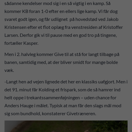
sådanne kendelser mod sig i en så vigtig i en kamp. Så
kommer KB foran 1-0 efter en ellers lige kamp. Vi får dog
svaret godt igen, og får udlignet på hovedstød ved Jakob
Kristensen efter et flot oplæg fra venstresiden af Kristoffer
Larsen. Derfor gik vi til pause med en god tro på tingene,
fortæller Kasper.
Men i 2. halvleg kommer Give til at stå for langt tilbage på
banen, samtidig med, at der bliver smidt for mange bolde
væk.
-Langt hen ad vejen lignede det her en klassiks uafgjort. Men i
det 91. minut får Kolding et frispark, som de så hamrer ind
helt oppe i trekantssammenføjningen – uden chance for
Anders Hauge i målet. Typisk at man får den slags mål mod
sig som bundhold, konstaterer Givetræneren.