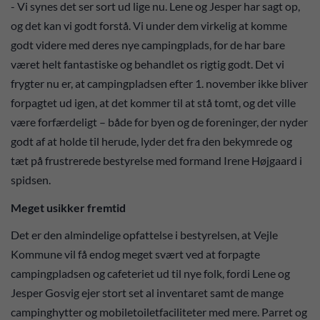
- Vi synes det ser sort ud lige nu. Lene og Jesper har sagt op,
og det kan vi godt forstå. Vi under dem virkelig at komme
godt videre med deres nye campingplads, for de har bare
været helt fantastiske og behandlet os rigtig godt. Det vi
frygter nu er, at campingpladsen efter 1. november ikke bliver
forpagtet ud igen, at det kommer til at stå tomt, og det ville
være forfærdeligt – både for byen og de foreninger, der nyder
godt af at holde til herude, lyder det fra den bekymrede og
tæt på frustrerede bestyrelse med formand Irene Højgaard i
spidsen.
Meget usikker fremtid
Det er den almindelige opfattelse i bestyrelsen, at Vejle
Kommune vil få endog meget svært ved at forpagte
campingpladsen og cafeteriet ud til nye folk, fordi Lene og
Jesper Gosvig ejer stort set al inventaret samt de mange
campinghytter og mobiletoiletfaciliteter med mere. Parret og