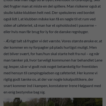
det frygter man at miste en del spillere. Man risikerer også at
skulle lukke klubben helt ned. Der spekuleres ved bordet
også lidt i, at klubben måske kan få en nøgle til et rum ved
siden af cafeteriet, så man har et opholdssted i pauserne –
eller hvis man får brug for ly for de danske regnbyger.
- Ærligt talt så frygter vi det værste. Vores største ønske er, at
der kommer en ny forpagter på plads hurtigst muligt. Men
det bliver svært, for han/hun skal starte helt fra nul – og når
man tænker på, hvor tarveligt kommunen har behandlet Lene
og Jesper, så er vi godt nok noget betænkelig for fremtiden
med hensyn til campingpladsen og cafeteriet. Her kunne vi
rigtig godt tænke os, at der var nogle lokalpolitikere, der
snart kommer ind i kampen, konstaterer Irene Højgaard med
en enig bestyrelse bag sig.