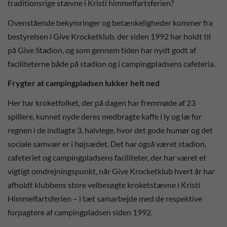
traditionsrige stævne i Kristi himmelfartsferien?
Ovenstående bekymringer og betænkeligheder kommer fra
bestyrelsen i Give Krocketklub, der siden 1992 har holdt til
på Give Stadion, og som gennem tiden har nydt godt af
faciliteterne både på stadion og i campingpladsens cafeteria.
Frygter at campingpladsen lukker helt ned
Her har kroketfolket, der på dagen har fremmøde af 23
spillere, kunnet nyde deres medbragte kaffe i ly og læ for
regnen i de indlagte 3. halvlege, hvor det gode humør og det
sociale samvær er i højsædet. Det har også været stadion,
cafeteriet og campingpladsens faciliteter, der har været et
vigtigt omdrejningspunkt, når Give Krocketklub hvert år har
afholdt klubbens store velbesøgte kroketstævne i Kristi
Himmelfartsferien – i tæt samarbejde med de respektive
forpagtere af campingpladsen siden 1992.