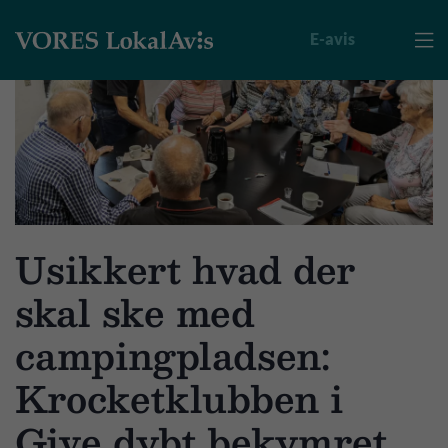
E-avis

Usikkert hvad der
skal ske med
campingpladsen:
Krocketklubben i
Give dybt bekymret