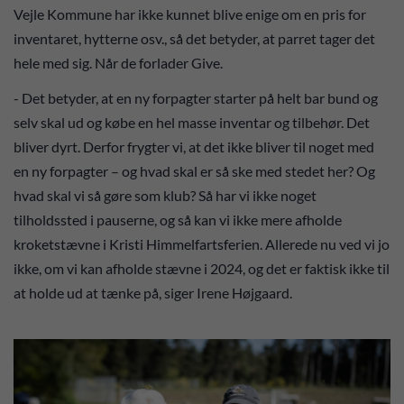
Vejle Kommune har ikke kunnet blive enige om en pris for
inventaret, hytterne osv., så det betyder, at parret tager det
hele med sig. Når de forlader Give.
- Det betyder, at en ny forpagter starter på helt bar bund og
selv skal ud og købe en hel masse inventar og tilbehør. Det
bliver dyrt. Derfor frygter vi, at det ikke bliver til noget med
en ny forpagter – og hvad skal er så ske med stedet her? Og
hvad skal vi så gøre som klub? Så har vi ikke noget
tilholdssted i pauserne, og så kan vi ikke mere afholde
kroketstævne i Kristi Himmelfartsferien. Allerede nu ved vi jo
ikke, om vi kan afholde stævne i 2024, og det er faktisk ikke til
at holde ud at tænke på, siger Irene Højgaard.