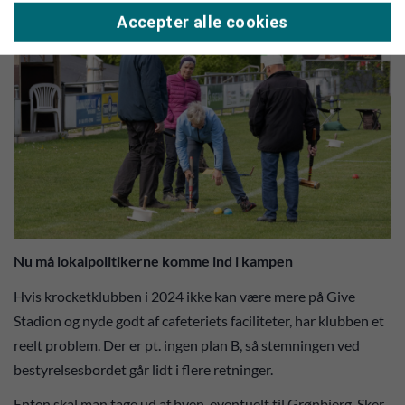
Accepter alle cookies
Nu må lokalpolitikerne komme ind i kampen
Hvis krocketklubben i 2024 ikke kan være mere på Give
Stadion og nyde godt af cafeteriets faciliteter, har klubben et
reelt problem. Der er pt. ingen plan B, så stemningen ved
bestyrelsesbordet går lidt i flere retninger.
Enten skal man tage ud af byen, eventuelt til Grønbjerg. Sker