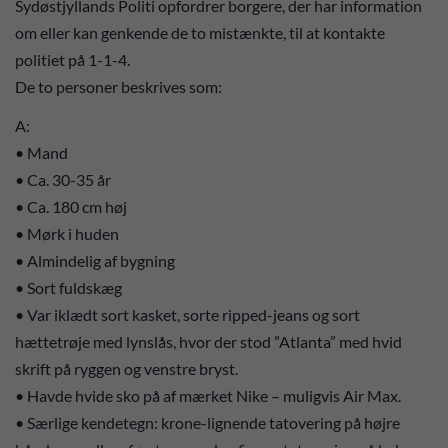
Sydøstjyllands Politi opfordrer borgere, der har information
om eller kan genkende de to mistænkte, til at kontakte
politiet på 1-1-4.
De to personer beskrives som:
A:
• Mand
• Ca. 30-35 år
• Ca. 180 cm høj
• Mørk i huden
• Almindelig af bygning
• Sort fuldskæg
• Var iklædt sort kasket, sorte ripped-jeans og sort
hættetrøje med lynslås, hvor der stod ”Atlanta” med hvid
skrift på ryggen og venstre bryst.
• Havde hvide sko på af mærket Nike – muligvis Air Max.
• Særlige kendetegn: krone-lignende tatovering på højre