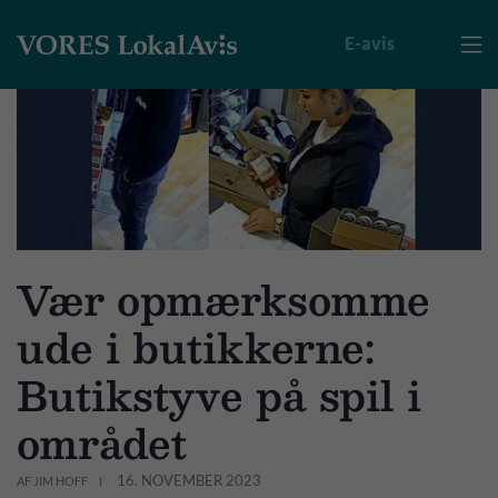
E-avis

Vær opmærksomme
ude i butikkerne:
Butikstyve på spil i
området
16. NOVEMBER 2023
AF JIM HOFF