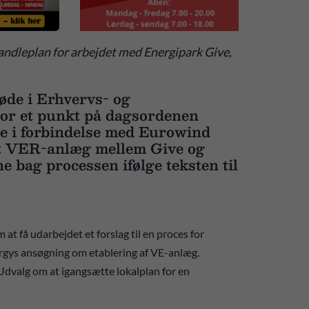
andleplan for arbejdet med Energipark Give,
øde i Erhvervs- og
or et punkt på dagsordenen
e i forbindelse med Eurowind
et VER-anlæg mellem Give og
 bag processen ifølge teksten til
t få udarbejdet et forslag til en proces for
rgys ansøgning om etablering af VE-anlæg.
valg om at igangsætte lokalplan for en