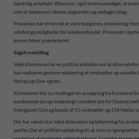
Samtidig anbefaler Økonomi- og Erhvervsudvalget, at komm
som er beskrevet i denne dagsorden og vedlagte bilag.
Processen har til formål at sikre borgernes involvering i f
udviklingsmuligheder for lokalsamfundet. Processen start
proces bliver præsenteret.
Sagsfremstilling
Vejle Kommune har en politisk ambition om at blive selvfor
kan realiseres gennem etablering af vindmøller og solcelle
Starup og Give-egnen.
Kommunen har nu modtaget en ansøgning fra Eurowind Ener
kombineret sol og vindenergi i området øst for Givevej me
Energipark Give og består af 11 vindmøller og 134 hektar so
Der har været stor lokal diskussion og bekymring for proj
partier. Der er politisk opbakning til, at man nu igangsætte
vurdering af projektets miljøpåvirkning. Samtidig ønskes der