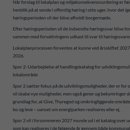
Når forslag til lokalplan og miljøkonsekvensvurdering er fær
henblik på at sende i offentlig høring i otte uger, hvor det i
høringsperioden vil der blive afholdt borgermøde.
Efter høringsperioden vil de indsendte høringssvar blive fo
sammen med forvaltningens udkast til svar til høringssvare
Lokalplanprocessen forventes at kunne ved årsskiftet 2027
2026.
Spor 2: Udarbejdelse af handlingskatalog for udviklingsmul
lokalområde
Spor 2 sætter fokus på de udviklingsmuligheder, der er fo
vil skabe nye muligheder, men også gener og bekymringer der
grundlag for, at Give, Thyregod og omkringliggende områder 
bo og leve – uanset om energiparken realiseres eller ej,
Spor 2 vil i forsommeren 2027 munde ud i et katalog over u
som kan realiseres i de følgende år gennem både kommunale