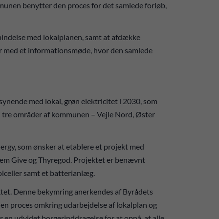
unen benytter den proces for det samlede forløb,
orbindelse med lokalplanen, samt at afdække
er med et informationsmøde, hvor den samlede
synende med lokal, grøn elektricitet i 2030, som
r i tre områder af kommunen – Vejle Nord, Øster
gy, som ønsker at etablere et projekt med
llem Give og Thyregod. Projektet er benævnt
lceller samt et batterianlæg.
ektet. Denne bekymring anerkendes af Byrådets
r en proces omkring udarbejdelse af lokalplan og
 en udvidet borgerinddragelse for at opnå, at alle