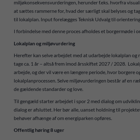
miljøkonsekvensvurderingen, herunder f.eks. hvorfra visualis
at sættes rammerne for, hvad der særligt skal belyses og tag
til lokalplan. Input forelægges Teknisk Udvalg til orientering
I forbindelse med denne proces afholdes et borgermøde i o
Lokalplan og miljøvurdering
Herefter kan selve arbejdet med at udarbejde lokalplan og 
tage ca. 1 år – altså frem imod årsskiftet 2027 / 2028. Loka
arbejde, og der vil være en længere periode, hvor borgere og 
lokalplanprocessen. Selve miljøvurderingen består af en r
de gældende standarder og love.
Til gengæld starter arbejdet i spor 2 med dialog om udvikl
dialog er afsluttet. Her bør alle, uanset holdning til projekte
behøver afhænge af om energiparken opføres.
Offentlig høring 8 uger