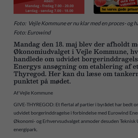
Foto: Vejle Kommune er nu klar med en proces- og h
Foto: Eurowind
Mandag den 18. maj blev der afholdt m
Økonomiudvalget i Vejle Kommune, hv
handlede om udvidet borgerinddragels
Energys ansøgning om etablering af 
Thyregod. Her kan du læse om tankerne
punktet på mødet.
Af Vejle Kommune
GIVE-THYREGOD: Et flertal af partier i byrådet har bedt om a
udvidet borgerinddragelse i forbindelse med Eurowind Ene
Økonomi- og Erhvervsudvalget anmoder desuden Teknisk Ud
energipark.