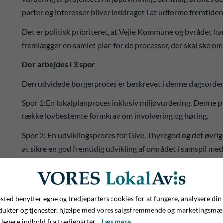
parter og interesser bliver inddraget i at udforme fremtiden
Det er politisk prioriteret, at Vejle Kommune og byrådet h
fremlægger en samlet plan for de processer, der skal ske o
Der arbejdes i 3 spor
Den udvidede borgerproces er beskrevet i denne dagsorden o
Spor 1:En lokalplanproces inklusiv miljøvurdering. Denne p
række lovbestemte formkrav om involvering og høring.
Spor 2: En udviklingsproces for Give, Thyregod og det øvri
at sikre en god fremtidig udvikling af området i samspil med 
boligudvikling, byforskønnelse, natur, rekreative mulighede
Spor 3: Et videns- og informationsspor som sikrer, at borge
relevant viden om projekt og proces.
ted benytter egne og tredjeparters cookies for at fungere, analysere din
De tre spor i processen sikrer tilsammen, at borgerne komme
dukter og tjenester, hjælpe med vores salgsfremmende og marketingsmæ
 levere indhold fra tredjeparter.
Læs mere
udviklingen af Give egnen. Sporene beskrives nærmere nedenfo