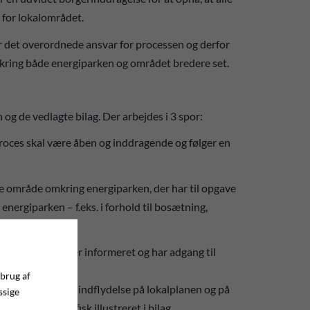
 for lokalområdet.
ar det overordnede ansvar for processen og derfor
mkring både energiparken og området bredere set.
g de vedlagte bilag. Der arbejdes i 3 spor:
roces skal være åben og inddragende og følger en
ge område omkring energiparken, der har til opgave
energiparken – f.eks. i forhold til bosætning,
r mv.
rne løbende bliver informeret og har adgang til
 brug af
r til orde og får indflydelse på lokalplanen og på
ssige
r – og er grafisk illustreret i bilag.