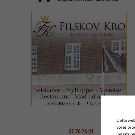
Dette webs
vores pro
indsats og