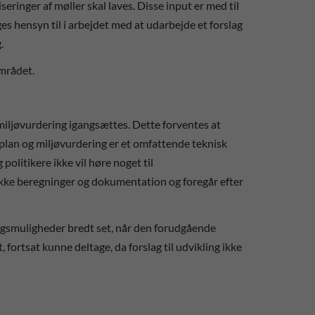
eringer af møller skal laves. Disse input er med til
es hensyn til i arbejdet med at udarbejde et forslag
.
mrådet.
miljøvurdering igangsættes. Dette forventes at
lplan og miljøvurdering er et omfattende teknisk
politikere ikke vil høre noget til
ække beregninger og dokumentation og foregår efter
ingsmuligheder bredt set, når den forudgående
t, fortsat kunne deltage, da forslag til udvikling ikke