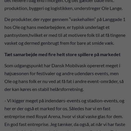
det hellere i dag end i morgen. Og det gælder både mht.
produktion, byggeri og logistikken, understreger Ole Lange.
De produkter, der ryger gennem ”vaskehallen” på Langgade 1
hos Ole og hans medarbejdere, er typisk underlagt et
pantsystem,hvilket er med til at motivere folk til at få tingene
vasket og dermed genbrugt frem for bare at smide væk.
Tæt samarbejde med fire helt store spillere på markedet
Som udgangspunkt har Dansk Mobilvask opereret meget i
højsæsonen for festivaler og andre udendørs events, men
Ole og hans folk er nu ved at få fat i andre event-områder, så
der kan køres en stabil helårsforretning.
- Vi kigger meget på indendørs-events og stadion-events, og
her er der også et marked for os. Således har vi en fast
entreprise med Royal Arena, hvor vi skal vaske glas for dem.
En god fast entreprise. Jeg tænker, da også, at når vi har faste