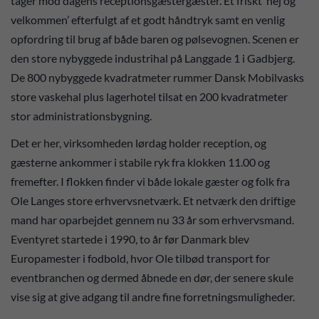
tager mod dagens receptionsgæstergæster. Et friskt ’hej og
velkommen’ efterfulgt af et godt håndtryk samt en venlig
opfordring til brug af både baren og pølsevognen. Scenen er
den store nybyggede industrihal på Langgade 1 i Gadbjerg.
De 800 nybyggede kvadratmeter rummer Dansk Mobilvasks
store vaskehal plus lagerhotel tilsat en 200 kvadratmeter
stor administrationsbygning.
Det er her, virksomheden lørdag holder reception, og
gæsterne ankommer i stabile ryk fra klokken 11.00 og
fremefter. I flokken finder vi både lokale gæster og folk fra
Ole Langes store erhvervsnetværk. Et netværk den driftige
mand har oparbejdet gennem nu 33 år som erhvervsmand.
Eventyret startede i 1990, to år før Danmark blev
Europamester i fodbold, hvor Ole tilbød transport for
eventbranchen og dermed åbnede en dør, der senere skule
vise sig at give adgang til andre fine forretningsmuligheder.