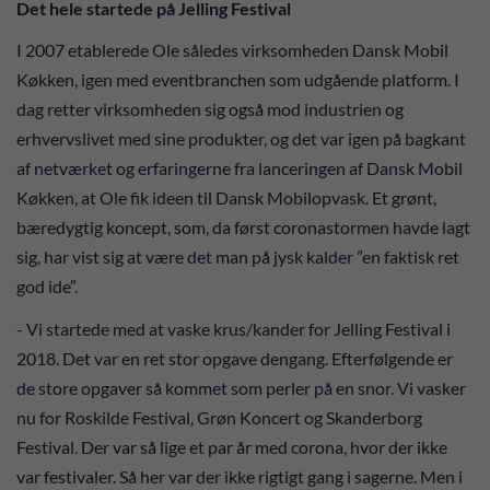
Det hele startede på Jelling Festival
I 2007 etablerede Ole således virksomheden Dansk Mobil
Køkken, igen med eventbranchen som udgående platform. I
dag retter virksomheden sig også mod industrien og
erhvervslivet med sine produkter, og det var igen på bagkant
af netværket og erfaringerne fra lanceringen af Dansk Mobil
Køkken, at Ole fik ideen til Dansk Mobilopvask. Et grønt,
bæredygtig koncept, som, da først coronastormen havde lagt
sig, har vist sig at være det man på jysk kalder ”en faktisk ret
god ide”.
- Vi startede med at vaske krus/kander for Jelling Festival i
2018. Det var en ret stor opgave dengang. Efterfølgende er
de store opgaver så kommet som perler på en snor. Vi vasker
nu for Roskilde Festival, Grøn Koncert og Skanderborg
Festival. Der var så lige et par år med corona, hvor der ikke
var festivaler. Så her var der ikke rigtigt gang i sagerne. Men i