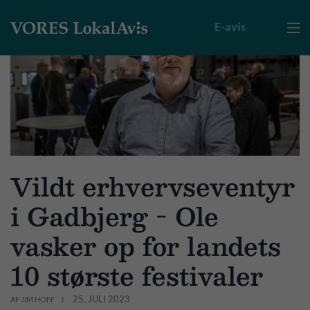
E-avis

Vildt erhvervseventyr
i Gadbjerg - Ole
vasker op for landets
10 største festivaler
25. JULI 2023
AF JIM HOFF