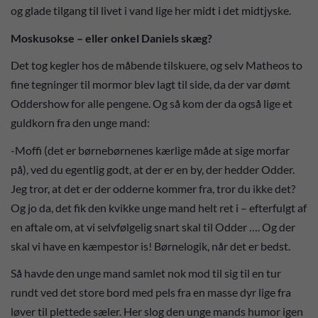
og glade tilgang til livet i vand lige her midt i det midtjyske.
Moskusokse – eller onkel Daniels skæg?
Det tog kegler hos de måbende tilskuere, og selv Matheos to
fine tegninger til mormor blev lagt til side, da der var dømt
Oddershow for alle pengene. Og så kom der da også lige et
guldkorn fra den unge mand:
-Moffi (det er børnebørnenes kærlige måde at sige morfar
på), ved du egentlig godt, at der er en by, der hedder Odder.
Jeg tror, at det er der odderne kommer fra, tror du ikke det?
Og jo da, det fik den kvikke unge mand helt ret i – efterfulgt af
en aftale om, at vi selvfølgelig snart skal til Odder …. Og der
skal vi have en kæmpestor is! Børnelogik, når det er bedst.
Så havde den unge mand samlet nok mod til sig til en tur
rundt ved det store bord med pels fra en masse dyr lige fra
løver til plettede sæler. Her slog den unge mands humor igen