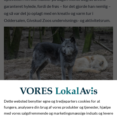
garanteret hylede, fordi de frøs – for det gjorde han nemlig –
og så var det jo oplagt med en kreativ og varm tur i
Oddersalen, Givskud Zoos undervisnings- og aktivitetsrum.
Dette websted benytter egne og tredjeparters cookies for at
Kirkeklokkerne lyder fra Givskud Kirke - og så skal der synges
fungere, analysere din brug af vores produkter og tjenester, hjælpe
med i ulveflokken. Foto: Jim Hoff
med vores salgsfremmende og marketingsmæssige indsats og levere