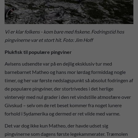
Vi er klar folkens - kom bare med fiskene. Fodringstid hos
pingvinerne var et stort hit. Foto: Jim Hoff
Plukfisk til populære pingviner
Avisens udsendte var på en dejlig eksklusiv tur med
barnebarnet Matheo og hans mor lørdag formiddag nogle
timer, og her var første nedslagspunkt så absolut fodringen af
de populære pingviner, der stortrivedes i det herlige
vintervejr med nul grader i den ret vindstille atmosfære over
Givskud – selv om de ret beset kommer fra noget lunere
forhold i Sydamerika og dermed er ret vilde med varme.
Det var dog ikke kun Matheo, der havde udset sig
pingvinerne som dagens første legekammerater. Træmolen