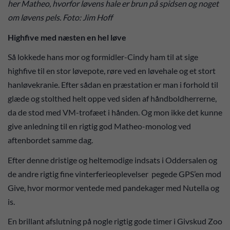
her Matheo, hvorfor løvens hale er brun på spidsen og noget
om løvens pels. Foto: Jim Hoff
Highfive med næsten en hel løve
Så lokkede hans mor og formidler-Cindy ham til at sige
highfive til en stor løvepote, røre ved en løvehale og et stort
hanløvekranie. Efter sådan en præstation er man i forhold til
glæde og stolthed helt oppe ved siden af håndboldherrerne,
da de stod med VM-trofæet i hånden. Og mon ikke det kunne
give anledning til en rigtig god Matheo-monolog ved
aftenbordet samme dag.
Efter denne dristige og heltemodige indsats i Oddersalen og
de andre rigtig fine vinterferieoplevelser pegede GPS’en mod
Give, hvor mormor ventede med pandekager med Nutella og
is.
En brillant afslutning på nogle rigtig gode timer i Givskud Zoo