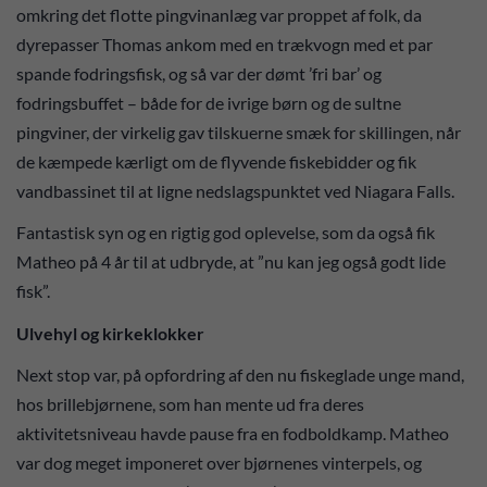
omkring det flotte pingvinanlæg var proppet af folk, da
dyrepasser Thomas ankom med en trækvogn med et par
spande fodringsfisk, og så var der dømt ’fri bar’ og
fodringsbuffet – både for de ivrige børn og de sultne
pingviner, der virkelig gav tilskuerne smæk for skillingen, når
de kæmpede kærligt om de flyvende fiskebidder og fik
vandbassinet til at ligne nedslagspunktet ved Niagara Falls.
Fantastisk syn og en rigtig god oplevelse, som da også fik
Matheo på 4 år til at udbryde, at ”nu kan jeg også godt lide
fisk”.
Ulvehyl og kirkeklokker
Next stop var, på opfordring af den nu fiskeglade unge mand,
hos brillebjørnene, som han mente ud fra deres
aktivitetsniveau havde pause fra en fodboldkamp. Matheo
var dog meget imponeret over bjørnenes vinterpels, og