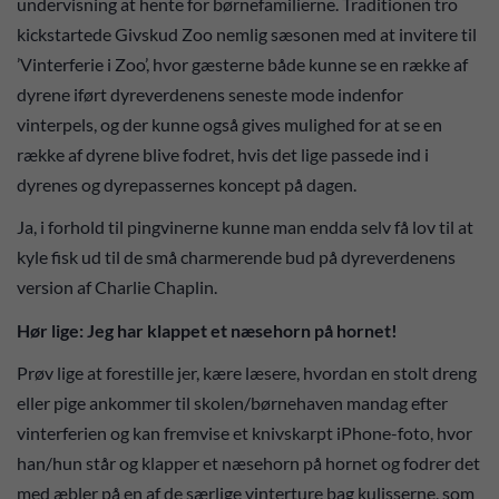
undervisning at hente for børnefamilierne. Traditionen tro
kickstartede Givskud Zoo nemlig sæsonen med at invitere til
’Vinterferie i Zoo’, hvor gæsterne både kunne se en række af
dyrene iført dyreverdenens seneste mode indenfor
vinterpels, og der kunne også gives mulighed for at se en
række af dyrene blive fodret, hvis det lige passede ind i
dyrenes og dyrepassernes koncept på dagen.
Ja, i forhold til pingvinerne kunne man endda selv få lov til at
kyle fisk ud til de små charmerende bud på dyreverdenens
version af Charlie Chaplin.
Hør lige: Jeg har klappet et næsehorn på hornet!
Prøv lige at forestille jer, kære læsere, hvordan en stolt dreng
eller pige ankommer til skolen/børnehaven mandag efter
vinterferien og kan fremvise et knivskarpt iPhone-foto, hvor
han/hun står og klapper et næsehorn på hornet og fodrer det
med æbler på en af de særlige vinterture bag kulisserne, som