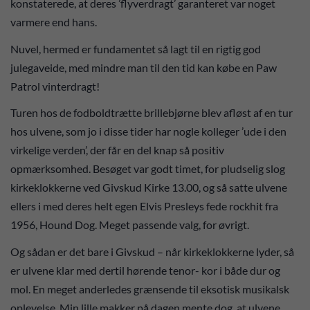
konstaterede, at deres ’flyverdragt’ garanteret var noget
varmere end hans.
Nuvel, hermed er fundamentet så lagt til en rigtig god
julegaveide, med mindre man til den tid kan købe en Paw
Patrol vinterdragt!
Turen hos de fodboldtrætte brillebjørne blev afløst af en tur
hos ulvene, som jo i disse tider har nogle kolleger ’ude i den
virkelige verden’, der får en del knap så positiv
opmærksomhed. Besøget var godt timet, for pludselig slog
kirkeklokkerne ved Givskud Kirke 13.00, og så satte ulvene
ellers i med deres helt egen Elvis Presleys fede rockhit fra
1956, Hound Dog. Meget passende valg, for øvrigt.
Og sådan er det bare i Givskud – når kirkeklokkerne lyder, så
er ulvene klar med dertil hørende tenor- kor i både dur og
mol. En meget anderledes grænsende til eksotisk musikalsk
oplevelse. Min lille makker på dagen mente dog, at ulvene