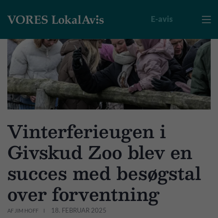
E-avis

Vinterferieugen i
Givskud Zoo blev en
succes med besøgstal
over forventning
18. FEBRUAR 2025
AF JIM HOFF