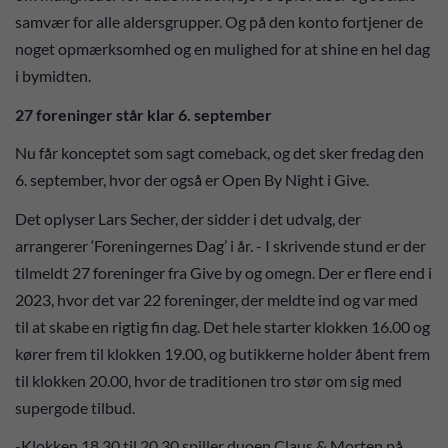
samvær for alle aldersgrupper. Og på den konto fortjener de
noget opmærksomhed og en mulighed for at shine en hel dag
i bymidten.
27 foreninger står klar 6. september
Nu får konceptet som sagt comeback, og det sker fredag den
6. september, hvor der også er Open By Night i Give.
Det oplyser Lars Secher, der sidder i det udvalg, der
arrangerer ‘Foreningernes Dag’ i år. - I skrivende stund er der
tilmeldt 27 foreninger fra Give by og omegn. Der er flere end i
2023, hvor det var 22 foreninger, der meldte ind og var med
til at skabe en rigtig fin dag. Det hele starter klokken 16.00 og
kører frem til klokken 19.00, og butikkerne holder åbent frem
til klokken 20.00, hvor de traditionen tro stør om sig med
supergode tilbud.
-Klokken 18.30 til 20.30 spiller duoen Claus & Morten på