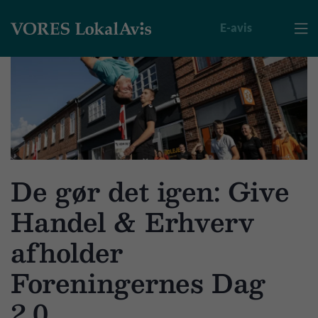
E-avis

De gør det igen: Give
Handel & Erhverv
afholder
Foreningernes Dag
2.0