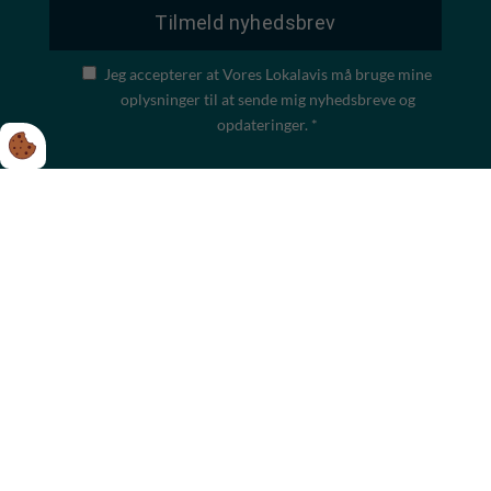
Jeg accepterer at Vores Lokalavis må bruge mine
oplysninger til at sende mig nyhedsbreve og
opdateringer. *
Følg os på
Facebook
Instagram